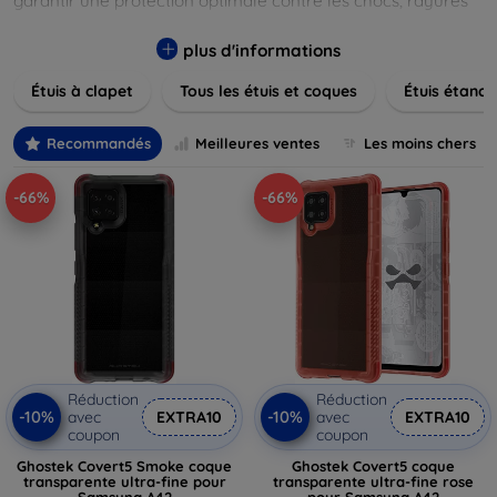
garantir une protection optimale contre les chocs, rayures
et poussières. Naviguez à travers nos différentes gammes,
allant des modèles élégants et minimalistes aux designs
plus d'informations
plus audacieux et colorés. Faites votre choix parmi des
Étuis à clapet
Tous les étuis et coques
Étuis étanch
matériaux de haute qualité, y compris le cuir, le silicone, et
les matériaux anti-choc. Trouvez la coque ou le clapet
parfait pour exprimer votre style tout en assurant la
Recommandés
Meilleures ventes
Les moins chers
durabilité de votre appareil.
-66%
-66%
Réduction
Réduction
-10%
-10%
avec
EXTRA10
avec
EXTRA10
coupon
coupon
Ghostek Covert5 Smoke coque
Ghostek Covert5 coque
transparente ultra-fine pour
transparente ultra-fine rose
Samsung A42
pour Samsung A42