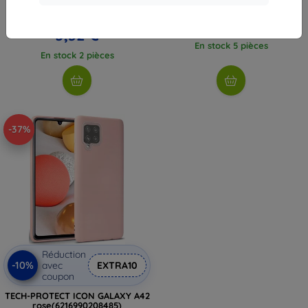
Crystal(6216990208461)
9,90 €
9,90 €
5,32 €
5,32 €
En stock 5 pièces
En stock 2 pièces
-37%
Réduction
-10%
avec
EXTRA10
coupon
TECH-PROTECT ICON GALAXY A42
rose(6216990208485)