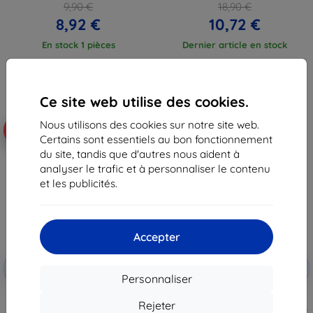
9,90 €
18,90 €
8,92 €
10,72 €
En stock 1 pièces
Dernier article en stock
Ce site web utilise des cookies.
Nous utilisons des cookies sur notre site web.
-46%
-46%
Certains sont essentiels au bon fonctionnement
du site, tandis que d'autres nous aident à
analyser le trafic et à personnaliser le contenu
et les publicités.
Accepter
Réduction
Réduction
-10%
-10%
avec
EXTRA10
avec
EXTRA10
Personnaliser
coupon
coupon
TECH-PROTECT FLEXAIR GALAXY
TECH-PROTECT TPUCARBON
Rejeter
A42 coque
GALAXY A42 noir(6216990208430)