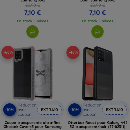
20,90 €
20,90 €
7,10 €
7,10 €
En stock 5 pièces
En stock 5 pièces
-66%
-46%
Réduction
Réduction
-10%
-10%
avec
EXTRA10
avec
EXTRA10
coupon
coupon
Coque transparente ultra-fine
Otterbox React pour Galaxy A42
Ghostek Covert5 pour Samsung
5G transparent/noir (77-82311)