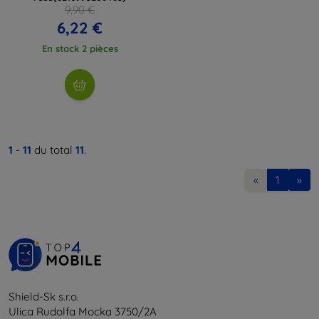
9,90 €
6,22 €
En stock 2 pièces
1
-
11
du total
11
.
«
1
»
Shield-Sk s.r.o.
Ulica Rudolfa Mocka 3750/2A