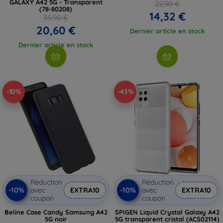
GALAXY A42 5G - Transparent
22,90 €
(78-80208)
14,32 €
35,90 €
20,60 €
Dernier article en stock
Dernier article en stock
-10%
-43%
Réduction
Réduction
-10%
-10%
avec
EXTRA10
avec
EXTRA10
coupon
coupon
Beline Case Candy Samsung A42
SPIGEN Liquid Crystal Galaxy A42
5G noir
5G transparent cristal (ACS02114)