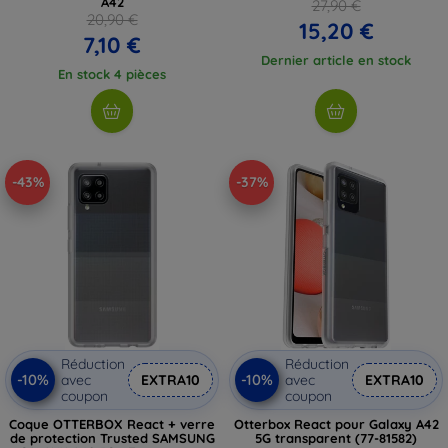
A42
27,90 €
20,90 €
15,20 €
7,10 €
Dernier article en stock
En stock 4 pièces
-43%
-37%
Réduction
Réduction
-10%
-10%
avec
EXTRA10
avec
EXTRA10
coupon
coupon
Coque OTTERBOX React + verre
Otterbox React pour Galaxy A42
de protection Trusted SAMSUNG
5G transparent (77-81582)