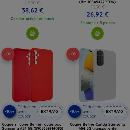
(BMHCSA5422PTDK)
42,90 €
29,90 €
38,62 €
26,92 €
Dernier article en stock
En stock > 5 pièces
-10%
-10%
Réduction
Réduction
-10%
-10%
avec
EXTRA10
avec
EXTRA10
coupon
coupon
Coque silicone Beline rouge pour
Coque Beline Candy Samsung
Samsung A54 5G (5905359814085)
A54 5G transparente