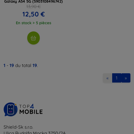
Galaxy A54 5G (5903108496742)
13,90 €
12,50 €
En stock > 5 pièces
1
-
19
du total
19
.
«
1
»
Shield-Sk s.r.o.
Ulica Rudolfa Mocka 3750/2A