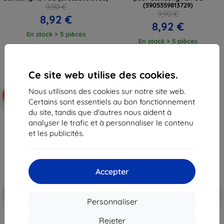
(5905359813729)
9,90 €
9,90 €
8,92 €
8,92 €
En stock > 5 pièces
En stock > 5 pièces
Ce site web utilise des cookies.
Nous utilisons des cookies sur notre site web.
-10%
-10%
Certains sont essentiels au bon fonctionnement
du site, tandis que d'autres nous aident à
analyser le trafic et à personnaliser le contenu
et les publicités.
Accepter
Réduction
Réduction
-10%
-10%
avec
EXTRA10
avec
EXTRA10
Personnaliser
coupon
coupon
Coque ligante magnétique
Eiger Glacier coque pour
Rejeter
Samsung A54 5G rose doré
Samsung Galaxy A54 5G