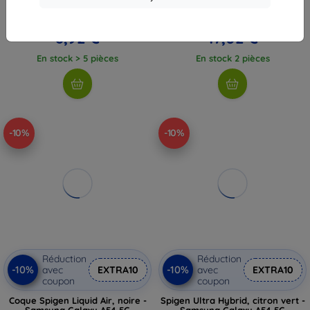
(5905359813705)
transparente (EGCA00457)
9,90 €
18,90 €
8,92 €
17,02 €
En stock > 5 pièces
En stock 2 pièces
-10%
-10%
Réduction
Réduction
-10%
-10%
avec
EXTRA10
avec
EXTRA10
coupon
coupon
Coque Spigen Liquid Air, noire -
Spigen Ultra Hybrid, citron vert -
Samsung Galaxy A54 5G
Samsung Galaxy A54 5G