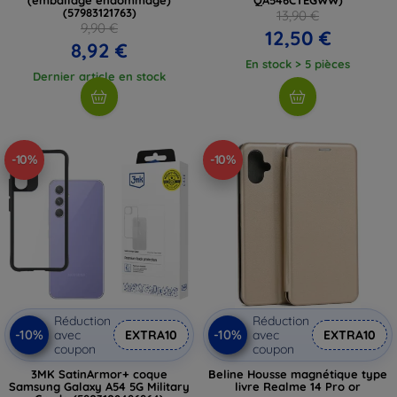
(57983121763)
13,90 €
9,90 €
12,50 €
8,92 €
En stock > 5 pièces
Dernier article en stock
-10%
-10%
Réduction
Réduction
-10%
-10%
avec
EXTRA10
avec
EXTRA10
coupon
coupon
3MK SatinArmor+ coque
Beline Housse magnétique type
Samsung Galaxy A54 5G Military
livre Realme 14 Pro or