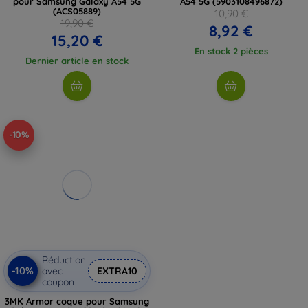
pour Samsung Galaxy A54 5G
A54 5G (5903108496872)
(ACS05889)
10,90 €
19,90 €
8,92 €
15,20 €
En stock 2 pièces
Dernier article en stock
-10%
Réduction
-10%
avec
EXTRA10
coupon
3MK Armor coque pour Samsung