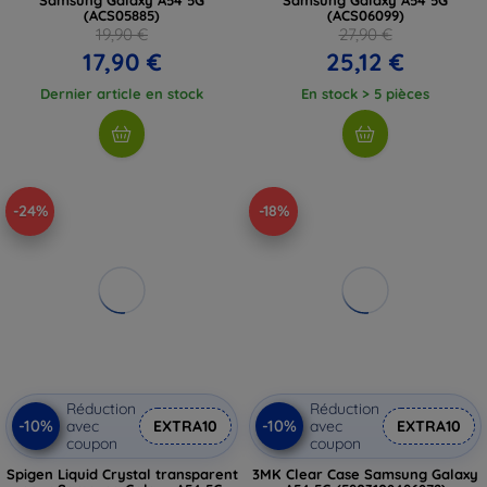
(ACS05885)
(ACS06099)
19,90 €
27,90 €
17,90 €
25,12 €
Dernier article en stock
En stock > 5 pièces
-24%
-18%
Réduction
Réduction
-10%
-10%
avec
EXTRA10
avec
EXTRA10
coupon
coupon
Spigen Liquid Crystal transparent
3MK Clear Case Samsung Galaxy