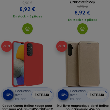
(5905359813958)
9,90 €
9,90 €
8,92 €
8,92 €
En stock > 5 pièces
En stock > 5 pièces
-10%
-10%
Réduction
Réduction
-10%
-10%
avec
EXTRA10
avec
EXTRA10
coupon
coupon
Coque Candy Beline rouge pour
Étui livre magnétique doré Beline
Samsung A54 5G (5905359813903)
pour Samsung A54 5G