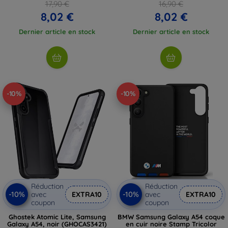
17,90 €
16,90 €
8,02 €
8,02 €
Dernier article en stock
Dernier article en stock
-10%
-10%
Réduction
Réduction
-10%
-10%
avec
EXTRA10
avec
EXTRA10
coupon
coupon
Ghostek Atomic Lite, Samsung
BMW Samsung Galaxy A54 coque
Galaxy A54, noir (GHOCAS3421)
en cuir noire Stamp Tricolor