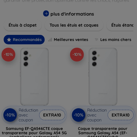
garantir une protection optimale contre les chocs, rayures
et poussières. Naviguez à travers nos différentes gammes,
allant des modèles élégants et minimalistes aux designs
plus d'informations
plus audacieux et colorés. Faites votre choix parmi des
Étuis à clapet
Tous les étuis et coques
Étuis étanch
matériaux de haute qualité, y compris le cuir, le silicone, et
les matériaux anti-choc. Trouvez la coque ou le clapet
parfait pour exprimer votre style tout en assurant la
Recommandés
Meilleures ventes
Les moins chers
durabilité de votre appareil.
-10%
-10%
Réduction
Réduction
-10%
-10%
avec
EXTRA10
avec
EXTRA10
coupon
coupon
Samsung EF-QA546CTE coque
Coque transparente pour
transparente pour Galaxy A54 5G
Samsung Galaxy A54 (EF-
(emballage endommagé)
QA546CTEGWW)