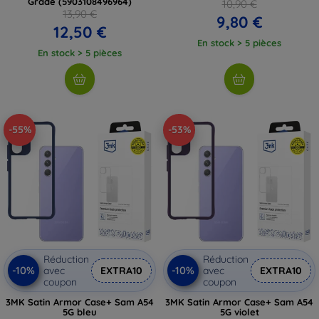
Grade (5903108496964)
10,90 €
13,90 €
9,80 €
12,50 €
En stock > 5 pièces
En stock > 5 pièces
-55%
-53%
Réduction
Réduction
-10%
-10%
avec
EXTRA10
avec
EXTRA10
coupon
coupon
3MK Satin Armor Case+ Sam A54
3MK Satin Armor Case+ Sam A54
5G bleu
5G violet