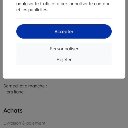
841 04 Bratislava
analyser le trafic et à personnaliser le contenu
et les publicités.
Numéro d’identification d’entreprise :
46701494
N° de TVA :
SK2023549671
Accepter
Contacts
info@top4mobile.eu
Personnaliser
Contactez-nous
Rejeter
Du lundi au vendredi :
En ligne
8h00 – 16h00
Samedi et dimanche :
Hors ligne
Achats
Livraison & paiement