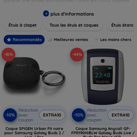
garantir une protection optimale contre les chocs, rayures
et poussières. Naviguez à travers nos différentes gammes,
allant des modèles élégants et minimalistes aux designs
plus d'informations
plus audacieux et colorés. Faites votre choix parmi des
Étuis à clapet
Tous les étuis et coques
Étuis étanch
matériaux de haute qualité, y compris le cuir, le silicone, et
les matériaux anti-choc. Trouvez la coque ou le clapet
parfait pour exprimer votre style tout en assurant la
Recommandés
Meilleures ventes
Les moins chers
durabilité de votre appareil.
-10%
-44%
Réduction
Réduction
-10%
-10%
avec
EXTRA10
avec
EXTRA10
coupon
coupon
Coque SPIGEN Urban Fit noire
Coque Samsung Anycall GP-
pour Samsung Galaxy Buds 2 /
FPR190HIBLW Galaxy Buds Live /
Live / Pro
Buds Pro bleue (GP-