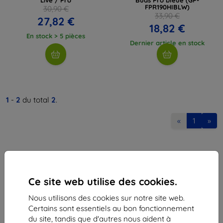
FPR190HIBLW)
30,90 €
33,90 €
27,82 €
18,82 €
En stock > 5 pièces
Dernier article en stock
1
-
2
du total
2
.
«
1
»
Ce site web utilise des cookies.
Nous utilisons des cookies sur notre site web.
Shield-Sk s.r.o.
Certains sont essentiels au bon fonctionnement
Ulica Rudolfa Mocka 3750/2A
du site, tandis que d'autres nous aident à