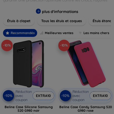
garantir une protection optimale contre les chocs, rayures
et poussières. Naviguez à travers nos différentes gammes,
allant des modèles élégants et minimalistes aux designs
plus d'informations
plus audacieux et colorés. Faites votre choix parmi des
Étuis à clapet
Tous les étuis et coques
Étuis étanch
matériaux de haute qualité, y compris le cuir, le silicone, et
les matériaux anti-choc. Trouvez la coque ou le clapet
parfait pour exprimer votre style tout en assurant la
Recommandés
Meilleures ventes
Les moins chers
durabilité de votre appareil.
-10%
-10%
Réduction
Réduction
-10%
-10%
avec
EXTRA10
avec
EXTRA10
coupon
coupon
Beline Case Silicone Samsung
Beline Case Candy Samsung S20
S20 G980 noir
G980 rose