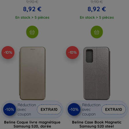
9,90 €
9,90 €
8,92 €
8,92 €
En stock > 5 pièces
En stock > 5 pièces
-10%
-10%
Réduction
Réduction
-10%
-10%
avec
EXTRA10
avec
EXTRA10
coupon
coupon
Beline Coque livre magnétique
Beline Case Book Magnetic
Samsung S20, dorée
Samsung S20 steel