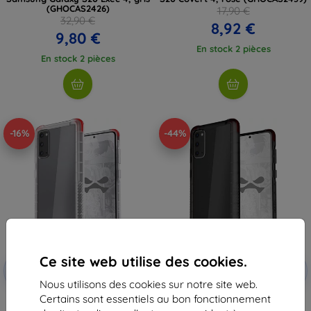
(GHOCAS2426)
17,90 €
32,90 €
8,92 €
9,80 €
En stock 2 pièces
En stock 2 pièces
-16%
-44%
Ce site web utilise des cookies.
Réduction
Réduction
-10%
-10%
avec
EXTRA10
avec
EXTRA10
coupon
coupon
Nous utilisons des cookies sur notre site web.
Certains sont essentiels au bon fonctionnement
Ghostek - coque pour Samsung
Ghostek - coque pour Samsung
Galaxy S20 Covert 4,
Galaxy S20 Covert 4, Smoke