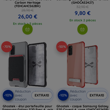
Carbon Heritage
(GHOCAS2427)
(FEHCAHCS62BK)
32,90 €
28,90 €
9,80 €
26,00 €
En stock 2 pièces
En stock > 5 pièces
-70%
-50%
Réduction
Réduction
-10%
-10%
avec
EXTRA10
avec
EXTRA10
coupon
coupon
Ghostek - étui portefeuille pour
Ghostek - coque Samsung Galaxy
Samsung Galaxy S20 Exec 4, gris
S20 Covert 4, rose (GHOCAS2439)