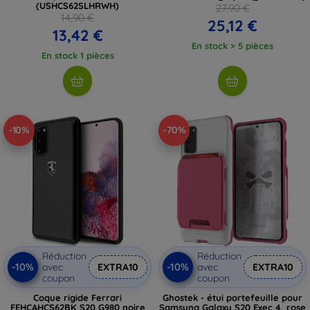
(USHCS62SLHRWH)
27,90 €
14,90 €
25,12 €
13,42 €
En stock > 5 pièces
En stock 1 pièces
-10%
-70%
Réduction
Réduction
-10%
-10%
avec
EXTRA10
avec
EXTRA10
coupon
coupon
Coque rigide Ferrari
Ghostek - étui portefeuille pour
FEHCAHCS62BK S20 G980 noire
Samsung Galaxy S20 Exec 4, rose