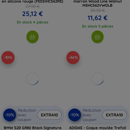
en silicone rouge (FESSIHCS62RE)
marron Wood Line Walnut
MEHCS62VWOLB
27,90 €
20,90 €
25,12 €
11,62 €
En stock 4 pièces
En stock 5 pièces
-10%
-46%
Réduction
Réduction
-10%
-10%
avec
EXTRA10
avec
EXTRA10
coupon
coupon
BMW S20 G980 Black Signature
ADIDAS - Coque moulée Trefoil