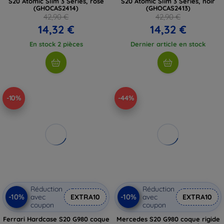
S20 Atomic Slim 3 Series, rose
S20 Atomic Slim 3 Series, noir
(GHOCAS2414)
(GHOCAS2413)
42,90 €
42,90 €
14,32 €
14,32 €
En stock 2 pièces
Dernier article en stock
-10%
-44%
Réduction
Réduction
-10%
-10%
avec
EXTRA10
avec
EXTRA10
coupon
coupon
Ferrari Hardcase S20 G980 coque
Mercedes S20 G980 coque rigide