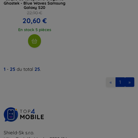
Ghostek - Blue Waves Samsung
Galaxy S20
22,90 €
20,60 €
En stock 5 pièces
1
-
25
du total
25
.
«
1
»
Shield-Sk s.r.o.