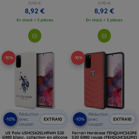
9,90 €
9,90 €
8,92 €
8,92 €
En stock > 5 pièces
En stock > 5 pièces
-10%
-10%
Réduction
Réduction
-10%
-10%
avec
EXTRA10
avec
EXTRA10
coupon
coupon
US Polo USHCS62SLHRWH S20
Ferrari Hardcase FEHQUHCS62RE
G980 blanc, collection en silicone
S20 G980 rouge (FEHQUHCS62RE)