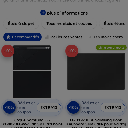
garantir une protection optimale contre les chocs, rayures
et poussières. Naviguez à travers nos différentes gammes,
allant des modèles élégants et minimalistes aux designs
plus d'informations
plus audacieux et colorés. Faites votre choix parmi des
Étuis à clapet
Tous les étuis et coques
Étuis étanch
matériaux de haute qualité, y compris le cuir, le silicone, et
les matériaux anti-choc. Trouvez la coque ou le clapet
parfait pour exprimer votre style tout en assurant la
Recommandés
Meilleures ventes
Les moins chers
durabilité de votre appareil.
Livraison gratuite
-10%
-10%
Réduction
Réduction
-10%
-10%
avec
EXTRA10
avec
EXTRA10
coupon
coupon
Coque Samsung EF-
EF-DX920UBE Samsung Book
BX910PBEGWW Tab S9 Ultra noire
Keyboard Slim Case pour Galaxy
Smart Book Cover (EF-
Tab S9 Ultra/S10 Ultra, noir