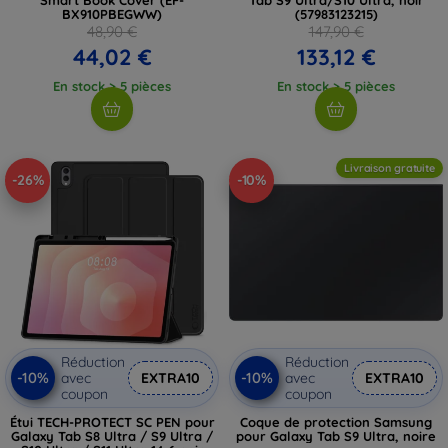
BX910PBEGWW)
(57983123215)
48,90 €
147,90 €
44,02 €
133,12 €
En stock > 5 pièces
En stock > 5 pièces
Livraison gratuite
-26%
-10%
Réduction
Réduction
-10%
-10%
avec
EXTRA10
avec
EXTRA10
coupon
coupon
Étui TECH-PROTECT SC PEN pour
Coque de protection Samsung
Galaxy Tab S8 Ultra / S9 Ultra /
pour Galaxy Tab S9 Ultra, noire