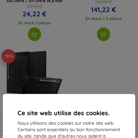
S10 Ultra / S11 Ultra 14,6 noir
156,90 €
32,90 €
141,22 €
24,22 €
En stock > 5 pièces
En stock 2 pièces
-10%
Ce site web utilise des cookies.
Réduction
-10%
avec
EXTRA10
coupon
Nous utilisons des cookies sur notre site web.
Certains sont essentiels au bon fonctionnement
Coque Spigen Rugged Armor Pro
noire pour Samsung Galaxy Tab
du site, tandis que d'autres nous aident à