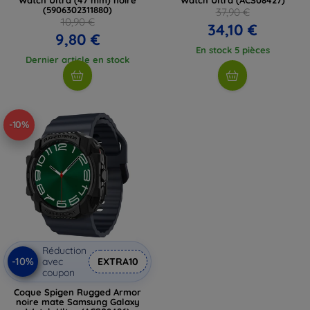
(5906302311880)
37,90 €
10,90 €
34,10 €
9,80 €
En stock 5 pièces
Dernier article en stock
-10%
Réduction
-10%
avec
EXTRA10
coupon
Coque Spigen Rugged Armor
noire mate Samsung Galaxy