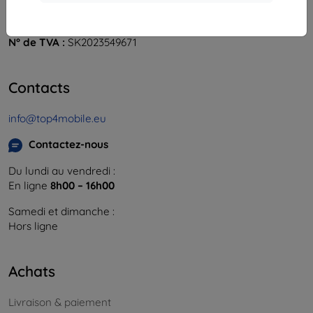
841 04 Bratislava
Numéro d’identification d’entreprise :
46701494
N° de TVA :
SK2023549671
Contacts
info@top4mobile.eu
Contactez-nous
Du lundi au vendredi :
En ligne
8h00 – 16h00
Samedi et dimanche :
Hors ligne
Achats
Livraison & paiement