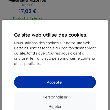
Watch Ultra (ACS08426)
18,90 €
17,02 €
En stock > 5 pièces
Ce site web utilise des cookies.
Nous utilisons des cookies sur notre site web.
Certains sont essentiels au bon fonctionnement
1
-
3
du total
3
.
du site, tandis que d'autres nous aident à
analyser le trafic et à personnaliser le contenu
«
1
»
et les publicités.
Accepter
Personnaliser
Shield-Sk s.r.o.
Ulica Rudolfa Mocka 3750/2A
Rejeter