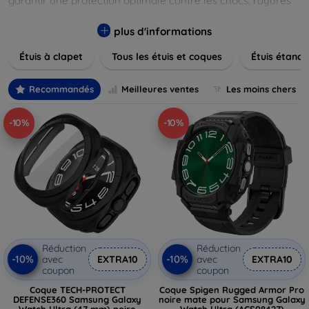
garantir une protection optimale contre les chocs, rayures
et poussières. Naviguez à travers nos différentes gammes,
allant des modèles élégants et minimalistes aux designs
plus d'informations
plus audacieux et colorés. Faites votre choix parmi des
Étuis à clapet
Tous les étuis et coques
Étuis étanch
matériaux de haute qualité, y compris le cuir, le silicone, et
les matériaux anti-choc. Trouvez la coque ou le clapet
parfait pour exprimer votre style tout en assurant la
Recommandés
Meilleures ventes
Les moins chers
durabilité de votre appareil.
-10%
-10%
Réduction
Réduction
-10%
-10%
avec
EXTRA10
avec
EXTRA10
coupon
coupon
Coque TECH-PROTECT
Coque Spigen Rugged Armor Pro
DEFENSE360 Samsung Galaxy
noire mate pour Samsung Galaxy
Watch Ultra (47 mm) noire
Watch Ultra (ACS08427)