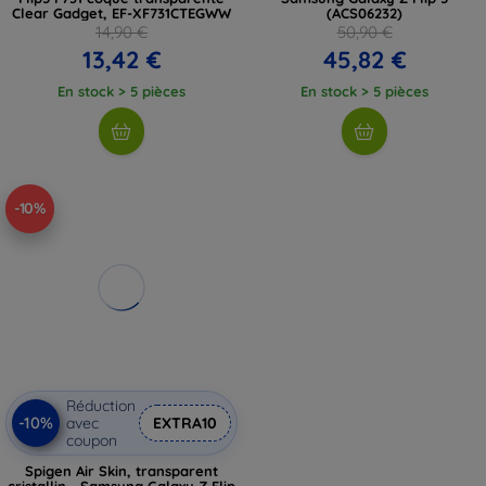
Clear Gadget, EF-XF731CTEGWW
(ACS06232)
14,90 €
50,90 €
13,42 €
45,82 €
En stock > 5 pièces
En stock > 5 pièces
-10%
Réduction
-10%
avec
EXTRA10
coupon
Spigen Air Skin, transparent
cristallin - Samsung Galaxy Z Flip