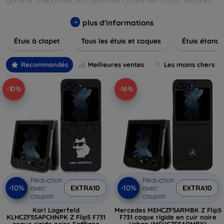
garantir une protection optimale contre les chocs, rayures
et poussières. Naviguez à travers nos différentes gammes,
allant des modèles élégants et minimalistes aux designs
plus d'informations
plus audacieux et colorés. Faites votre choix parmi des
Étuis à clapet
Tous les étuis et coques
Étuis étanch
matériaux de haute qualité, y compris le cuir, le silicone, et
les matériaux anti-choc. Trouvez la coque ou le clapet
parfait pour exprimer votre style tout en assurant la
Recommandés
Meilleures ventes
Les moins chers
durabilité de votre appareil.
-10%
-16%
Réduction
Réduction
-10%
-10%
avec
EXTRA10
avec
EXTRA10
coupon
coupon
Karl Lagerfeld
Mercedes MEHCZF5ARMBK Z Flip5
KLHCZF5SAPCHNPK Z Flip5 F731
F731 coque rigide en cuir noire
coque rigide noire Saffiano
Urban (MEHCZF5ARMBK)