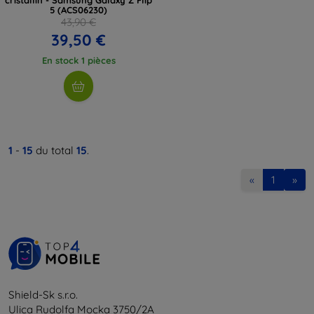
5 (ACS06230)
43,90 €
39,50 €
En stock 1 pièces
1
-
15
du total
15
.
«
1
»
Shield-Sk s.r.o.
Ulica Rudolfa Mocka 3750/2A