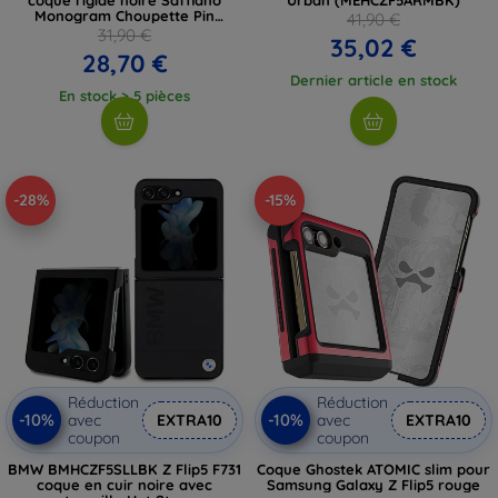
Monogram Choupette Pin
41,90 €
(KLHCZF5SAPCHNPK)
31,90 €
35,02 €
28,70 €
Dernier article en stock
En stock > 5 pièces
-28%
-15%
Réduction
Réduction
-10%
-10%
avec
EXTRA10
avec
EXTRA10
coupon
coupon
BMW BMHCZF5SLLBK Z Flip5 F731
Coque Ghostek ATOMIC slim pour
coque en cuir noire avec
Samsung Galaxy Z Flip5 rouge