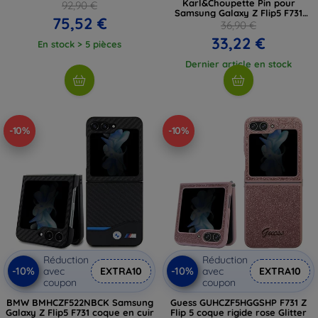
Karl&Choupette Pin pour
92,90 €
Samsung Galaxy Z Flip5 F731
75,52 €
(KLHCZF5SAKCNPK)
36,90 €
33,22 €
En stock > 5 pièces
Dernier article en stock
-10%
-10%
Réduction
Réduction
-10%
-10%
avec
EXTRA10
avec
EXTRA10
coupon
coupon
BMW BMHCZF522NBCK Samsung
Guess GUHCZF5HGGSHP F731 Z
Galaxy Z Flip5 F731 coque en cuir
Flip 5 coque rigide rose Glitter