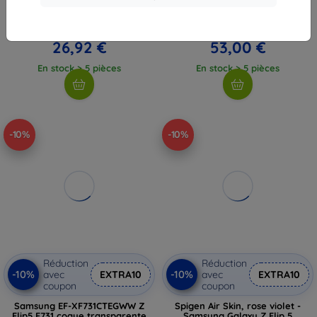
Charms Collection
Flip5 F731 + chargeur TA800 (EF-
(GUHCZF5GF4GGR)
XF73KKTEGWW)
29,90 €
58,90 €
26,92 €
53,00 €
En stock > 5 pièces
En stock > 5 pièces
-10%
-10%
Réduction
Réduction
-10%
-10%
avec
EXTRA10
avec
EXTRA10
coupon
coupon
Samsung EF-XF731CTEGWW Z
Spigen Air Skin, rose violet -
Flip5 F731 coque transparente
Samsung Galaxy Z Flip 5