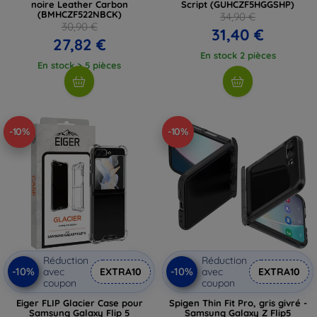
noire Leather Carbon
Script (GUHCZF5HGGSHP)
(BMHCZF522NBCK)
34,90 €
30,90 €
31,40 €
27,82 €
En stock 2 pièces
En stock > 5 pièces
-10%
-10%
Réduction
Réduction
-10%
-10%
avec
EXTRA10
avec
EXTRA10
coupon
coupon
Eiger FLIP Glacier Case pour
Spigen Thin Fit Pro, gris givré -
Samsung Galaxy Flip 5
Samsung Galaxy Z Flip5