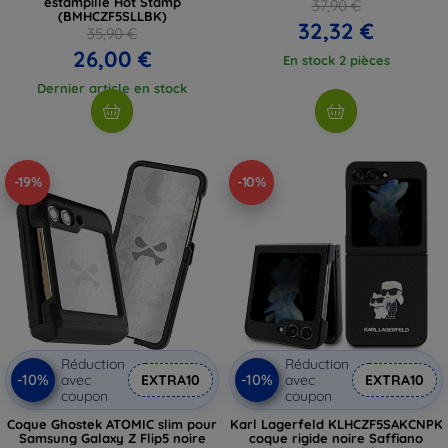
estampille Hot Stamp
37,90 €
(BMHCZF5SLLBK)
32,32 €
35,90 €
26,00 €
En stock 2 pièces
Dernier article en stock
-19%
-10%
Réduction
Réduction
-10%
-10%
avec
EXTRA10
avec
EXTRA10
coupon
coupon
Coque Ghostek ATOMIC slim pour
Karl Lagerfeld KLHCZF5SAKCNPK
Samsung Galaxy Z Flip5 noire
coque rigide noire Saffiano