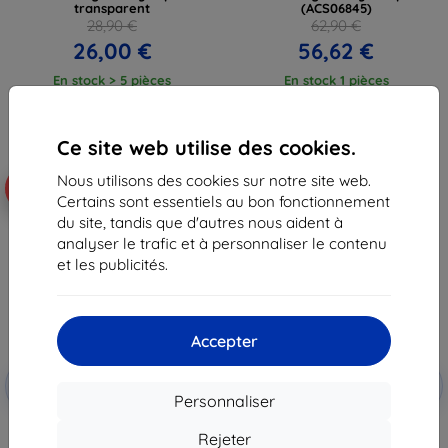
transparent
(ACS06845)
28,90 €
62,90 €
26,00 €
56,62 €
En stock > 5 pièces
En stock 1 pièces
Ce site web utilise des cookies.
Nous utilisons des cookies sur notre site web.
-10%
-10%
Certains sont essentiels au bon fonctionnement
du site, tandis que d'autres nous aident à
analyser le trafic et à personnaliser le contenu
et les publicités.
Accepter
Réduction
Réduction
-10%
-10%
avec
EXTRA10
avec
EXTRA10
Personnaliser
coupon
coupon
Guess GUHCZF5GF4GGR F731 Z
Pack de démarrage transparent
Rejeter
Flip 5 coque rigide grise 4G
Samsung EF-XF73KKTEGWW Z