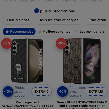
garantir une protection optimale contre les chocs, rayures
et poussières. Naviguez à travers nos différentes gammes,
allant des modèles élégants et minimalistes aux designs
plus d'informations
plus audacieux et colorés. Faites votre choix parmi des
Étuis à clapet
Tous les étuis et coques
Étuis étanch
matériaux de haute qualité, y compris le cuir, le silicone, et
les matériaux anti-choc. Trouvez la coque ou le clapet
parfait pour exprimer votre style tout en assurant la
Recommandés
Meilleures ventes
Les moins chers
durabilité de votre appareil.
-10%
-10%
Réduction
Réduction
-10%
-10%
avec
EXTRA10
avec
EXTRA10
coupon
coupon
Karl Lagerfeld
Guess GUHCZFD5P4TDPW F946 Z
KLHCZFD5SAPKINPK Z Fold5 F946
Fold 5 coque rigide marron en
coque rigide noire Saffiano
cuir 4G Triangle Strass