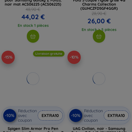
noir mat ACS06225 (ACS06225)
Charms Collection
(GUHCZFD5GF4GGR)
48,90 €
28,90 €
44,02 €
26,00 €
En stock 1 pièces
En stock > 5 pièces
Livraison gratuite
-15%
-10%
Réduction
Réduction
-10%
-10%
avec
EXTRA10
avec
EXTRA10
coupon
coupon
Spigen Slim Armor Pro Pen
UAG Civilian, noir - Samsung