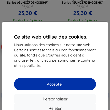
Script (GUHCZFD5HGGSHP)
Script (GUHCZFD5HGGSHK)
25,90 €
25,90 €
23,30 €
23,30 €
En stock > 5 pièces
En stock > 5 pièces
Ce site web utilise des cookies.
Nous utilisons des cookies sur notre site web.
-10%
-19%
Certains sont essentiels au bon fonctionnement
du site, tandis que d'autres nous aident à
analyser le trafic et à personnaliser le contenu
et les publicités.
Accepter
Réduction
Réduction
-10%
-10%
avec
EXTRA10
avec
EXTRA10
Personnaliser
coupon
coupon
Guess GUHCZFD5HGGSHD F946 Z
Eiger FOLD Glacier Case pour
Rejeter
Fold 5 coque rigide dorée Glitter
Samsung Galaxy Fold 5