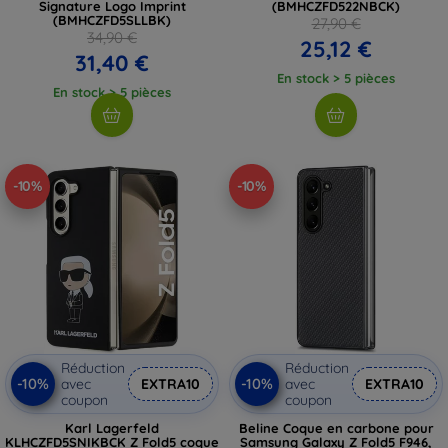
Signature Logo Imprint
(BMHCZFD522NBCK)
(BMHCZFD5SLLBK)
27,90 €
34,90 €
25,12 €
31,40 €
En stock > 5 pièces
En stock > 5 pièces
-10%
-10%
Réduction
Réduction
-10%
-10%
avec
EXTRA10
avec
EXTRA10
coupon
coupon
Karl Lagerfeld
Beline Coque en carbone pour
KLHCZFD5SNIKBCK Z Fold5 coque
Samsung Galaxy Z Fold5 F946,