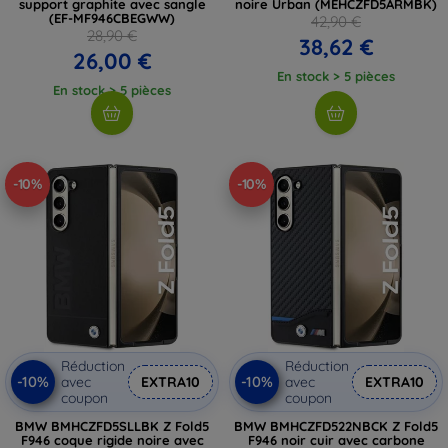
support graphite avec sangle
noire Urban (MEHCZFD5ARMBK)
(EF-MF946CBEGWW)
42,90 €
28,90 €
38,62 €
26,00 €
En stock > 5 pièces
En stock > 5 pièces
-10%
-10%
Réduction
Réduction
-10%
-10%
avec
EXTRA10
avec
EXTRA10
coupon
coupon
BMW BMHCZFD5SLLBK Z Fold5
BMW BMHCZFD522NBCK Z Fold5
F946 coque rigide noire avec
F946 noir cuir avec carbone