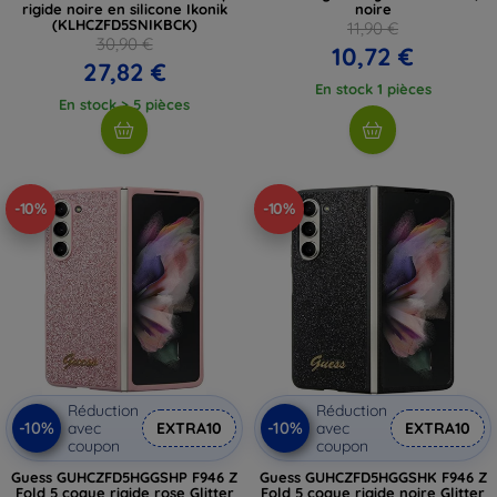
rigide noire en silicone Ikonik
noire
(KLHCZFD5SNIKBCK)
11,90 €
30,90 €
10,72 €
27,82 €
En stock 1 pièces
En stock > 5 pièces
-10%
-10%
Réduction
Réduction
-10%
-10%
avec
EXTRA10
avec
EXTRA10
coupon
coupon
Guess GUHCZFD5HGGSHP F946 Z
Guess GUHCZFD5HGGSHK F946 Z
Fold 5 coque rigide rose Glitter
Fold 5 coque rigide noire Glitter