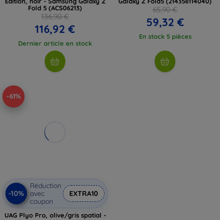
Edition, noir - Samsung Galaxy Z
Galaxy Z Fold5 (214358114040)
Fold 5 (ACS06213)
65,90 €
136,90 €
59,32 €
116,92 €
En stock 5 pièces
Dernier article en stock
-61%
Réduction
-10%
avec
EXTRA10
coupon
UAG Plyo Pro, olive/gris spatial -