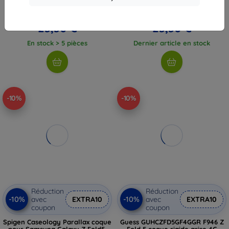
Script (GUHCZFD5HGGSHD)
transparent
25,90 €
28,90 €
23,30 €
23,30 €
En stock > 5 pièces
Dernier article en stock
-10%
-10%
Réduction
Réduction
-10%
-10%
avec
EXTRA10
avec
EXTRA10
coupon
coupon
Spigen Caseology Parallax coque
Guess GUHCZFD5GF4GGR F946 Z
pour Samsung Galaxy Z Fold5,
Fold 5 coque rigide grise 4G