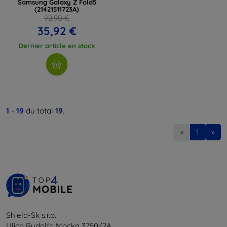
Samsung Galaxy Z Fold5
(21421511723A)
92,90 €
35,92 €
Dernier article en stock
1
-
19
du total
19
.
«
1
»
Shield-Sk s.r.o.
Ulica Rudolfa Mocka 3750/2A