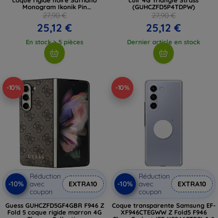
Monogram Ikonik Pin
(GUHCZFD5P4TDPW)
(KLHCZFD5SAPKINPK)
27,90 €
27,90 €
25,12 €
25,12 €
En stock > 5 pièces
Dernier article en stock
-10%
-10%
Réduction
Réduction
-10%
-10%
avec
EXTRA10
avec
EXTRA10
coupon
coupon
Guess GUHCZFD5GF4GBR F946 Z
Coque transparente Samsung EF-
Fold 5 coque rigide marron 4G
XF946CTEGWW Z Fold5 F946