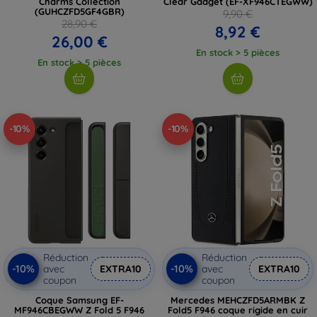
Charms Collection
Clear Gadget (EF-XF946CTEGWW)
(GUHCZFD5GF4GBR)
9,90 €
28,90 €
8,92 €
26,00 €
En stock > 5 pièces
En stock > 5 pièces
-10%
-10%
Réduction
Réduction
-10%
-10%
avec
EXTRA10
avec
EXTRA10
coupon
coupon
Coque Samsung EF-
Mercedes MEHCZFD5ARMBK Z
MF946CBEGWW Z Fold 5 F946
Fold5 F946 coque rigide en cuir