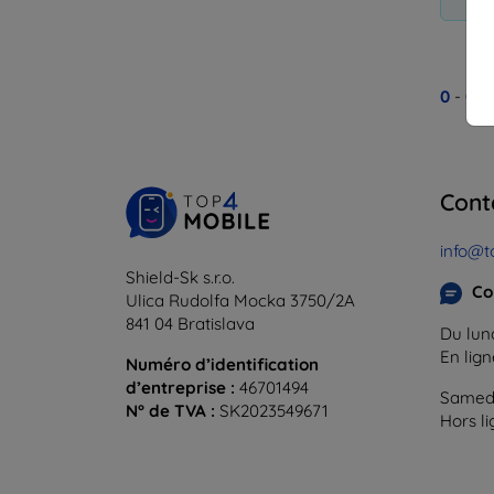
0
-
0
du
Cont
info@t
Shield-Sk s.r.o.
Co
Ulica Rudolfa Mocka 3750/2A
841 04 Bratislava
Du lund
En lig
Numéro d’identification
d’entreprise :
46701494
Samedi
N° de TVA :
SK2023549671
Hors l