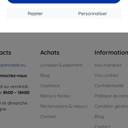
Rejeter
Personnaliser
 total
0
.
acts
Achats
Informatio
op4mobile.eu
Livraison & paiement
Nos marques
Blog
Vos cookies
ntactez-nous
Cashback
Confidentialité
i au vendredi :
ne
8h00 – 16h00
Retours faciles
Politique de reto
 et dimanche :
Réclamations & retours
Conditión génér
igne
Contact
Blog
Contact