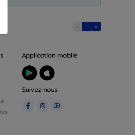
«
1
»
ns
Application mobile
Suivez-nous
ur
ales