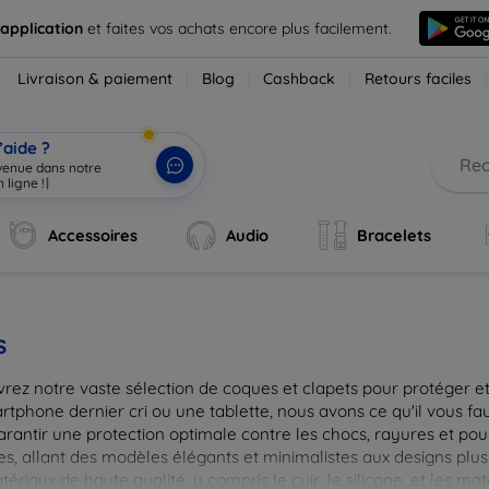
 application
et faites vos achats encore plus facilement.
Livraison & paiement
Blog
Cashback
Retours faciles
’aide ?
nvenue dans notre
 ligne !
|
Accessoires
Audio
Bracelets
s
rez notre vaste sélection de coques et clapets pour protéger et
tphone dernier cri ou une tablette, nous avons ce qu'il vous fau
arantir une protection optimale contre les chocs, rayures et pou
, allant des modèles élégants et minimalistes aux designs plus 
ériaux de haute qualité, y compris le cuir, le silicone, et les ma