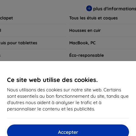
 pour exprimer votre style tout en assurant la durabilité de votre
plus d'information
 clapet
Tous les étuis et coques
l
Housses en cuir
tuis pour tablettes
MacBook, PC
s
Éco-responsable
e charge
Coques pour montres connectée
Ce site web utilise des cookies.
Recherches rapides
Nous utilisons des cookies sur notre site web. Certains
Samsung i8260
sont essentiels au bon fonctionnement du site, tandis que
d'autres nous aident à analyser le trafic et à
personnaliser le contenu et les publicités.
commandés
Meilleures ventes
Les moins chers
Les pl
Accepter
d not find any active products.