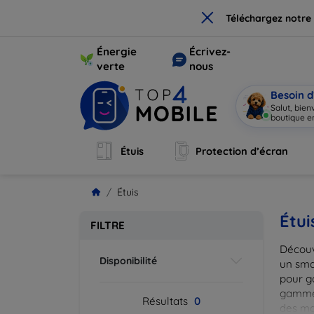
×
Téléchargez notre
Énergie
Écrivez-
verte
nous
Besoin d
Salut, bie
boutique en
Étuis
Protection d’écran
Étuis
Étui
FILTRE
Découv
Disponibilité
un smar
pour g
gammes
Résultats
0
des mat