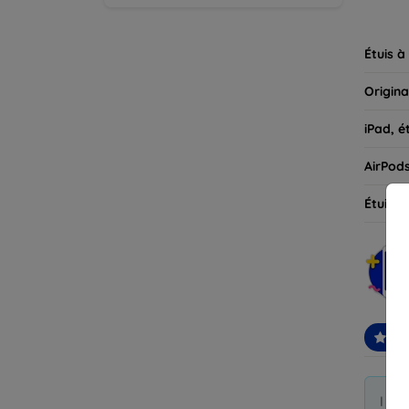
parfait
Étuis à
Origina
iPad, é
AirPod
Étuis d
Re
I di