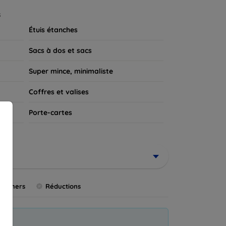
 appareil.
s
Étuis étanches
Sacs à dos et sacs
Super mince, minimaliste
Coffres et valises
s
Porte-cartes
us chers
Réductions