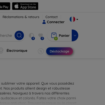
Réclamations & retours
Contact
Connecter
Panier
0
0
0
Électronique
Déstockage
 sublimer votre appareil. Que vous possédiez
t. Nos produits allient design et robustesse
ssières. Naviguez à travers nos différentes
audacieux et colorés. Faites votre choix parmi
tériaux anti-choc. Trouvez la coque ou le clapet