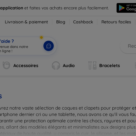
 application
et faites vos achats encore plus facilement.
Livraison & paiement
Blog
Cashback
Retours faciles
’aide ?
nvenue dans notre
 ligne !
|
Accessoires
Audio
Bracelets
s
rez notre vaste sélection de coques et clapets pour protéger et
tphone dernier cri ou une tablette, nous avons ce qu'il vous fau
arantir une protection optimale contre les chocs, rayures et pou
, allant des modèles élégants et minimalistes aux designs plus 
ériaux de haute qualité, y compris le cuir, le silicone, et les ma