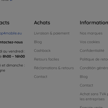
acts
Achats
Informatio
op4mobile.eu
Livraison & paiement
Nos marques
Blog
Vos cookies
ntactez-nous
Cashback
Confidentialité
i au vendredi :
ne
8h00 – 16h00
Retours faciles
Politique de reto
 et dimanche :
Réclamations & retours
Conditión génér
igne
Contact
Blog
Contact
Achat sans TVA 
les entreprises
Énergie verte