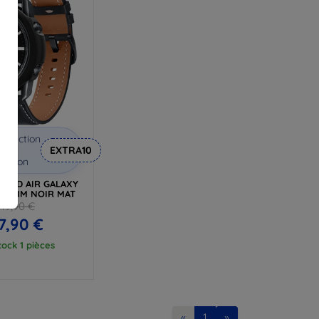
éduction
vec
EXTRA10
coupon
IQUID AIR GALAXY
 45MM NOIR MAT
19,90 €
7,90 €
tock 1 pièces
«
1
»