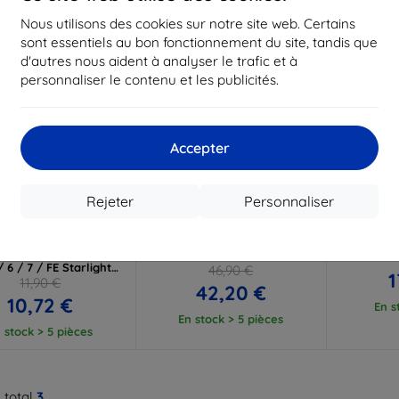
Nous utilisons des cookies sur notre site web. Certains
sont essentiels au bon fonctionnement du site, tandis que
d'autres nous aident à analyser le trafic et à
personnaliser le contenu et les publicités.
Accepter
Réduction
Réduction
R
%
-10%
-10%
avec
EXTRA10
avec
EXTRA10
a
Rejeter
Personnaliser
coupon
coupon
elet TECH-PROTECT
SPIGEN RUGGED ARMOR
SPIGEN L
CONE pour SAMSUNG
"PRO" GALAXY WATCH 5 PRO
WATCH 3
XY WATCH 4 / 5 / 5
(45 MM) NOIR
 6 / 7 / FE Starlight
46,90 €
1
(5906302313815)
11,90 €
42,20 €
10,72 €
En s
En stock > 5 pièces
 stock > 5 pièces
 total
3
.