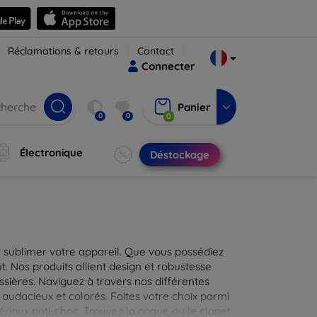
Réclamations & retours
Contact
Connecter
Panier
0
0
0
Électronique
Déstockage
 sublimer votre appareil. Que vous possédiez
t. Nos produits allient design et robustesse
ssières. Naviguez à travers nos différentes
audacieux et colorés. Faites votre choix parmi
tériaux anti-choc. Trouvez la coque ou le clapet