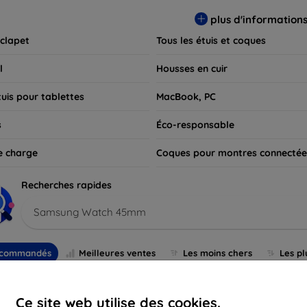
 pour exprimer votre style tout en assurant la durabilité de votre
plus d'information
 clapet
Tous les étuis et coques
l
Housses en cuir
tuis pour tablettes
MacBook, PC
s
Éco-responsable
e charge
Coques pour montres connectée
Recherches rapides
Samsung Watch 45mm
commandés
Meilleures ventes
Les moins chers
Les pl
-10%
-10%
Ce site web utilise des cookies.