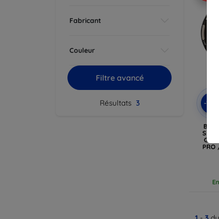
Fabricant
Couleur
Filtre avancé
-10
Résultats
3
Brac
SILI
GALA
PRO /
En
1
-
3
du