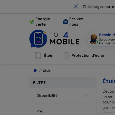
×
Téléchargez notre
Énergie
Écrivez-
verte
nous
Besoin d
Salut, bie
boutique en
Étuis
Protection d’écran
Étuis
Étui
FILTRE
Découv
Disponibilité
un smar
pour g
gammes
Prix
des mat