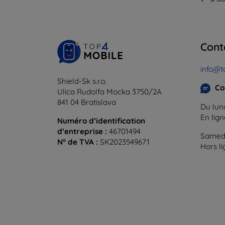
Cont
info@t
Shield-Sk s.r.o.
Co
Ulica Rudolfa Mocka 3750/2A
841 04 Bratislava
Du lund
En lig
Numéro d’identification
d’entreprise :
46701494
Samedi
N° de TVA :
SK2023549671
Hors l