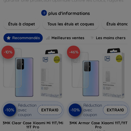
garantir une protection optimale contre les chocs, rayures
et poussières. Naviguez à travers nos différentes gammes,
allant des modèles élégants et minimalistes aux designs
plus d'informations
plus audacieux et colorés. Faites votre choix parmi des
Étuis à clapet
Tous les étuis et coques
Étuis étanch
matériaux de haute qualité, y compris le cuir, le silicone, et
les matériaux anti-choc. Trouvez la coque ou le clapet
parfait pour exprimer votre style tout en assurant la
Recommandés
Meilleures ventes
Les moins chers
durabilité de votre appareil.
-10%
-46%
Réduction
Réduction
-10%
-10%
avec
EXTRA10
avec
EXTRA10
coupon
coupon
3MK Clear Case Xiaomi Mi 11T/Mi
3MK Armor Case Xiaomi 11T/11T
11T Pro
Pro