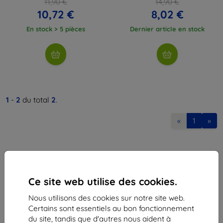
11,90 €
14,90 €
10,72 €
8,02 €
En stock > 5 pièces
Dernier article en stock
1
-
2
du total
2
.
«
1
»
Ce site web utilise des cookies.
Nous utilisons des cookies sur notre site web.
Shield-Sk s.r.o.
Certains sont essentiels au bon fonctionnement
Ulica Rudolfa Mocka 3750/2A
du site, tandis que d'autres nous aident à