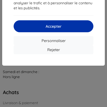
841 04 Bratislava
analyser le trafic et à personnaliser le contenu
et les publicités.
Numéro d’identification d’entreprise :
46701494
N° de TVA :
SK2023549671
Accepter
Contacts
info@top4mobile.eu
Personnaliser
Contactez-nous
Rejeter
Du lundi au vendredi :
En ligne
8h00 – 16h00
Samedi et dimanche :
Hors ligne
Achats
Livraison & paiement