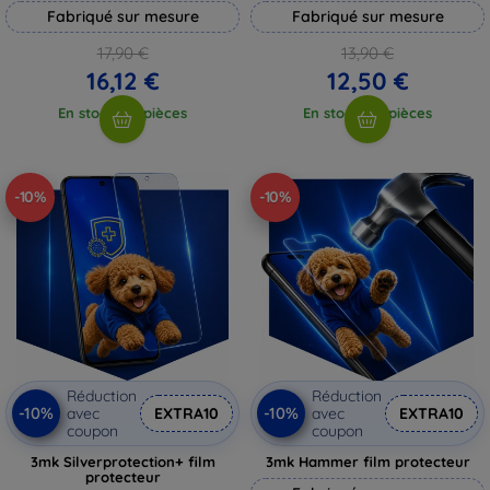
Fabriqué sur mesure
Fabriqué sur mesure
17,90 €
13,90 €
16,12 €
12,50 €
En stock > 5 pièces
En stock > 5 pièces
-10%
-10%
Réduction
Réduction
-10%
-10%
avec
EXTRA10
avec
EXTRA10
coupon
coupon
3mk Silverprotection+ film
3mk Hammer film protecteur
protecteur