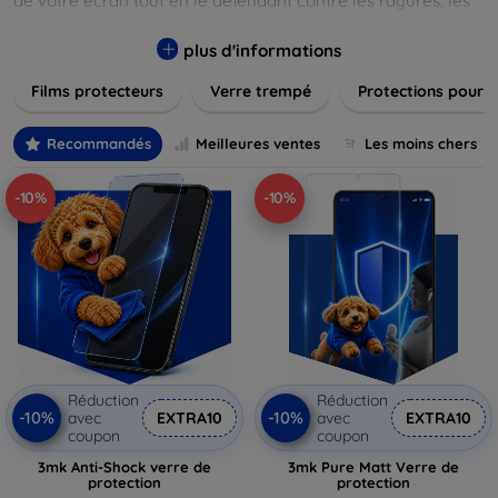
de votre écran tout en le défendant contre les rayures, les
chocs et les traces de doigts. Chaque produit est conçu pour
s'adapter parfaitement à votre appareil, garantissant une
plus d'informations
installation facile et une performance maximale sans
Films protecteurs
Verre trempé
Protections pour 
compromis sur la sensibilité tactile. Explorez notre gamme
pour trouver le protecteur qui répond le mieux à vos
besoins et assurez-vous que votre écran reste comme neuf,
Recommandés
Meilleures ventes
Les moins chers
longtemps.
-10%
-10%
Réduction
Réduction
-10%
-10%
avec
EXTRA10
avec
EXTRA10
coupon
coupon
3mk Anti-Shock verre de
3mk Pure Matt Verre de
protection
protection