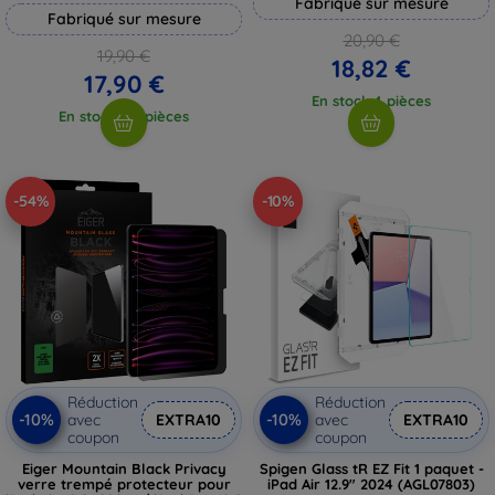
Fabriqué sur mesure
Fabriqué sur mesure
20,90 €
19,90 €
18,82 €
17,90 €
En stock 4 pièces
En stock > 5 pièces
-54%
-10%
Réduction
Réduction
-10%
-10%
avec
EXTRA10
avec
EXTRA10
coupon
coupon
Eiger Mountain Black Privacy
Spigen Glass tR EZ Fit 1 paquet -
verre trempé protecteur pour
iPad Air 12.9" 2024 (AGL07803)