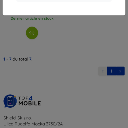
43,90 €
37,72 €
Dernier article en stock
1
-
7
du total
7
.
«
1
»
Shield-Sk s.r.o.
Ulica Rudolfa Mocka 3750/2A