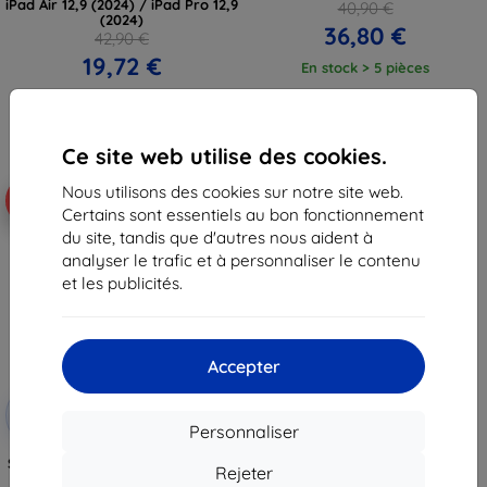
iPad Air 12,9 (2024) / iPad Pro 12,9
40,90 €
(2024)
36,80 €
42,90 €
19,72 €
En stock > 5 pièces
En stock 2 pièces
Ce site web utilise des cookies.
Nous utilisons des cookies sur notre site web.
-14%
Certains sont essentiels au bon fonctionnement
du site, tandis que d'autres nous aident à
analyser le trafic et à personnaliser le contenu
et les publicités.
Accepter
Réduction
-10%
avec
EXTRA10
Personnaliser
coupon
Spigen Paper Touch EZ Fit 1 pièce
Rejeter
- iPad Air 12.9" 2024 (AGL07804)