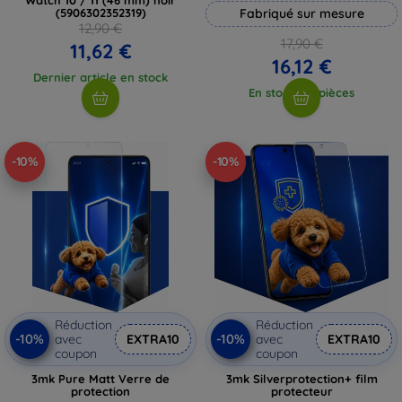
(5906302352319)
Fabriqué sur mesure
12,90 €
17,90 €
11,62 €
16,12 €
Dernier article en stock
En stock > 5 pièces
-10%
-10%
Réduction
Réduction
-10%
-10%
avec
EXTRA10
avec
EXTRA10
coupon
coupon
3mk Pure Matt Verre de
3mk Silverprotection+ film
protection
protecteur