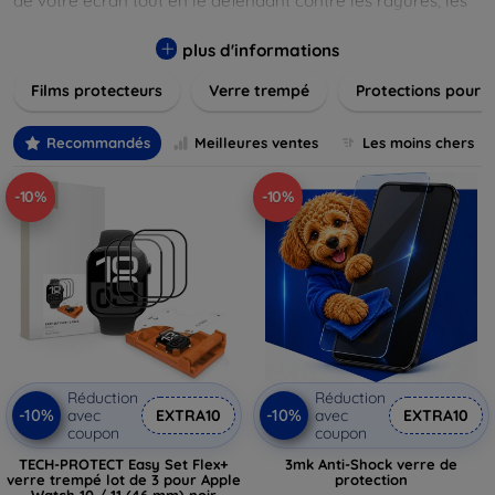
de votre écran tout en le défendant contre les rayures, les
chocs et les traces de doigts. Chaque produit est conçu pour
s'adapter parfaitement à votre appareil, garantissant une
plus d'informations
installation facile et une performance maximale sans
Films protecteurs
Verre trempé
Protections pour 
compromis sur la sensibilité tactile. Explorez notre gamme
pour trouver le protecteur qui répond le mieux à vos
besoins et assurez-vous que votre écran reste comme neuf,
Recommandés
Meilleures ventes
Les moins chers
longtemps.
-10%
-10%
Réduction
Réduction
-10%
-10%
avec
EXTRA10
avec
EXTRA10
coupon
coupon
TECH-PROTECT Easy Set Flex+
3mk Anti-Shock verre de
verre trempé lot de 3 pour Apple
protection
Watch 10 / 11 (46 mm) noir