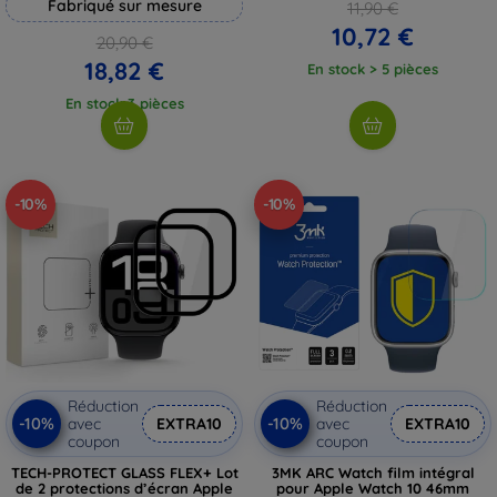
Fabriqué sur mesure
11,90 €
10,72 €
20,90 €
18,82 €
En stock > 5 pièces
En stock 3 pièces
-10%
-10%
Réduction
Réduction
-10%
-10%
avec
EXTRA10
avec
EXTRA10
coupon
coupon
TECH-PROTECT GLASS FLEX+ Lot
3MK ARC Watch film intégral
de 2 protections d’écran Apple
pour Apple Watch 10 46mm