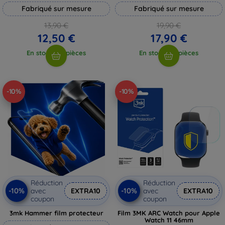
Fabriqué sur mesure
Fabriqué sur mesure
13,90 €
19,90 €
12,50 €
17,90 €
En stock > 5 pièces
En stock > 5 pièces
-10%
-10%
Réduction
Réduction
-10%
-10%
avec
EXTRA10
avec
EXTRA10
coupon
coupon
3mk Hammer film protecteur
Film 3MK ARC Watch pour Apple
Watch 11 46mm