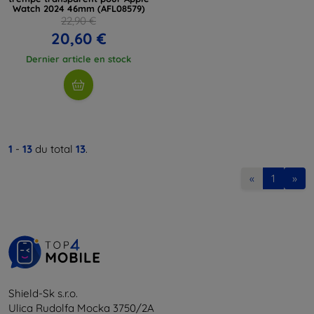
Watch 2024 46mm (AFL08579)
22,90 €
20,60 €
Dernier article en stock
1
-
13
du total
13
.
«
1
»
Shield-Sk s.r.o.
Ulica Rudolfa Mocka 3750/2A