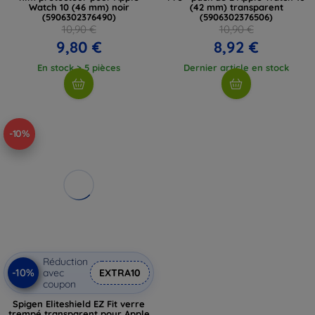
Watch 10 (46 mm) noir
(42 mm) transparent
(5906302376490)
(5906302376506)
10,90 €
10,90 €
9,80 €
8,92 €
En stock > 5 pièces
Dernier article en stock
-10%
Réduction
-10%
avec
EXTRA10
coupon
Spigen Eliteshield EZ Fit verre
trempé transparent pour Apple