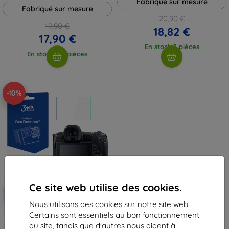
Fabriqué sur mesure
Fabriqué sur mesure
20,90 €
19,90 €
18,82 €
17,90 €
En stock 3 pièces
En stock > 5 pièces
-10%
Ce site web utilise des cookies.
Réduction
-10%
avec
EXTRA10
coupon
Nous utilisons des cookies sur notre site web.
Certains sont essentiels au bon fonctionnement
3MK CamProtect verre trempé
protecteur pour Canon EOS R
du site, tandis que d'autres nous aident à