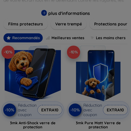
de votre écran tout en le défendant contre les rayures, les
chocs et les traces de doigts. Chaque produit est conçu pour
s'adapter parfaitement à votre appareil, garantissant une
plus d'informations
installation facile et une performance maximale sans
Films protecteurs
Verre trempé
Protections pour 
compromis sur la sensibilité tactile. Explorez notre gamme
pour trouver le protecteur qui répond le mieux à vos
besoins et assurez-vous que votre écran reste comme neuf,
Recommandés
Meilleures ventes
Les moins chers
longtemps.
-10%
-10%
Réduction
Réduction
-10%
-10%
avec
EXTRA10
avec
EXTRA10
coupon
coupon
3mk Anti-Shock verre de
3mk Pure Matt Verre de
protection
protection