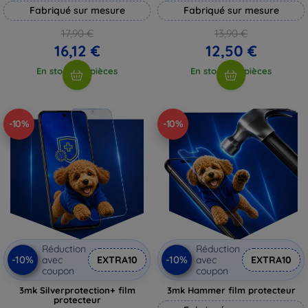
Fabriqué sur mesure
Fabriqué sur mesure
17,90 €
13,90 €
16,12 €
12,50 €
En stock > 5 pièces
En stock > 5 pièces
-10%
-10%
Réduction
Réduction
-10%
-10%
avec
EXTRA10
avec
EXTRA10
coupon
coupon
3mk Silverprotection+ film
3mk Hammer film protecteur
protecteur