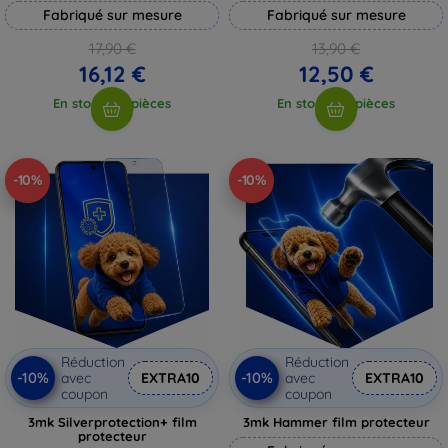
Fabriqué sur mesure
Fabriqué sur mesure
17,90 €
13,90 €
16,12 €
12,50 €
En stock > 5 pièces
En stock > 5 pièces
-10%
-10%
Réduction
Réduction
-10%
-10%
avec
EXTRA10
avec
EXTRA10
coupon
coupon
3mk Silverprotection+ film
3mk Hammer film protecteur
protecteur