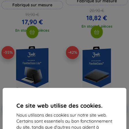
Fabriqué sur mesure
Fabriqué sur mesure
20,90 €
19,90 €
18,82 €
17,90 €
En stock 3 pièces
En stock > 5 pièces
-35%
-42%
Ce site web utilise des cookies.
Réduction
Réduction
-10%
-10%
avec
EXTRA10
avec
EXTRA10
coupon
coupon
Nous utilisons des cookies sur notre site web.
Certains sont essentiels au bon fonctionnement
3MK FlexibleGlass Lite Garmin
3MK FlexibleGlass Garmin
DriveAssist 51 5" verre trempé
DriveAssist 51 5" verre trempé
du site, tandis que d'autres nous aident à