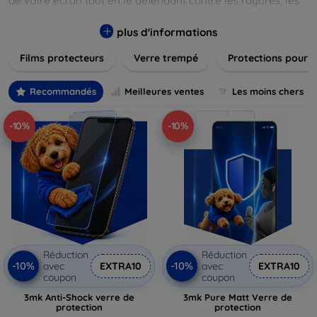
de votre écran tout en le défendant contre les rayures, les
chocs et les traces de doigts. Chaque produit est conçu pour
s'adapter parfaitement à votre appareil, garantissant une
plus d'informations
installation facile et une performance maximale sans
Films protecteurs
Verre trempé
Protections pour 
compromis sur la sensibilité tactile. Explorez notre gamme
pour trouver le protecteur qui répond le mieux à vos
besoins et assurez-vous que votre écran reste comme neuf,
Recommandés
Meilleures ventes
Les moins chers
longtemps.
-10%
-10%
Réduction
Réduction
-10%
-10%
avec
EXTRA10
avec
EXTRA10
coupon
coupon
3mk Anti-Shock verre de
3mk Pure Matt Verre de
protection
protection