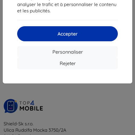
Pro 5G
12,90 €
analyser le trafic et à personnaliser le contenu
13,90 €
11,62 €
et les publicités.
12,50 €
En stock 5 pièces
En stock > 5 pièces
Accepter
Personnaliser
1
-
6
du total
6
.
Rejeter
«
1
»
Shield-Sk s.r.o.
Ulica Rudolfa Mocka 3750/2A