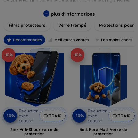
de votre écran tout en le défendant contre les rayures, les
chocs et les traces de doigts. Chaque produit est conçu pour
s'adapter parfaitement à votre appareil, garantissant une
plus d'informations
installation facile et une performance maximale sans
Films protecteurs
Verre trempé
Protections pour 
compromis sur la sensibilité tactile. Explorez notre gamme
pour trouver le protecteur qui répond le mieux à vos
besoins et assurez-vous que votre écran reste comme neuf,
Recommandés
Meilleures ventes
Les moins chers
longtemps.
-10%
-10%
Réduction
Réduction
-10%
-10%
avec
EXTRA10
avec
EXTRA10
coupon
coupon
3mk Anti-Shock verre de
3mk Pure Matt Verre de
protection
protection