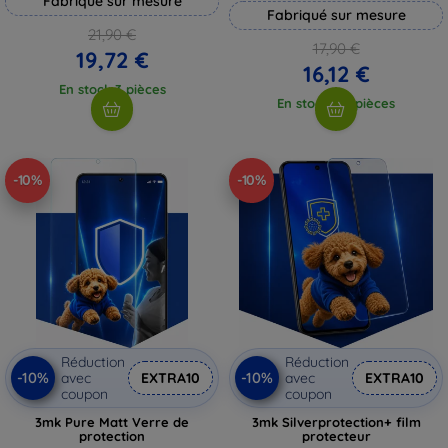
Fabriqué sur mesure
Fabriqué sur mesure
21,90 €
17,90 €
19,72 €
16,12 €
En stock 3 pièces
En stock > 5 pièces
-10%
-10%
Réduction
Réduction
-10%
-10%
avec
EXTRA10
avec
EXTRA10
coupon
coupon
3mk Pure Matt Verre de
3mk Silverprotection+ film
protection
protecteur