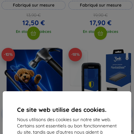
Fabriqué sur mesure
Fabriqué sur mesure
13,90 €
19,90 €
12,50 €
17,90 €
En stock > 5 pièces
En stock > 5 pièces
-10%
-18%
Ce site web utilise des cookies.
Réduction
Réduction
-10%
-10%
avec
EXTRA10
avec
EXTRA10
coupon
coupon
Nous utilisons des cookies sur notre site web.
Certains sont essentiels au bon fonctionnement
3mk Hammer film protecteur
3MK FlexibleGlass Honeywell
CT60 verre de protection hybride
du site, tandis que d'autres nous aident à