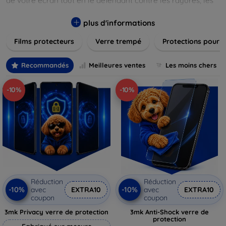
de votre écran tout en le défendant contre les rayures, les
chocs et les traces de doigts. Chaque produit est conçu pour
s'adapter parfaitement à votre appareil, garantissant une
plus d'informations
installation facile et une performance maximale sans
Films protecteurs
Verre trempé
Protections pour 
compromis sur la sensibilité tactile. Explorez notre gamme
pour trouver le protecteur qui répond le mieux à vos
besoins et assurez-vous que votre écran reste comme neuf,
Recommandés
Meilleures ventes
Les moins chers
longtemps.
-10%
-10%
Réduction
Réduction
-10%
-10%
avec
EXTRA10
avec
EXTRA10
coupon
coupon
3mk Privacy verre de protection
3mk Anti-Shock verre de
protection