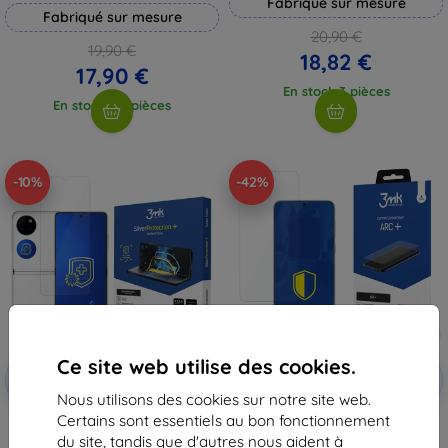
Fabriqué sur mesure
Fabriqué sur mesure
20,90 €
19,90 €
18,82 €
17,90 €
En stock 3 pièces
En stock > 5 pièces
-10%
-42%
Ce site web utilise des cookies.
Réduction
Réduction
-10%
-10%
avec
EXTRA10
avec
EXTRA10
coupon
coupon
Nous utilisons des cookies sur notre site web.
Certains sont essentiels au bon fonctionnement
3MK Silver Protect+ Huawei P50
Film de protection 3MK ARC+
Pocket Folded Edition film
Huawei P50 5G Fullscreen Foil
du site, tandis que d'autres nous aident à