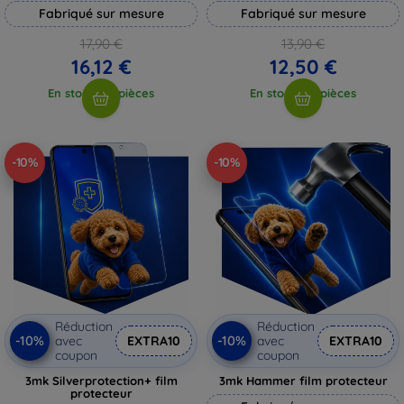
Fabriqué sur mesure
Fabriqué sur mesure
17,90 €
13,90 €
16,12 €
12,50 €
En stock > 5 pièces
En stock > 5 pièces
-10%
-10%
Réduction
Réduction
-10%
-10%
avec
EXTRA10
avec
EXTRA10
coupon
coupon
3mk Silverprotection+ film
3mk Hammer film protecteur
protecteur