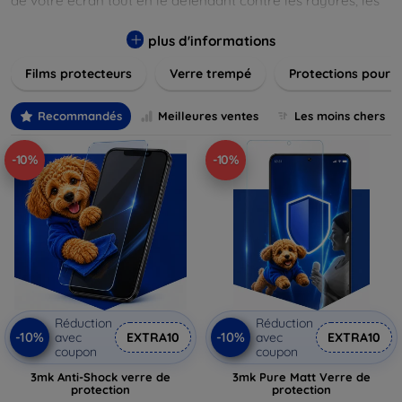
de votre écran tout en le défendant contre les rayures, les
chocs et les traces de doigts. Chaque produit est conçu pour
s'adapter parfaitement à votre appareil, garantissant une
plus d'informations
installation facile et une performance maximale sans
Films protecteurs
Verre trempé
Protections pour 
compromis sur la sensibilité tactile. Explorez notre gamme
pour trouver le protecteur qui répond le mieux à vos
besoins et assurez-vous que votre écran reste comme neuf,
Recommandés
Meilleures ventes
Les moins chers
longtemps.
-10%
-10%
Réduction
Réduction
-10%
-10%
avec
EXTRA10
avec
EXTRA10
coupon
coupon
3mk Anti-Shock verre de
3mk Pure Matt Verre de
protection
protection