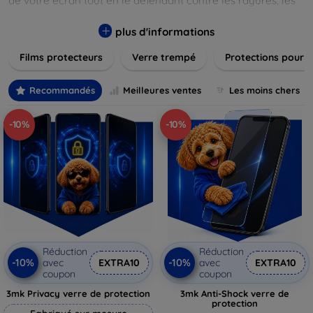
de votre écran tout en le défendant contre les rayures, les
chocs et les traces de doigts. Chaque produit est conçu pour
s'adapter parfaitement à votre appareil, garantissant une
plus d'informations
installation facile et une performance maximale sans
Films protecteurs
Verre trempé
Protections pour 
compromis sur la sensibilité tactile. Explorez notre gamme
pour trouver le protecteur qui répond le mieux à vos
besoins et assurez-vous que votre écran reste comme neuf,
Recommandés
Meilleures ventes
Les moins chers
longtemps.
-10%
-10%
Réduction
Réduction
-10%
-10%
avec
EXTRA10
avec
EXTRA10
coupon
coupon
3mk Privacy verre de protection
3mk Anti-Shock verre de
protection