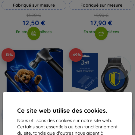
Fabriqué sur mesure
Fabriqué sur mesure
13,90 €
19,90 €
12,50 €
17,90 €
En stock > 5 pièces
En stock > 5 pièces
-10%
-49%
Ce site web utilise des cookies.
Réduction
Réduction
-10%
-10%
avec
EXTRA10
avec
EXTRA10
coupon
coupon
Nous utilisons des cookies sur notre site web.
Certains sont essentiels au bon fonctionnement
3mk Hammer film protecteur
3MK FlexibleGlass Huawei Watch
GT Runner verre hybride
du site, tandis que d'autres nous aident à