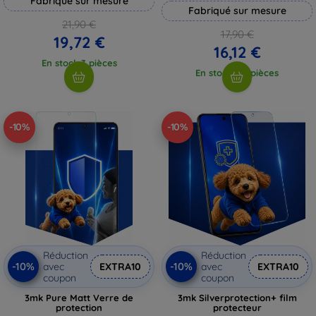
Fabriqué sur mesure
Fabriqué sur mesure
21,90 €
17,90 €
19,72 €
16,12 €
En stock 3 pièces
En stock > 5 pièces
-10%
-10%
Réduction
Réduction
-10%
-10%
avec
EXTRA10
avec
EXTRA10
coupon
coupon
3mk Pure Matt Verre de
3mk Silverprotection+ film
protection
protecteur