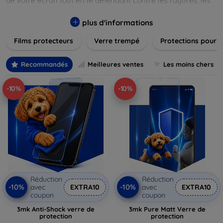
de votre écran tout en le défendant contre les rayures, les
chocs et les traces de doigts. Chaque produit est conçu pour
s'adapter parfaitement à votre appareil, garantissant une
plus d'informations
installation facile et une performance maximale sans
Films protecteurs
Verre trempé
Protections pour 
compromis sur la sensibilité tactile. Explorez notre gamme
pour trouver le protecteur qui répond le mieux à vos
besoins et assurez-vous que votre écran reste comme neuf,
Recommandés
Meilleures ventes
Les moins chers
longtemps.
-10%
-10%
Réduction
Réduction
-10%
-10%
avec
EXTRA10
avec
EXTRA10
coupon
coupon
3mk Anti-Shock verre de
3mk Pure Matt Verre de
protection
protection