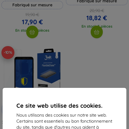
Fabriqué sur mesure
Fabriqué sur mesure
20,90 €
19,90 €
18,82 €
17,90 €
En stock 3 pièces
En stock > 5 pièces
-10%
Ce site web utilise des cookies.
Réduction
-10%
avec
EXTRA10
coupon
Nous utilisons des cookies sur notre site web.
Certains sont essentiels au bon fonctionnement
3MK FlexibleGlass Motorola Moto
E6 Play verre hybride
du site, tandis que d'autres nous aident à