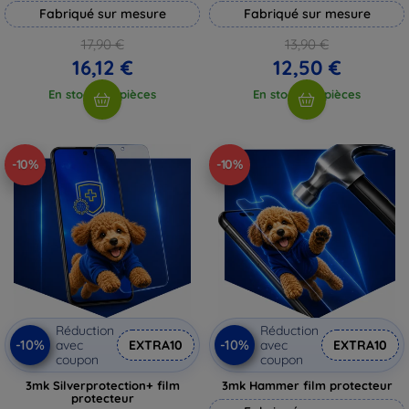
Fabriqué sur mesure
Fabriqué sur mesure
17,90 €
13,90 €
16,12 €
12,50 €
En stock > 5 pièces
En stock > 5 pièces
-10%
-10%
Réduction
Réduction
-10%
-10%
avec
EXTRA10
avec
EXTRA10
coupon
coupon
3mk Silverprotection+ film
3mk Hammer film protecteur
protecteur