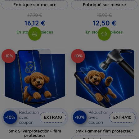
Fabriqué sur mesure
Fabriqué sur mesure
17,90 €
13,90 €
16,12 €
12,50 €
En stock > 5 pièces
En stock > 5 pièces
-10%
-10%
Réduction
Réduction
-10%
-10%
avec
EXTRA10
avec
EXTRA10
coupon
coupon
3mk Silverprotection+ film
3mk Hammer film protecteur
protecteur