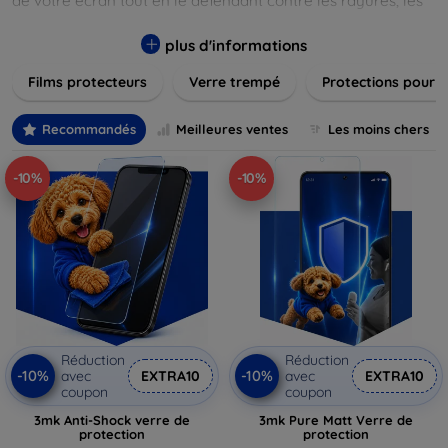
de votre écran tout en le défendant contre les rayures, les
chocs et les traces de doigts. Chaque produit est conçu pour
s'adapter parfaitement à votre appareil, garantissant une
plus d'informations
installation facile et une performance maximale sans
Films protecteurs
Verre trempé
Protections pour 
compromis sur la sensibilité tactile. Explorez notre gamme
pour trouver le protecteur qui répond le mieux à vos
besoins et assurez-vous que votre écran reste comme neuf,
Recommandés
Meilleures ventes
Les moins chers
longtemps.
-10%
-10%
Réduction
Réduction
-10%
-10%
avec
EXTRA10
avec
EXTRA10
coupon
coupon
3mk Anti-Shock verre de
3mk Pure Matt Verre de
protection
protection