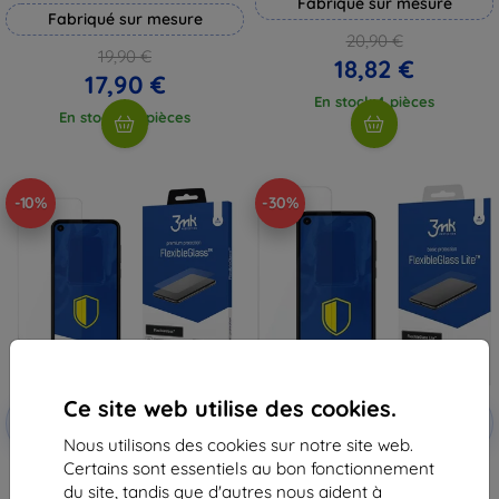
Fabriqué sur mesure
Fabriqué sur mesure
20,90 €
19,90 €
18,82 €
17,90 €
En stock 4 pièces
En stock > 5 pièces
-10%
-30%
Ce site web utilise des cookies.
Réduction
Réduction
-10%
-10%
avec
EXTRA10
avec
EXTRA10
coupon
coupon
Nous utilisons des cookies sur notre site web.
Certains sont essentiels au bon fonctionnement
3MK FlexibleGlass Motorola One
3MK FlexibleGlass Lite Motorola
Action Hybrid Glass
One Action Hybrid Glass Lite
du site, tandis que d'autres nous aident à