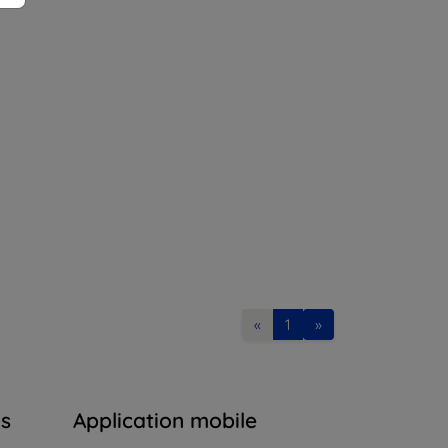
«
1
»
ns
Application mobile