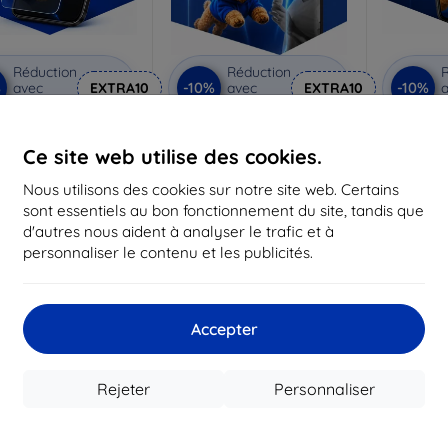
Réduction
Réduction
R
%
-10%
-10%
avec
EXTRA10
avec
EXTRA10
a
coupon
coupon
Anti-Shock verre de
3mk Pure Matt Verre de
3mk Silve
protection
protection
p
Ce site web utilise des cookies.
riqué sur mesure
Fabriqué sur mesure
Fabriq
Nous utilisons des cookies sur notre site web. Certains
sont essentiels au bon fonctionnement du site, tandis que
17,90 €
13,90 €
d'autres nous aident à analyser le trafic et à
16,12 €
12,50 €
1
personnaliser le contenu et les publicités.
 stock > 5 pièces
En stock > 5 pièces
En st
-42%
Accepter
Rejeter
Personnaliser