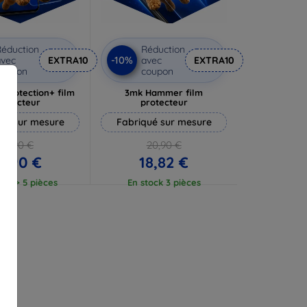
éduction
Réduction
-10%
vec
EXTRA10
avec
EXTRA10
coupon
coupon
rprotection+ film
3mk Hammer film
rotecteur
protecteur
ué sur mesure
Fabriqué sur mesure
19,90 €
20,90 €
7,90 €
18,82 €
ock > 5 pièces
En stock 3 pièces