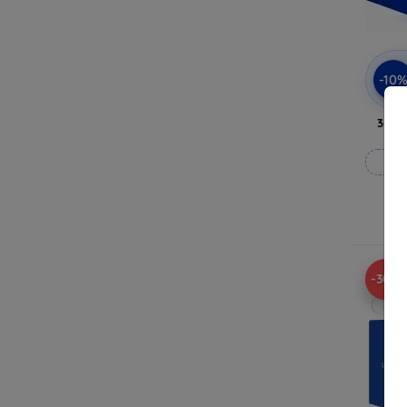
-10
3mk 
Fab
En
-30%