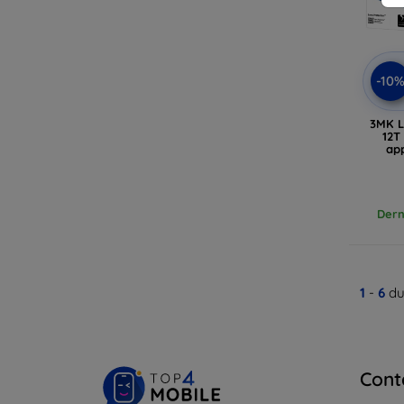
-10
3MK L
12T
app
Dern
1
-
6
du
Cont