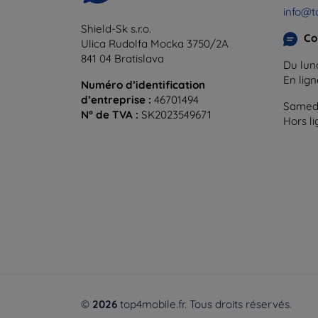
info@t
Shield-Sk s.r.o.
Co
Ulica Rudolfa Mocka 3750/2A
841 04 Bratislava
Du lund
En lig
Numéro d’identification
d’entreprise :
46701494
Samedi
N° de TVA :
SK2023549671
Hors l
©
2026
top4mobile.fr. Tous droits réservés.