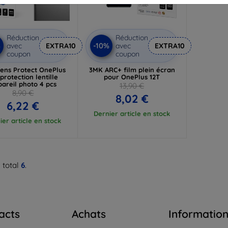
Réduction
Réduction
%
-10%
avec
EXTRA10
avec
EXTRA10
coupon
coupon
ens Protect OnePlus
3MK ARC+ film plein écran
 protection lentille
pour OnePlus 12T
areil photo 4 pcs
13,90 €
8,90 €
8,02 €
6,22 €
Dernier article en stock
ier article en stock
 total
6
.
acts
Achats
Informatio