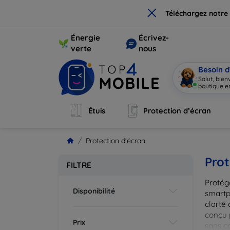
×
Téléchargez notre
Énergie
Écrivez-
verte
nous
Besoin d
Salut, bie
boutique en
Étuis
Protection d’écran
Protection d’écran
Prot
FILTRE
Protég
Disponibilité
smartp
clarté 
conçu 
Prix
sans c