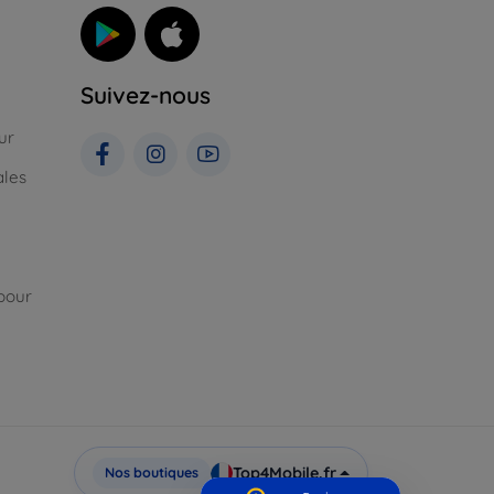
Suivez-nous
ur
ales
pour
Top4Mobile.fr
Nos boutiques