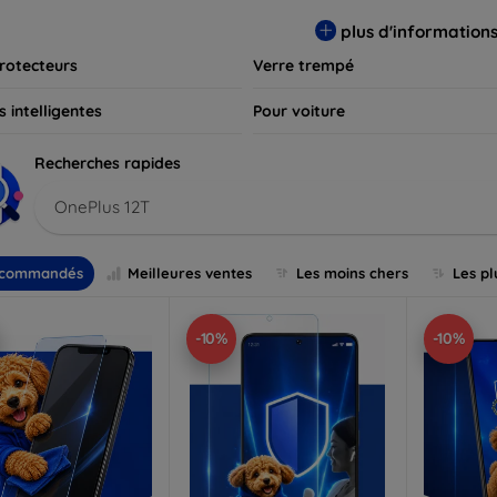
s et assurez-vous que votre écran reste comme neuf, longtemps
plus d'information
rotecteurs
Verre trempé
 intelligentes
Pour voiture
Recherches rapides
OnePlus 12T
commandés
Meilleures ventes
Les moins chers
Les pl
-10%
-10%