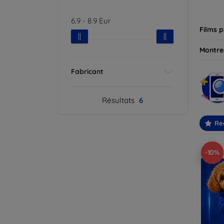
besoin
6.9
-
8.9
Eur
Films p
Montres
Fabricant
Résultats
6
Re
-10%