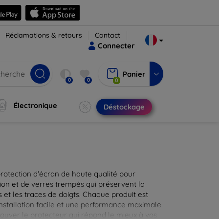
Réclamations & retours
Contact
Connecter
Panier
0
0
0
Électronique
Déstockage
protection d'écran de haute qualité pour
ion et de verres trempés qui préservent la
 et les traces de doigts. Chaque produit est
installation facile et une performance maximale
rouver le protecteur qui répond le mieux à vos