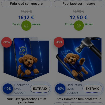
Fabriqué sur mesure
Fabriqué sur mesure
17,90 €
13,90 €
16,12 €
12,50 €
En stock > 5 pièces
En stock > 5 pièces
-10%
-10%
Réduction
Réduction
-10%
-10%
avec
EXTRA10
avec
EXTRA10
coupon
coupon
3mk Silverprotection+ film
3mk Hammer film protecteur
protecteur