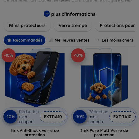
de votre écran tout en le défendant contre les rayures, les
chocs et les traces de doigts. Chaque produit est conçu pour
s'adapter parfaitement à votre appareil, garantissant une
plus d'informations
installation facile et une performance maximale sans
Films protecteurs
Verre trempé
Protections pour 
compromis sur la sensibilité tactile. Explorez notre gamme
pour trouver le protecteur qui répond le mieux à vos
besoins et assurez-vous que votre écran reste comme neuf,
Recommandés
Meilleures ventes
Les moins chers
longtemps.
-10%
-10%
Réduction
Réduction
-10%
-10%
avec
EXTRA10
avec
EXTRA10
coupon
coupon
3mk Anti-Shock verre de
3mk Pure Matt Verre de
protection
protection