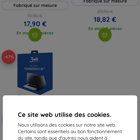
Fabriqué sur mesure
Fabriqué sur mesure
20,90 €
19,90 €
18,82 €
17,90 €
En stock 3 pièces
En stock > 5 pièces
-47%
Ce site web utilise des cookies.
Réduction
-10%
avec
EXTRA10
coupon
Nous utilisons des cookies sur notre site web.
Certains sont essentiels au bon fonctionnement
3MK FlexibleGlass Lite Oppo Pad
2 verre trempé hybride Lite
du site, tandis que d'autres nous aident à