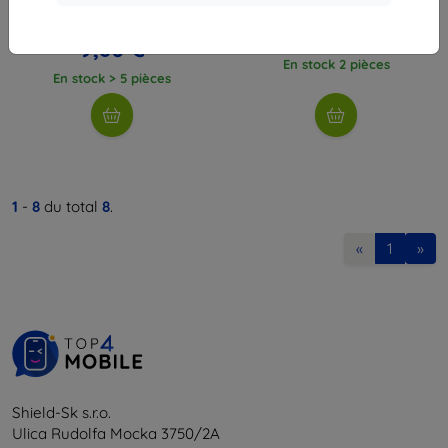
d’appareil photo, 4 pcs
12,90 €
10,90 €
7,10 €
9,80 €
En stock 2 pièces
En stock > 5 pièces
1
-
8
du total
8
.
«
1
»
Shield-Sk s.r.o.
Ulica Rudolfa Mocka 3750/2A