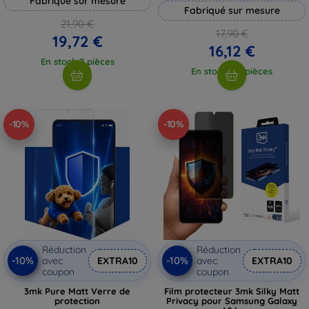
Fabriqué sur mesure
Fabriqué sur mesure
21,90 €
17,90 €
19,72 €
16,12 €
En stock 2 pièces
En stock > 5 pièces
-10%
-10%
Réduction
Réduction
-10%
-10%
avec
EXTRA10
avec
EXTRA10
coupon
coupon
3mk Pure Matt Verre de
Film protecteur 3mk Silky Matt
protection
Privacy pour Samsung Galaxy