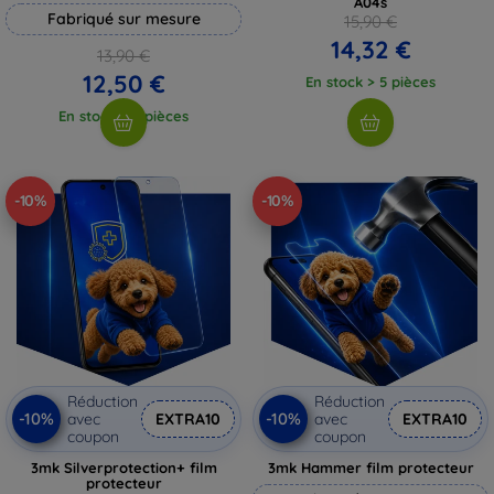
A04s
Fabriqué sur mesure
15,90 €
14,32 €
13,90 €
12,50 €
En stock > 5 pièces
En stock > 5 pièces
-10%
-10%
Réduction
Réduction
-10%
-10%
avec
EXTRA10
avec
EXTRA10
coupon
coupon
3mk Silverprotection+ film
3mk Hammer film protecteur
protecteur