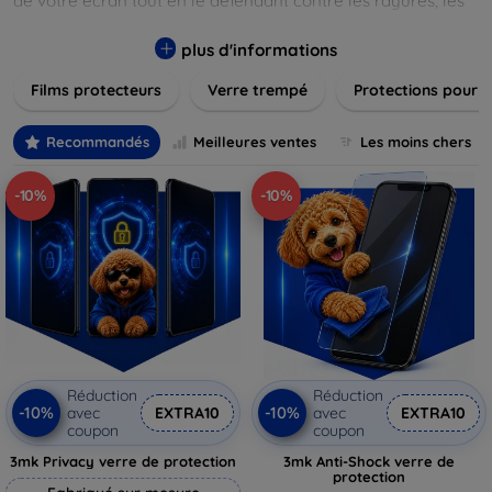
de votre écran tout en le défendant contre les rayures, les
chocs et les traces de doigts. Chaque produit est conçu pour
s'adapter parfaitement à votre appareil, garantissant une
plus d'informations
installation facile et une performance maximale sans
Films protecteurs
Verre trempé
Protections pour 
compromis sur la sensibilité tactile. Explorez notre gamme
pour trouver le protecteur qui répond le mieux à vos
besoins et assurez-vous que votre écran reste comme neuf,
Recommandés
Meilleures ventes
Les moins chers
longtemps.
-10%
-10%
Réduction
Réduction
-10%
-10%
avec
EXTRA10
avec
EXTRA10
coupon
coupon
3mk Privacy verre de protection
3mk Anti-Shock verre de
protection