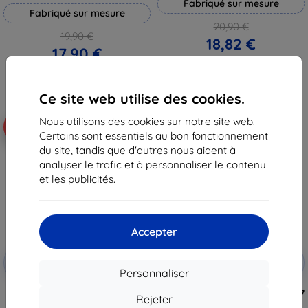
Fabriqué sur mesure
Fabriqué sur mesure
20,90 €
19,90 €
18,82 €
17,90 €
En stock 4 pièces
En stock > 5 pièces
Ce site web utilise des cookies.
Nous utilisons des cookies sur notre site web.
-10%
-45%
Certains sont essentiels au bon fonctionnement
du site, tandis que d'autres nous aident à
analyser le trafic et à personnaliser le contenu
et les publicités.
Accepter
Réduction
Réduction
-10%
-10%
avec
EXTRA10
avec
EXTRA10
Personnaliser
coupon
coupon
3MK Lens Protect Samsung A04s
3MK FlexibleGlass Sam A04s A047
Rejeter
A047 protection de lentille
verre hybride