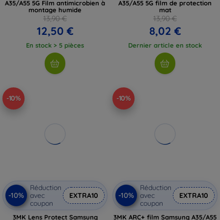
A35/A55 5G Film antimicrobien à
A35/A55 5G film de protection
montage humide
mat
13,90 €
13,90 €
12,50 €
8,02 €
En stock > 5 pièces
Dernier article en stock
-10%
-10%
Réduction
Réduction
-10%
-10%
avec
EXTRA10
avec
EXTRA10
coupon
coupon
3MK Lens Protect Samsung
3MK ARC+ film Samsung A35/A55