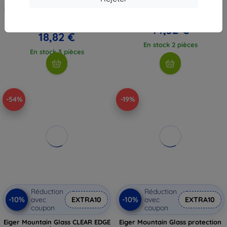
5G/SAMSUNG verre de
trempé protecteur pour
protection transparent PROPACK
Samsung A35 / A55
(77-95479)
18,90 €
20,90 €
14,32 €
18,82 €
En stock 2 pièces
En stock 3 pièces
-54%
-19%
Réduction
Réduction
-10%
-10%
avec
EXTRA10
avec
EXTRA10
coupon
coupon
Eiger Mountain Glass CLEAR EDGE
Eiger Mountain Glass protection