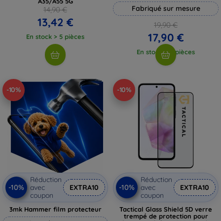
A35/A55 5G
Fabriqué sur mesure
14,90 €
13,42 €
19,90 €
17,90 €
En stock > 5 pièces
En stock > 5 pièces
-10%
-10%
Réduction
Réduction
-10%
-10%
avec
EXTRA10
avec
EXTRA10
coupon
coupon
3mk Hammer film protecteur
Tactical Glass Shield 5D verre
trempé de protection pour