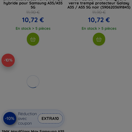
hybride pour Samsung A35/A55
verre trempé protecteur Galaxy
5G
A35 / A55 5G noir (5906203691845)
11,90 €
11,90 €
10,72 €
10,72 €
En stock > 5 pièces
En stock > 5 pièces
-10%
Réduction
-10%
avec
EXTRA10
coupon
3MK HardGlass Max Samsung A35