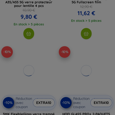
A35/A55 5G verre protecteur
5G Fullscreen film
pour lentille 4 pcs
12,90 €
10,90 €
11,62 €
9,80 €
En stock > 5 pièces
En stock > 5 pièces
-10%
-10%
Réduction
Réduction
-10%
-10%
avec
EXTRA10
avec
EXTRA10
coupon
coupon
3MK FlexibleGlass verre trempé
HOFI GLASS PRO+ 2-PAQUETS