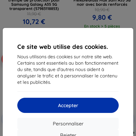
Samsung Galaxy A35 5G
noir avec bords renforcés
transparent (57983118853)
10,90 €
11,90 €
9,80 €
10,72 €
En stock > 5 pièces
En stock > 5 pièces
Ce site web utilise des cookies.
Nous utilisons des cookies sur notre site web.
-10%
-24%
Certains sont essentiels au bon fonctionnement
du site, tandis que d'autres nous aident à
analyser le trafic et à personnaliser le contenu
et les publicités.
Accepter
Réduction
Réduction
-10%
-10%
avec
EXTRA10
avec
EXTRA10
Personnaliser
coupon
coupon
Otterbox OB GLASS GALAXY A35
Eiger Mountain Glass CLEAR verre
Rejeter