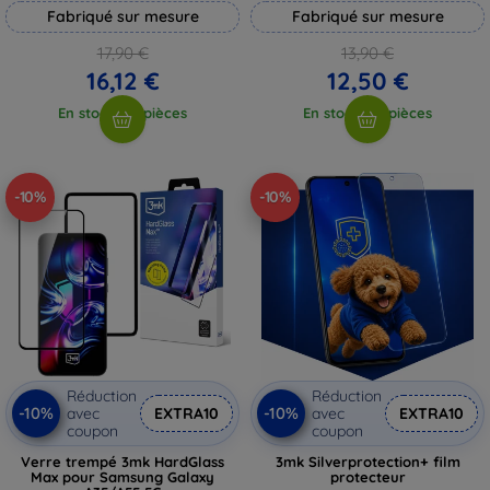
Fabriqué sur mesure
Fabriqué sur mesure
17,90 €
13,90 €
16,12 €
12,50 €
En stock > 5 pièces
En stock > 5 pièces
-10%
-10%
Réduction
Réduction
-10%
-10%
avec
EXTRA10
avec
EXTRA10
coupon
coupon
Verre trempé 3mk HardGlass
3mk Silverprotection+ film
Max pour Samsung Galaxy
protecteur