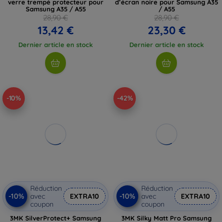
verre trempé protecteur pour
d’écran noire pour Samsung A35
Samsung A35 / A55
/ A55
28,90 €
28,90 €
13,42 €
23,30 €
Dernier article en stock
Dernier article en stock
-10%
-42%
Réduction
Réduction
-10%
-10%
avec
EXTRA10
avec
EXTRA10
coupon
coupon
3MK SilverProtect+ Samsung
3MK Silky Matt Pro Samsung