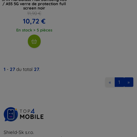
/ A55 5G verre de protection full
screen noir
11,90 €
10,72 €
En stock > 5 pièces
1
-
27
du total
27
.
«
1
»
Shield-Sk s.r.o.