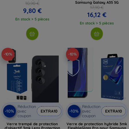
Samsung Galaxy A35 5G
10,90 €
17,90 €
9,80 €
16,12 €
En stock > 5 pièces
En stock > 5 pièces
-10%
-10%
Réduction
Réduction
-10%
-10%
avec
EXTRA10
avec
EXTRA10
coupon
coupon
Verre trempé de protection
Verre de protection hybride 3mk
d'objectif 3mk Lens Protection
FlexibleGlass Pro pour Samsung