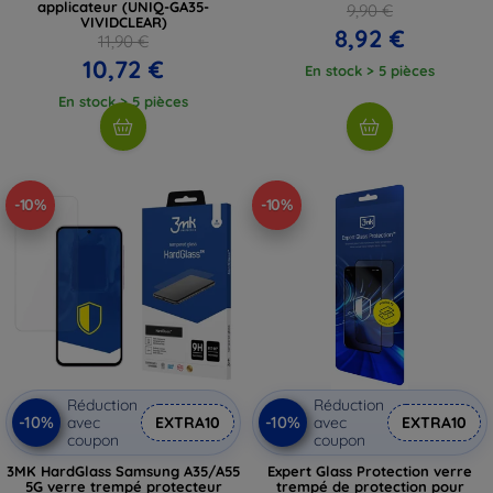
applicateur (UNIQ-GA35-
9,90 €
VIVIDCLEAR)
8,92 €
11,90 €
10,72 €
En stock > 5 pièces
En stock > 5 pièces
-10%
-10%
Réduction
Réduction
-10%
-10%
avec
EXTRA10
avec
EXTRA10
coupon
coupon
3MK HardGlass Samsung A35/A55
Expert Glass Protection verre
5G verre trempé protecteur
trempé de protection pour