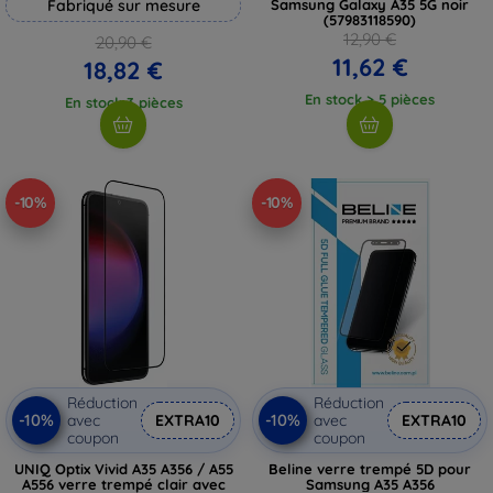
Fabriqué sur mesure
Samsung Galaxy A35 5G noir
(57983118590)
12,90 €
20,90 €
11,62 €
18,82 €
En stock > 5 pièces
En stock 3 pièces
-10%
-10%
Réduction
Réduction
-10%
-10%
avec
EXTRA10
avec
EXTRA10
coupon
coupon
UNIQ Optix Vivid A35 A356 / A55
Beline verre trempé 5D pour
A556 verre trempé clair avec
Samsung A35 A356