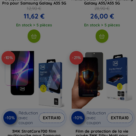
Pro pour Samsung Galaxy A35 5G
Galaxy A35/A55 5G
12,90 €
28,90 €
11,62 €
26,00 €
En stock > 5 pièces
En stock > 5 pièces
-10%
-21%
Réduction
Réduction
-10%
-10%
avec
EXTRA10
avec
EXTRA10
coupon
coupon
3MK StratCore700 film
Film de protection de la vie
multicouche pour Samsung
privée 3MK Silky Matt pour