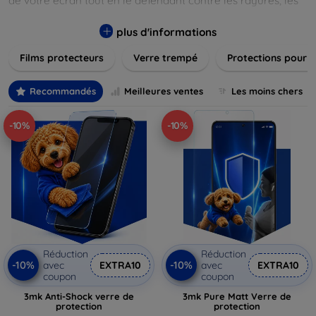
de votre écran tout en le défendant contre les rayures, les
chocs et les traces de doigts. Chaque produit est conçu pour
s'adapter parfaitement à votre appareil, garantissant une
plus d'informations
installation facile et une performance maximale sans
Films protecteurs
Verre trempé
Protections pour 
compromis sur la sensibilité tactile. Explorez notre gamme
pour trouver le protecteur qui répond le mieux à vos
besoins et assurez-vous que votre écran reste comme neuf,
Recommandés
Meilleures ventes
Les moins chers
longtemps.
-10%
-10%
Réduction
Réduction
-10%
-10%
avec
EXTRA10
avec
EXTRA10
coupon
coupon
3mk Anti-Shock verre de
3mk Pure Matt Verre de
protection
protection