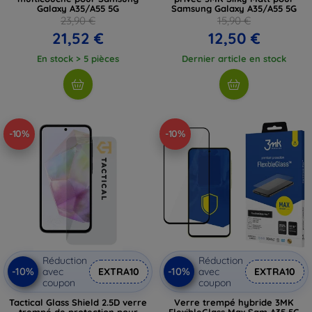
Galaxy A35/A55 5G
Samsung Galaxy A35/A55 5G
23,90 €
15,90 €
21,52 €
12,50 €
En stock > 5 pièces
Dernier article en stock
-10%
-10%
Réduction
Réduction
-10%
-10%
avec
EXTRA10
avec
EXTRA10
coupon
coupon
Tactical Glass Shield 2.5D verre
Verre trempé hybride 3MK
trempé de protection pour
FlexibleGlass Max Sam A35 5G