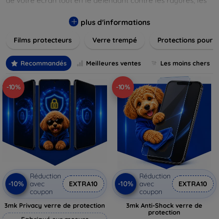
de votre écran tout en le défendant contre les rayures, les
chocs et les traces de doigts. Chaque produit est conçu pour
s'adapter parfaitement à votre appareil, garantissant une
plus d'informations
installation facile et une performance maximale sans
Films protecteurs
Verre trempé
Protections pour 
compromis sur la sensibilité tactile. Explorez notre gamme
pour trouver le protecteur qui répond le mieux à vos
besoins et assurez-vous que votre écran reste comme neuf,
Recommandés
Meilleures ventes
Les moins chers
longtemps.
-10%
-10%
Réduction
Réduction
-10%
-10%
avec
EXTRA10
avec
EXTRA10
coupon
coupon
3mk Privacy verre de protection
3mk Anti-Shock verre de
protection