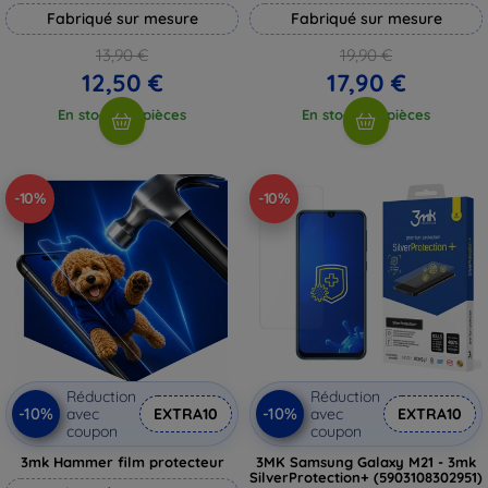
Fabriqué sur mesure
Fabriqué sur mesure
13,90 €
19,90 €
12,50 €
17,90 €
En stock > 5 pièces
En stock > 5 pièces
-10%
-10%
Réduction
Réduction
-10%
-10%
avec
EXTRA10
avec
EXTRA10
coupon
coupon
3mk Hammer film protecteur
3MK Samsung Galaxy M21 - 3mk
SilverProtection+ (5903108302951)