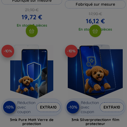
Fabriqué sur mesure
Fabriqué sur mesure
21,90 €
17,90 €
19,72 €
16,12 €
En stock 3 pièces
En stock > 5 pièces
-10%
-10%
Réduction
Réduction
-10%
-10%
avec
EXTRA10
avec
EXTRA10
coupon
coupon
3mk Pure Matt Verre de
3mk Silverprotection+ film
protection
protecteur