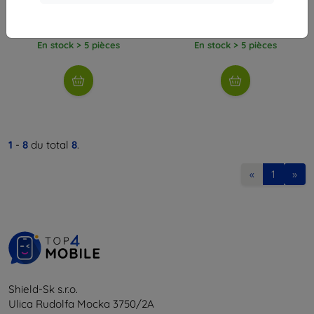
10,90 €
11,90 €
9,80 €
10,72 €
En stock > 5 pièces
En stock > 5 pièces
1
-
8
du total
8
.
«
1
»
Shield-Sk s.r.o.
Ulica Rudolfa Mocka 3750/2A