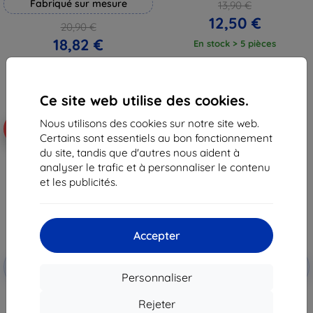
Fabriqué sur mesure
13,90 €
12,50 €
20,90 €
18,82 €
En stock > 5 pièces
En stock 4 pièces
Ce site web utilise des cookies.
Nous utilisons des cookies sur notre site web.
-10%
-10%
Certains sont essentiels au bon fonctionnement
du site, tandis que d'autres nous aident à
analyser le trafic et à personnaliser le contenu
et les publicités.
Accepter
Réduction
Réduction
-10%
-10%
avec
EXTRA10
avec
EXTRA10
Personnaliser
coupon
coupon
3MK Samsung Galaxy M21 -
3MK FlexibleGlass Samsung M21
Rejeter
protection d'objectif 3mk
verre hybride