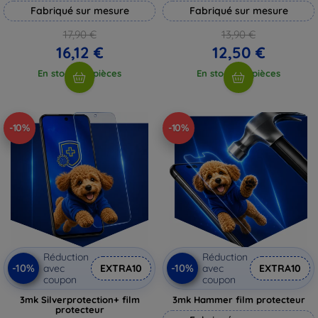
Fabriqué sur mesure
Fabriqué sur mesure
17,90 €
13,90 €
16,12 €
12,50 €
En stock > 5 pièces
En stock > 5 pièces
-10%
-10%
Réduction
Réduction
-10%
-10%
avec
EXTRA10
avec
EXTRA10
coupon
coupon
3mk Silverprotection+ film
3mk Hammer film protecteur
protecteur