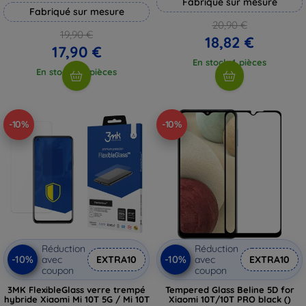
Fabriqué sur mesure
Fabriqué sur mesure
20,90 €
19,90 €
18,82 €
17,90 €
En stock 4 pièces
En stock > 5 pièces
-10%
-10%
Réduction
Réduction
-10%
-10%
avec
EXTRA10
avec
EXTRA10
coupon
coupon
3MK FlexibleGlass verre trempé
Tempered Glass Beline 5D for
hybride Xiaomi Mi 10T 5G / Mi 10T
Xiaomi 10T/10T PRO black ()