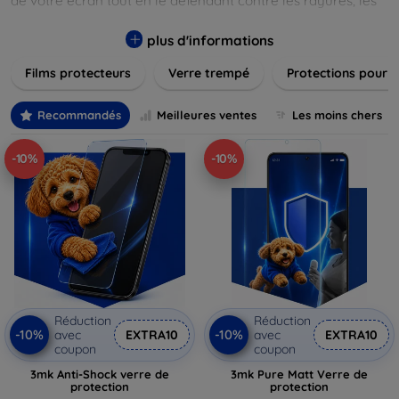
de votre écran tout en le défendant contre les rayures, les
chocs et les traces de doigts. Chaque produit est conçu pour
s'adapter parfaitement à votre appareil, garantissant une
plus d'informations
installation facile et une performance maximale sans
Films protecteurs
Verre trempé
Protections pour 
compromis sur la sensibilité tactile. Explorez notre gamme
pour trouver le protecteur qui répond le mieux à vos
besoins et assurez-vous que votre écran reste comme neuf,
Recommandés
Meilleures ventes
Les moins chers
longtemps.
-10%
-10%
Réduction
Réduction
-10%
-10%
avec
EXTRA10
avec
EXTRA10
coupon
coupon
3mk Anti-Shock verre de
3mk Pure Matt Verre de
protection
protection