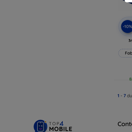
-10
3
Fab
E
1
-
7
du
Cont