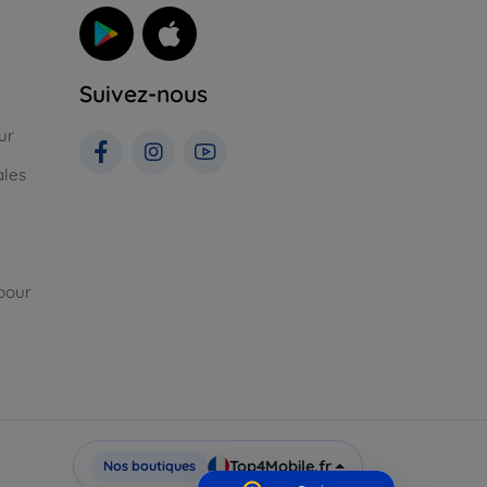
Suivez-nous
ur
ales
pour
Top4Mobile.fr
Nos boutiques