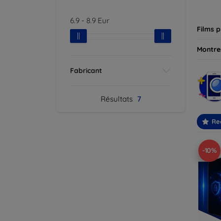
besoin
6.9
-
8.9
Eur
Films p
Montres
Fabricant
Résultats
7
Re
-10%