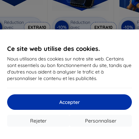
Réduction
Réduction
R
%
-10%
-10%
avec
EXTRA10
avec
EXTRA10
a
coupon
coupon
 Privacy verre de
3mk Anti-Shock verre de
3mk Pur
protection
protection
p
Ce site web utilise des cookies.
riqué sur mesure
Fabriqué sur mesure
Fabriq
Nous utilisons des cookies sur notre site web. Certains
sont essentiels au bon fonctionnement du site, tandis que
21,90 €
17,90 €
d'autres nous aident à analyser le trafic et à
19,72 €
16,12 €
1
personnaliser le contenu et les publicités.
n stock 3 pièces
En stock > 5 pièces
En st
-30%
-42%
Accepter
Rejeter
Personnaliser