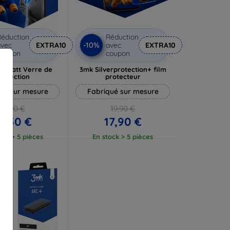
éduction
Réduction
-10%
vec
EXTRA10
avec
EXTRA10
coupon
coupon
e Matt Verre de
3mk Silverprotection+ film
rotection
protecteur
ué sur mesure
Fabriqué sur mesure
13,90 €
19,90 €
2,50 €
17,90 €
ock > 5 pièces
En stock > 5 pièces