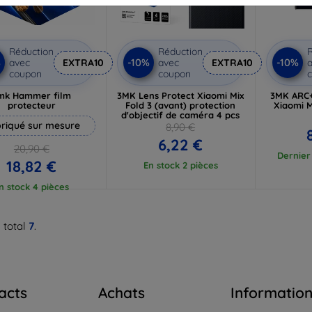
Réduction
Réduction
R
%
-10%
-10%
avec
EXTRA10
avec
EXTRA10
a
coupon
coupon
mk Hammer film
3MK Lens Protect Xiaomi Mix
3MK ARC+
protecteur
Fold 3 (avant) protection
Xiaomi M
d'objectif de caméra 4 pcs
riqué sur mesure
8,90 €
6,22 €
20,90 €
Dernier 
18,82 €
En stock 2 pièces
n stock 4 pièces
 total
7
.
acts
Achats
Informatio