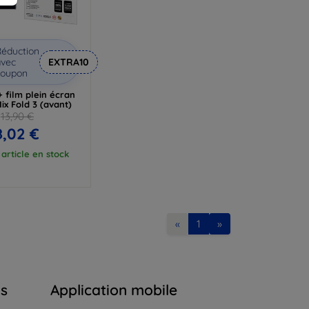
éduction
vec
EXTRA10
coupon
 film plein écran
ix Fold 3 (avant)
13,90 €
8,02 €
article en stock
«
1
»
ns
Application mobile