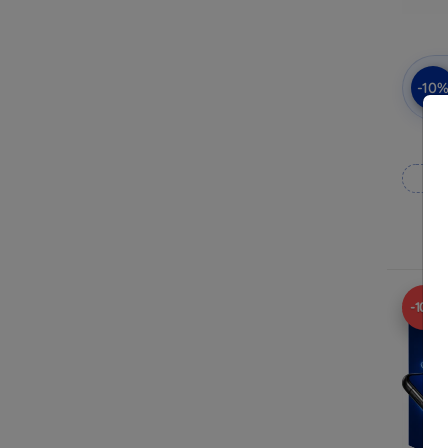
-10
3mk
Fab
E
-10%