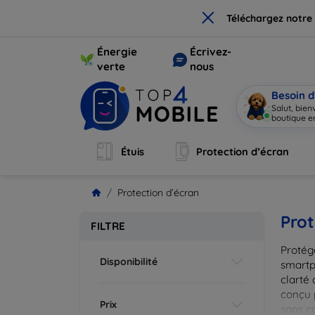
×
Téléchargez notre
Énergie
Écrivez-
verte
nous
Besoin d
Salut, bie
Étuis
Protection d’écran
Protection d’écran
Prot
FILTRE
Protég
Disponibilité
smartp
clarté 
conçu 
Prix
sans c