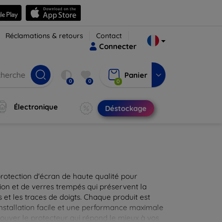
Réclamations & retours
Contact
Connecter
Panier
0
0
0
Électronique
Déstockage
protection d'écran de haute qualité pour
ion et de verres trempés qui préservent la
 et les traces de doigts. Chaque produit est
installation facile et une performance maximale
rouver le protecteur qui répond le mieux à vos