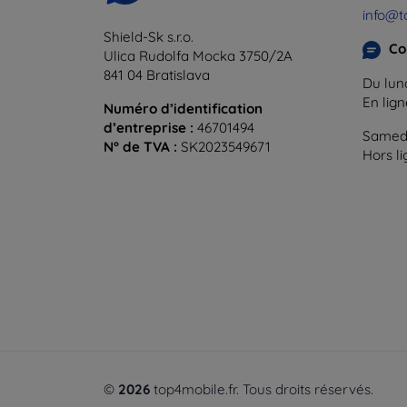
info@t
Shield-Sk s.r.o.
Co
Ulica Rudolfa Mocka 3750/2A
841 04 Bratislava
Du lund
En lig
Numéro d’identification
d’entreprise :
46701494
Samedi
N° de TVA :
SK2023549671
Hors l
©
2026
top4mobile.fr. Tous droits réservés.