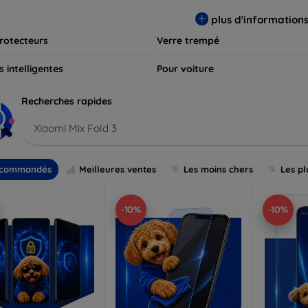
s et assurez-vous que votre écran reste comme neuf, longtemps
plus d'information
rotecteurs
Verre trempé
 intelligentes
Pour voiture
Recherches rapides
Xiaomi Mix Fold 3
commandés
Meilleures ventes
Les moins chers
Les pl
-10%
-10%