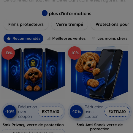
de votre écran tout en le défendant contre les rayures, les
chocs et les traces de doigts. Chaque produit est conçu pour
s'adapter parfaitement à votre appareil, garantissant une
plus d'informations
installation facile et une performance maximale sans
Films protecteurs
Verre trempé
Protections pour 
compromis sur la sensibilité tactile. Explorez notre gamme
pour trouver le protecteur qui répond le mieux à vos
besoins et assurez-vous que votre écran reste comme neuf,
Recommandés
Meilleures ventes
Les moins chers
longtemps.
-10%
-10%
Réduction
Réduction
-10%
-10%
avec
EXTRA10
avec
EXTRA10
coupon
coupon
3mk Privacy verre de protection
3mk Anti-Shock verre de
protection