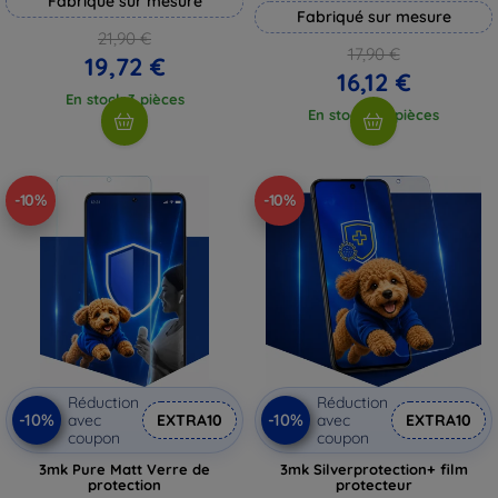
Fabriqué sur mesure
Fabriqué sur mesure
21,90 €
17,90 €
19,72 €
16,12 €
En stock 3 pièces
En stock > 5 pièces
-10%
-10%
Réduction
Réduction
-10%
-10%
avec
EXTRA10
avec
EXTRA10
coupon
coupon
3mk Pure Matt Verre de
3mk Silverprotection+ film
protection
protecteur