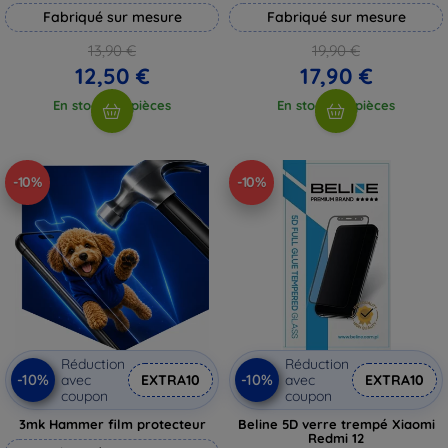
Fabriqué sur mesure
Fabriqué sur mesure
13,90 €
19,90 €
12,50 €
17,90 €
En stock > 5 pièces
En stock > 5 pièces
-10%
-10%
Réduction
Réduction
-10%
-10%
avec
EXTRA10
avec
EXTRA10
coupon
coupon
3mk Hammer film protecteur
Beline 5D verre trempé Xiaomi
Redmi 12