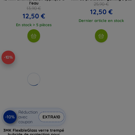
l'eau
25,90 €
13,90 €
12,50 €
12,50 €
Dernier article en stock
En stock > 5 pièces
-10%
Réduction
-10%
avec
EXTRA10
coupon
3MK FlexibleGlass verre trempé
hybride de protection pour