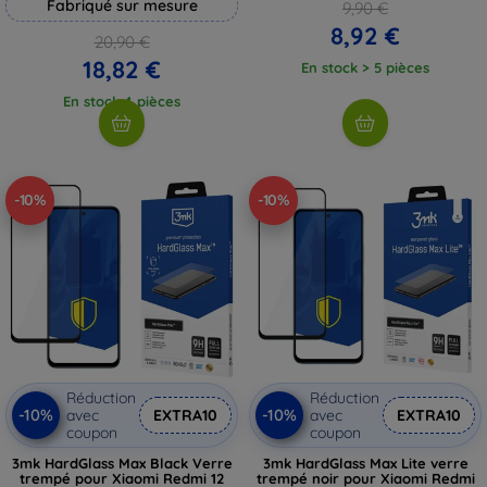
Fabriqué sur mesure
9,90 €
8,92 €
20,90 €
18,82 €
En stock > 5 pièces
En stock 4 pièces
-10%
-10%
Réduction
Réduction
-10%
-10%
avec
EXTRA10
avec
EXTRA10
coupon
coupon
3mk HardGlass Max Black Verre
3mk HardGlass Max Lite verre
trempé pour Xiaomi Redmi 12
trempé noir pour Xiaomi Redmi