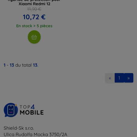
Xiaomi Redmi 12
11,90 €
10,72 €
En stock > 5 pièces
1
-
13
du total
13
.
«
1
»
Shield-Sk s.r.o.
Ulica Rudolfa Mocka 3750/2A