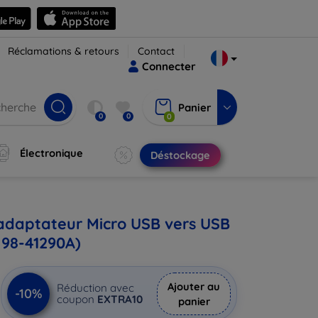
Réclamations & retours
Contact
Connecter
Panier
0
0
0
Électronique
Déstockage
daptateur Micro USB vers USB
98-41290A)
Ajouter au
Réduction avec
-10%
coupon
EXTRA10
panier