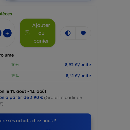
pièces
Ajouter
+
au
panier
volume
10%
8,92 €/unité
15%
8,41 €/unité
on le 11. août - 13. août
on à partir de
3,90 €
(Gratuit à partir de
€)
ire ses achats chez nous ?