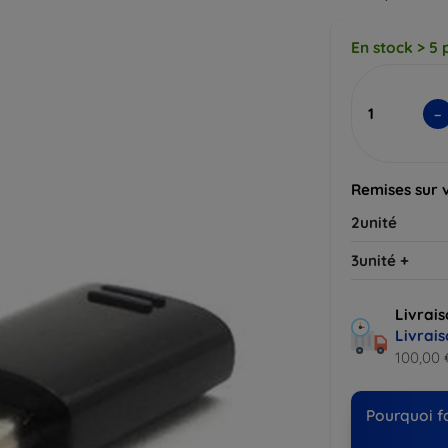
En stock > 5 
-
Remises sur 
2unité
3unité +
Livrais
Livrais
100,00 
Pourquoi fa