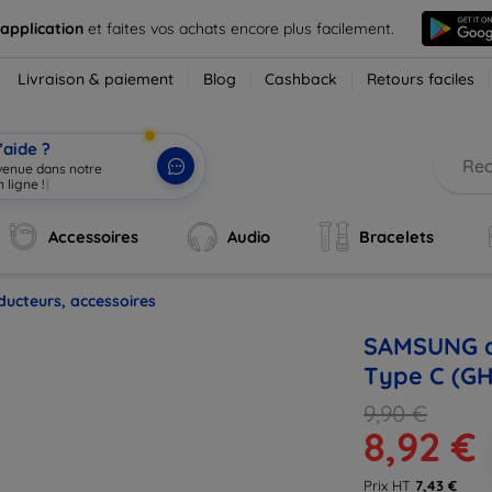
 application
et faites vos achats encore plus facilement.
Livraison & paiement
Blog
Cashback
Retours faciles
’aide ?
nvenue dans notre
 ligne !
|
Accessoires
Audio
Bracelets
ducteurs, accessoires
SAMSUNG a
Type C (GH
9,90 €
8,92 €
Prix HT
7,43 €