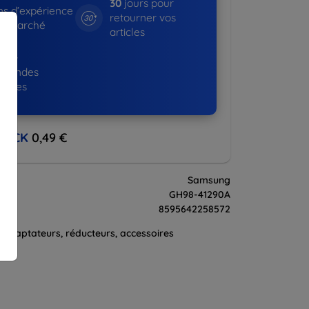
30
jours pour
s d’expérience
retourner vos
le marché
articles
365+
mandes
diées
BACK
0,49 €
Samsung
t
GH98-41290A
8595642258572
Adaptateurs, réducteurs, accessoires