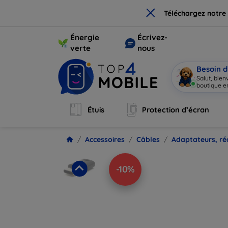
×
Téléchargez notre
Énergie
Écrivez-
verte
nous
Besoin d
Salut, bie
boutique en
Étuis
Protection d’écran
Accessoires
Câbles
Adaptateurs, ré
-10%