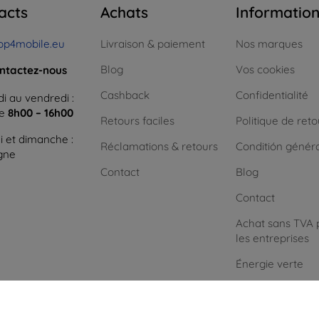
acts
Achats
Informatio
op4mobile.eu
Livraison & paiement
Nos marques
Blog
Vos cookies
ntactez-nous
Cashback
Confidentialité
i au vendredi :
ne
8h00 – 16h00
Retours faciles
Politique de reto
 et dimanche :
Réclamations & retours
Conditión génér
igne
Contact
Blog
Contact
Achat sans TVA 
les entreprises
Énergie verte