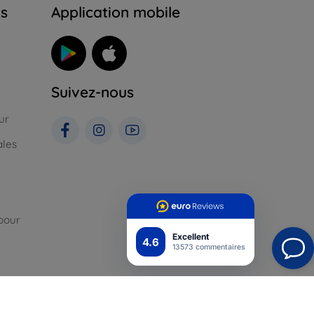
ns
Application mobile
Suivez-nous
ur
ales
pour
Excellent
4.6
13573 commentaires