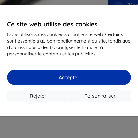
14
an
sur 
Ce site web utilise des cookies.
819
com
Nous utilisons des cookies sur notre site web. Certains
expé
sont essentiels au bon fonctionnement du site, tandis que
d'autres nous aident à analyser le trafic et à
personnaliser le contenu et les publicités.
CASH
Accepter
Fabricant
Numéro de produi
EAN
Rejeter
Personnaliser
Accessoires