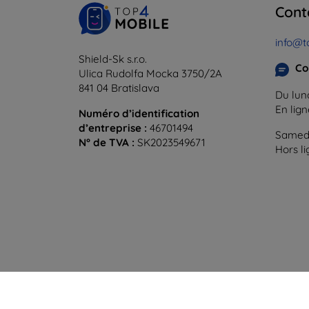
Cont
info@t
Shield-Sk s.r.o.
Co
Ulica Rudolfa Mocka 3750/2A
841 04 Bratislava
Du lund
En lig
Numéro d’identification
d’entreprise :
46701494
Samedi
N° de TVA :
SK2023549671
Hors l