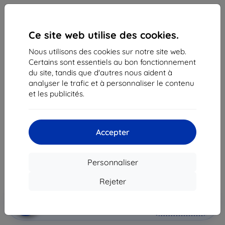
Ce site web utilise des cookies.
Nous utilisons des cookies sur notre site web.
Certains sont essentiels au bon fonctionnement
du site, tandis que d'autres nous aident à
analyser le trafic et à personnaliser le contenu
Battery Samsung EB-BN910BBEG Note 4 3220 mAh
et les publicités.
blister (EB-BN910BBEG)
Adapté pour:
Samsung Galaxy Note 4
Accepter
24,90 €
22,42 €
Personnaliser
Prix HT
18,68 €
Rejeter
Ajouter au
Réduction avec coupon
-10%
EXTRA10
panier