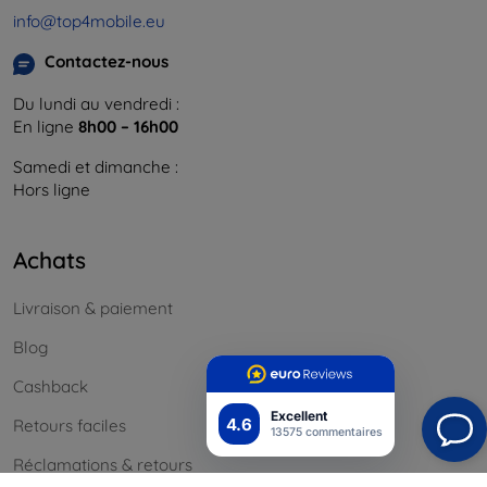
info@top4mobile.eu
Contactez-nous
Du lundi au vendredi :
En ligne
8h00 – 16h00
Samedi et dimanche :
Hors ligne
Achats
Livraison & paiement
Blog
Cashback
Excellent
4.6
Retours faciles
13575 commentaires
Réclamations & retours