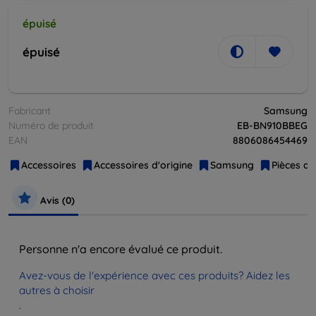
épuisé
épuisé
Fabricant
Samsung
Numéro de produit
EB-BN910BBEG
EAN
8806086454469
Accessoires
Accessoires d'origine
Samsung
Pièces d
Avis (0)
Personne n'a encore évalué ce produit.
Avez-vous de l'expérience avec ces produits? Aidez les
autres à choisir
.