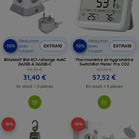
Réduction
Réduction
-10%
-10%
avec
EXTRA10
avec
EXTRA10
coupon
coupon
BlitzWolf BW-EC1 rallonge 4xAC
Thermomètre et hygromètre
2xUSB-A 2xUSB-C
SwitchBot Meter Pro CO2
34,90 €
63,90 €
31,40 €
57,52 €
En stock > 5 pièces
En stock > 5 pièces
-10%
-10%