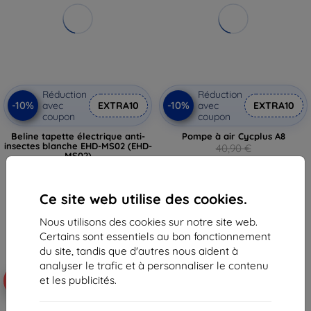
Réduction
Réduction
-10%
-10%
avec
EXTRA10
avec
EXTRA10
coupon
coupon
Beline tapette électrique anti-
Pompe à air Cycplus A8
insectes blanche EHD-MS02 (EHD-
40,90 €
MS02)
36,80 €
24,90 €
22,42 €
En stock > 5 pièces
Ce site web utilise des cookies.
En stock > 5 pièces
Nous utilisons des cookies sur notre site web.
Certains sont essentiels au bon fonctionnement
du site, tandis que d'autres nous aident à
analyser le trafic et à personnaliser le contenu
et les publicités.
-10%
-10%