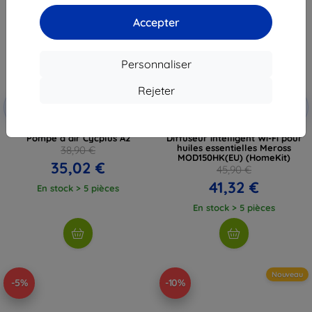
Accepter
Personnaliser
Rejeter
Réduction
Réduction
-10%
-10%
avec
EXTRA10
avec
EXTRA10
coupon
coupon
Pompe à air Cycplus A2
Diffuseur intelligent Wi-Fi pour
huiles essentielles Meross
38,90 €
MOD150HK(EU) (HomeKit)
35,02 €
45,90 €
41,32 €
En stock > 5 pièces
En stock > 5 pièces
Nouveau
-5%
-10%