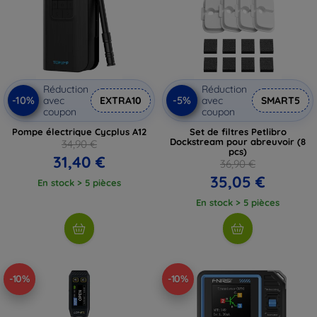
Réduction
Réduction
-10%
-5%
avec
EXTRA10
avec
SMART5
coupon
coupon
Pompe électrique Cycplus A12
Set de filtres Petlibro
Dockstream pour abreuvoir (8
34,90 €
pcs)
31,40 €
36,90 €
35,05 €
En stock > 5 pièces
En stock > 5 pièces
-10%
-10%