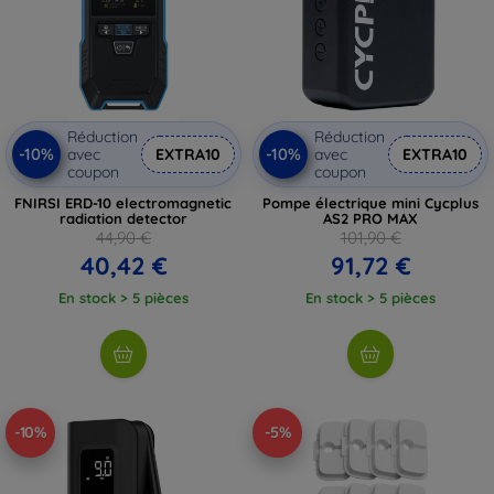
Réduction
Réduction
-10%
-10%
avec
EXTRA10
avec
EXTRA10
coupon
coupon
FNIRSI ERD-10 electromagnetic
Pompe électrique mini Cycplus
radiation detector
AS2 PRO MAX
44,90 €
101,90 €
40,42 €
91,72 €
En stock > 5 pièces
En stock > 5 pièces
-10%
-5%