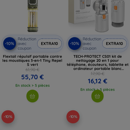
Réduction
Réduction
-10%
-10%
avec
EXTRA10
avec
EXTRA10
coupon
coupon
Flextail répulsif portable contre
TECH-PROTECT CS01 kit de
les moustiques 3-en-1 Tiny Repel
nettoyage 20 en 1 pour
S vert
téléphone, écouteurs, tablette et
ordinateur portable blanc
61,90 €
(5906302360758)
17,90 €
55,70 €
16,12 €
En stock > 5 pièces
En stock > 5 pièces
-10%
-10%