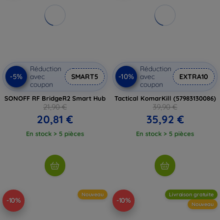
Réduction
Réduction
-5%
-10%
avec
SMART5
avec
EXTRA10
coupon
coupon
SONOFF RF BridgeR2 Smart Hub
Tactical KomarKill (57983130086)
21,90 €
39,90 €
20,81 €
35,92 €
En stock > 5 pièces
En stock > 5 pièces
Nouveau
Livraison gratuite
-10%
-10%
Nouveau