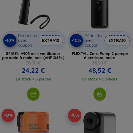
Réduction
Réduction
-10%
-10%
avec
EXTRA10
avec
EXTRA10
coupon
coupon
SPIGEN A905 mini ventilateur
FLEXTAIL Zero Pump 2 pompe
portable à main, noir (AHP10454)
électrique, noire
26,90 €
53,90 €
24,22 €
48,52 €
En stock > 5 pièces
En stock > 5 pièces
-10%
-10%