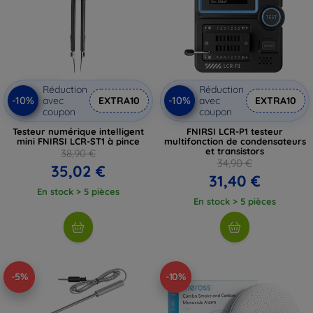
Réduction
Réduction
-10%
-10%
avec
EXTRA10
avec
EXTRA10
coupon
coupon
Testeur numérique intelligent
FNIRSI LCR-P1 testeur
mini FNIRSI LCR-ST1 à pince
multifonction de condensateurs
et transistors
38,90 €
34,90 €
35,02 €
31,40 €
En stock > 5 pièces
En stock > 5 pièces
-5%
-10%