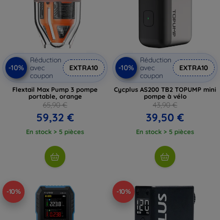
Réduction
Réduction
-10%
-10%
avec
EXTRA10
avec
EXTRA10
coupon
coupon
Flextail Max Pump 3 pompe
Cycplus AS200 TB2 TOPUMP mini
portable, orange
pompe à vélo
65,90 €
43,90 €
59,32 €
39,50 €
En stock > 5 pièces
En stock > 5 pièces
-10%
-10%