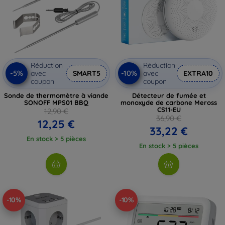
Réduction
Réduction
-5%
-10%
avec
SMART5
avec
EXTRA10
coupon
coupon
Sonde de thermomètre à viande
Détecteur de fumée et
SONOFF MPS01 BBQ
monoxyde de carbone Meross
CS11-EU
12,90 €
36,90 €
12,25 €
33,22 €
En stock > 5 pièces
En stock > 5 pièces
-10%
-10%