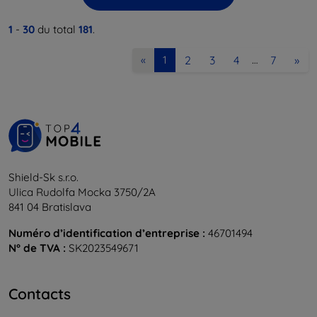
1
-
30
du total
181
.
2
3
4
7
»
«
1
…
Shield-Sk s.r.o.
Ulica Rudolfa Mocka 3750/2A
841 04 Bratislava
Numéro d’identification d’entreprise :
46701494
N° de TVA :
SK2023549671
Contacts