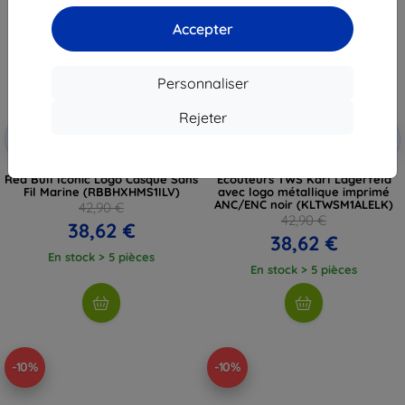
Accepter
Personnaliser
Rejeter
Réduction
Réduction
-10%
-10%
avec
EXTRA10
avec
EXTRA10
coupon
coupon
Red Bull Iconic Logo Casque Sans
Écouteurs TWS Karl Lagerfeld
Fil Marine (RBBHXHMS1ILV)
avec logo métallique imprimé
ANC/ENC noir (KLTWSM1ALELK)
42,90 €
42,90 €
38,62 €
38,62 €
En stock > 5 pièces
En stock > 5 pièces
-10%
-10%