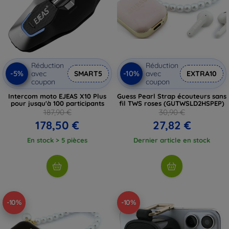
Réduction
Réduction
-5%
-10%
avec
SMART5
avec
EXTRA10
coupon
coupon
Intercom moto EJEAS X10 Plus
Guess Pearl Strap écouteurs sans
pour jusqu'à 100 participants
fil TWS roses (GUTWSLD2HSPEP)
187,90 €
30,90 €
178,50 €
27,82 €
En stock > 5 pièces
Dernier article en stock
-10%
-10%