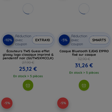
Réduction
Réduction
-10%
-5%
avec
EXTRA10
avec
SMART5
coupon
coupon
Écouteurs TWS Guess effet
Casque Bluetooth EJEAS E1PRO
glossy logo classique imprimé &
fixé sur casque
pendentif noir (GUTWSXMCCLK)
32,90 €
27,90 €
31,26 €
25,12 €
En stock > 5 pièces
En stock > 5 pièces
-5%
-5%