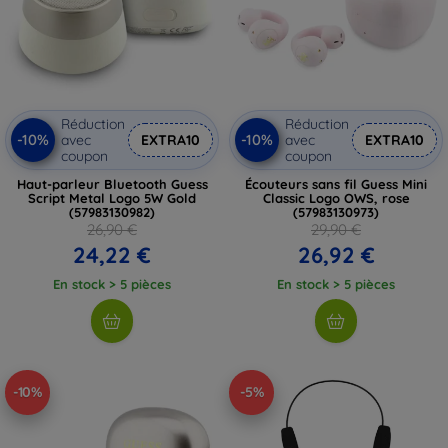
Réduction
Réduction
-10%
-10%
avec
EXTRA10
avec
EXTRA10
coupon
coupon
Haut-parleur Bluetooth Guess
Écouteurs sans fil Guess Mini
Script Metal Logo 5W Gold
Classic Logo OWS, rose
(57983130982)
(57983130973)
26,90 €
29,90 €
24,22 €
26,92 €
En stock > 5 pièces
En stock > 5 pièces
-10%
-5%