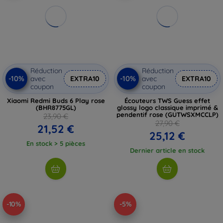
Réduction
Réduction
-10%
-10%
avec
EXTRA10
avec
EXTRA10
coupon
coupon
Xiaomi Redmi Buds 6 Play rose
Écouteurs TWS Guess effet
(BHR8775GL)
glossy logo classique imprimé &
pendentif rose (GUTWSXMCCLP)
23,90 €
27,90 €
21,52 €
25,12 €
En stock > 5 pièces
Dernier article en stock
-10%
-5%