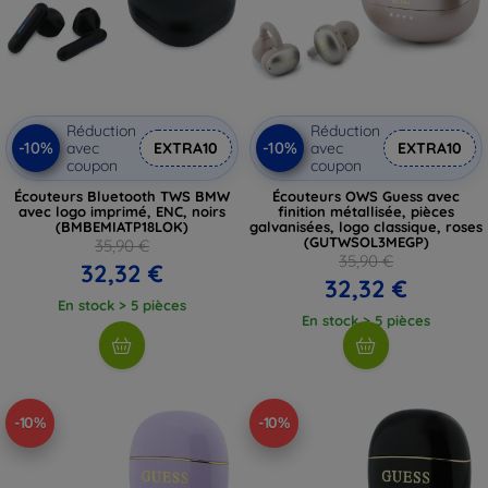
Réduction
Réduction
-10%
-10%
avec
EXTRA10
avec
EXTRA10
coupon
coupon
Écouteurs Bluetooth TWS BMW
Écouteurs OWS Guess avec
avec logo imprimé, ENC, noirs
finition métallisée, pièces
(BMBEMIATP18LOK)
galvanisées, logo classique, roses
(GUTWSOL3MEGP)
35,90 €
35,90 €
32,32 €
32,32 €
En stock > 5 pièces
En stock > 5 pièces
-10%
-10%