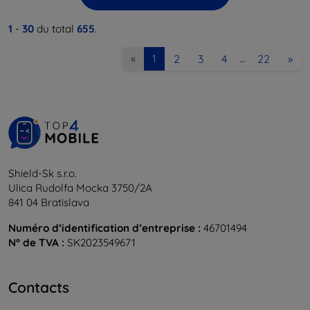
1
-
30
du total
655
.
2
3
4
22
»
«
1
…
Shield-Sk s.r.o.
Ulica Rudolfa Mocka 3750/2A
841 04 Bratislava
Numéro d’identification d’entreprise :
46701494
N° de TVA :
SK2023549671
Contacts