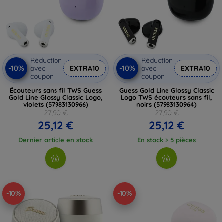
Réduction
Réduction
-10%
-10%
avec
EXTRA10
avec
EXTRA10
coupon
coupon
Écouteurs sans fil TWS Guess
Guess Gold Line Glossy Classic
Gold Line Glossy Classic Logo,
Logo TWS écouteurs sans fil,
violets (57983130966)
noirs (57983130964)
27,90 €
27,90 €
25,12 €
25,12 €
Dernier article en stock
En stock > 5 pièces
-10%
-10%