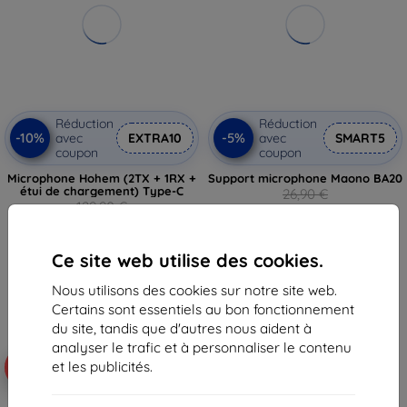
Réduction
Réduction
-10%
-5%
avec
EXTRA10
avec
SMART5
coupon
coupon
Microphone Hohem (2TX + 1RX +
Support microphone Maono BA20
étui de chargement) Type-C
26,90 €
129,90 €
25,56 €
116,92 €
En stock > 5 pièces
Ce site web utilise des cookies.
En stock > 5 pièces
Nous utilisons des cookies sur notre site web.
Certains sont essentiels au bon fonctionnement
du site, tandis que d'autres nous aident à
analyser le trafic et à personnaliser le contenu
et les publicités.
-10%
-10%