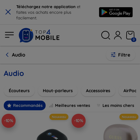
×
Téléchargez notre application
et
faites vos achats encore plus
facilement.
0
Audio
Filtre
Audio
Écouteurs
Haut-parleurs
Accessoires
AirPods 
Recommandés
Meilleures ventes
Les moins chers
Nouveau
Nouveau
-10%
-10%