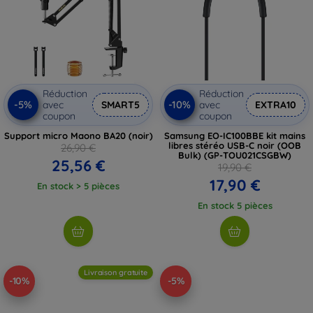
Réduction
Réduction
-5%
-10%
avec
SMART5
avec
EXTRA10
coupon
coupon
Support micro Maono BA20 (noir)
Samsung EO-IC100BBE kit mains
libres stéréo USB-C noir (OOB
26,90 €
Bulk) (GP-TOU021CSGBW)
25,56 €
19,90 €
17,90 €
En stock > 5 pièces
En stock 5 pièces
Livraison gratuite
-10%
-5%