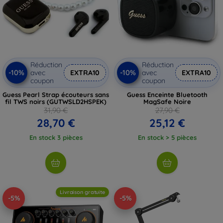
Réduction
Réduction
-10%
-10%
avec
EXTRA10
avec
EXTRA10
coupon
coupon
Guess Pearl Strap écouteurs sans
Guess Enceinte Bluetooth
fil TWS noirs (GUTWSLD2HSPEK)
MagSafe Noire
31,90 €
27,90 €
28,70 €
25,12 €
En stock 3 pièces
En stock > 5 pièces
Livraison gratuite
-5%
-5%