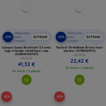
Réduction
Réduction
-10%
-10%
avec
EXTRA10
avec
EXTRA10
coupon
coupon
Casque Guess Bluetooth 5.3 avec
Tactical StrikeBase Bravo haut-
logo triangle métallique rose
parleur (57983121977)
(GUBHK1SATSP)
24,90 €
45,90 €
22,42 €
41,32 €
En stock > 5 pièces
En stock > 5 pièces
-10%
-10%