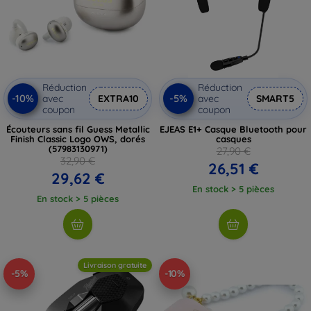
Réduction
Réduction
-10%
-5%
avec
EXTRA10
avec
SMART5
coupon
coupon
Écouteurs sans fil Guess Metallic
EJEAS E1+ Casque Bluetooth pour
Finish Classic Logo OWS, dorés
casques
(57983130971)
27,90 €
32,90 €
26,51 €
29,62 €
En stock > 5 pièces
En stock > 5 pièces
Livraison gratuite
-5%
-10%