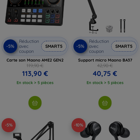
Réduction
Réduction
-5%
-5%
avec
SMART5
avec
SMART5
coupon
coupon
Carte son Maono AME2 GEN2
Support micro Maono BA37
119,90 €
42,90 €
113,90 €
40,75 €
En stock > 5 pièces
En stock > 5 pièces
-5%
-10%