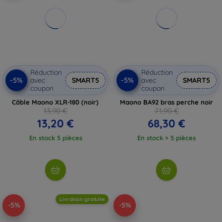
Réduction
Réduction
-5%
-5%
avec
SMART5
avec
SMART5
coupon
coupon
Câble Maono XLR-180 (noir)
Maono BA92 bras perche noir
13,90 €
71,90 €
13,20 €
68,30 €
En stock 5 pièces
En stock > 5 pièces
Livraison gratuite
-5%
-5%