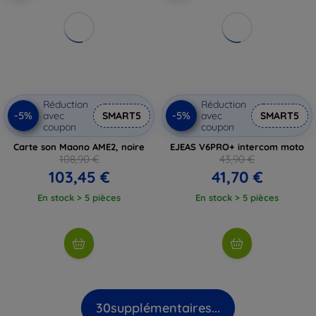
Réduction
Réduction
-5%
-5%
avec
SMART5
avec
SMART5
coupon
coupon
Carte son Maono AME2, noire
EJEAS V6PRO+ intercom moto
108,90 €
43,90 €
103,45 €
41,70 €
En stock > 5 pièces
En stock > 5 pièces
30
supplémentaires...