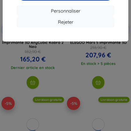
Personnaliser
Rejeter
Réduction
Réduction
-5%
-5%
avec
EXTRA3D
avec
EXTRA3D
coupon
coupon
Imprimante 3D AnyCubic Kobra 2
ELEGOO Mars 5 imprimante 3D
Neo
218,90 €
182,90 €
207,96 €
165,20 €
En stock > 5 pièces
Dernier article en stock
Livraison gratuite
Livraison gratuite
-5%
-5%