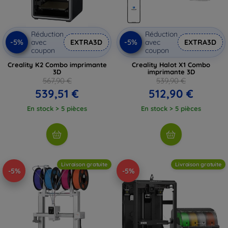
Réduction
Réduction
-5%
-5%
avec
EXTRA3D
avec
EXTRA3D
coupon
coupon
Creality K2 Combo imprimante
Creality Halot X1 Combo
3D
imprimante 3D
567,90 €
539,90 €
539,51 €
512,90 €
En stock > 5 pièces
En stock > 5 pièces
Livraison gratuite
Livraison gratuite
-5%
-5%