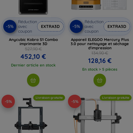
Réduction
Réduction
-5%
-5%
avec
EXTRA3D
avec
EXTRA3D
coupon
coupon
Anycubic Kobra S1 Combo
Appareil ELEGOO Mercury Plus
imprimante 3D
3.0 pour nettoyage et séchage
d'impression
527,90 €
134,90 €
452,10 €
128,16 €
Dernier article en stock
En stock > 5 pièces
Livraison gratuite
Livraison gratuite
-5%
-5%