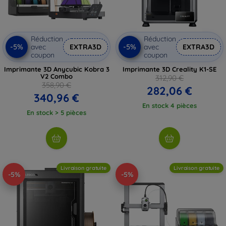
Réduction
Réduction
-5%
-5%
avec
EXTRA3D
avec
EXTRA3D
coupon
coupon
Imprimante 3D Anycubic Kobra 3
Imprimante 3D Creality K1-SE
V2 Combo
312,90 €
358,90 €
282,06 €
340,96 €
En stock 4 pièces
En stock > 5 pièces
Livraison gratuite
Livraison gratuite
-5%
-5%