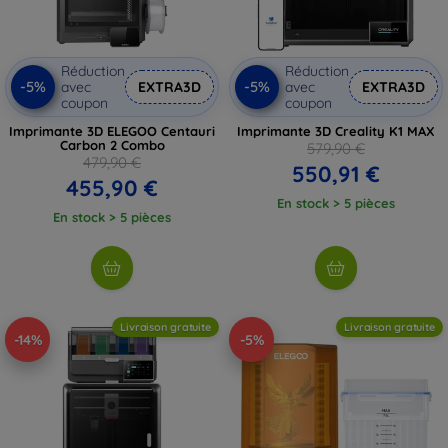
Réduction
Réduction
-5%
-5%
avec
EXTRA3D
avec
EXTRA3D
coupon
coupon
Imprimante 3D ELEGOO Centauri
Imprimante 3D Creality K1 MAX
Carbon 2 Combo
579,90 €
479,90 €
550,91 €
455,90 €
En stock > 5 pièces
En stock > 5 pièces
Livraison gratuite
Livraison gratuite
-14%
-5%