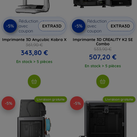
Réduction
Réduction
-5%
-5%
avec
EXTRA3D
avec
EXTRA3D
coupon
coupon
Imprimante 3D Anycubic Kobra X
Imprimante 3D CREALITY K2 SE
Combo
361,90 €
533,90 €
343,80 €
507,20 €
En stock > 5 pièces
En stock > 5 pièces
Livraison gratuite
Livraison gratuite
-5%
-5%