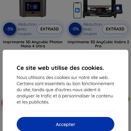
Réduction
Réduction
-5%
-5%
avec
EXTRA3D
avec
EXTRA3D
coupon
coupon
Imprimante 3D Anycubic Photon
Imprimante 3D AnyCubic Kobra 2
Mono 4 Ultra
Pro
286,90 €
242,90 €
272,56 €
230,76 €
Ce site web utilise des cookies.
En stock > 5 pièces
En stock > 5 pièces
Nous utilisons des cookies sur notre site web.
Certains sont essentiels au bon fonctionnement
du site, tandis que d'autres nous aident à
analyser le trafic et à personnaliser le contenu
Livraison gratuite
Livraison gratuite
et les publicités.
-10%
-5%
Accepter