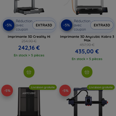
Réduction
Réduction
-5%
-5%
avec
EXTRA3D
avec
EXTRA3D
coupon
coupon
Imprimante 3D Creality Hi
Imprimante 3D Anycubic Kobra 3
Max
254,90 €
457,90 €
242,16 €
435,00 €
En stock > 5 pièces
En stock > 5 pièces
Livraison gratuite
Livraison gratuite
-5%
-5%