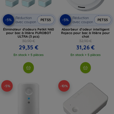
Réduction
Réduction
-5%
-5%
PETS5
PETS5
avec coupon
avec coupon
Éliminateur d'odeurs Petkit N60
Absorbeur d’odeur intelligent
pour bac à litière PUROBOT
Rojeco pour bac à litière pour
ULTRA (3 pcs)
chat
30,90 €
32,90 €
29,35 €
31,26 €
En stock > 5 pièces
En stock > 5 pièces
-5%
-10%