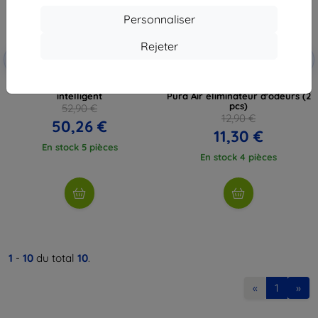
Personnaliser
Rejeter
Réduction
Réduction
-5%
-5%
PETS5
PETS5
avec coupon
avec coupon
Petkit absorbeur d’odeur
Filtre de rechange pour PetKit
intelligent
Pura Air éliminateur d'odeurs (2
pcs)
52,90 €
12,90 €
50,26 €
11,30 €
En stock 5 pièces
En stock 4 pièces
1
-
10
du total
10
.
«
1
»