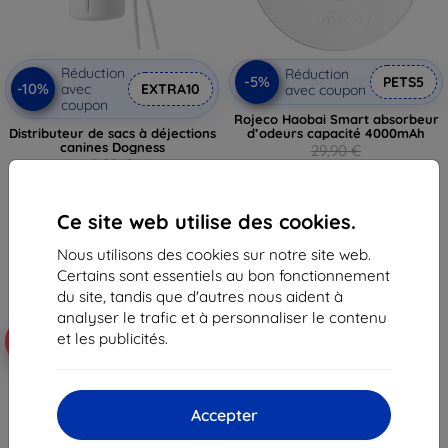
Réduction
Réduction
-5%
PETS5
-10%
avec
EXTRA10
avec coupon
coupon
Rojeco Haobai Smart absorbeur
Distributeur de sacs à déjections
d’odeurs capacité 4000mAh
canines Dogness
29,90 €
8,90 €
28,40 €
8,02 €
En stock > 5 pièces
Ce site web utilise des cookies.
En stock 3 pièces
Nous utilisons des cookies sur notre site web.
Certains sont essentiels au bon fonctionnement
du site, tandis que d'autres nous aident à
analyser le trafic et à personnaliser le contenu
et les publicités.
-5%
-12%
Accepter