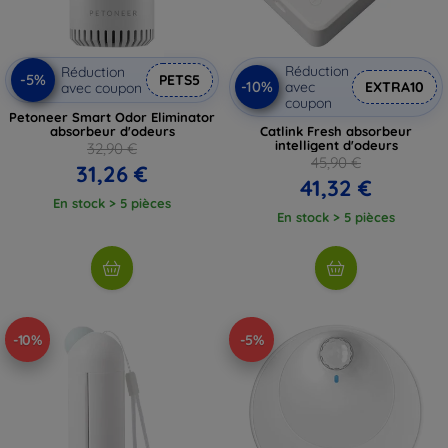
Réduction
Réduction
-5%
PETS5
-10%
avec
EXTRA10
avec coupon
coupon
Petoneer Smart Odor Eliminator
absorbeur d'odeurs
Catlink Fresh absorbeur
intelligent d'odeurs
32,90 €
45,90 €
31,26 €
41,32 €
En stock > 5 pièces
En stock > 5 pièces
-10%
-5%