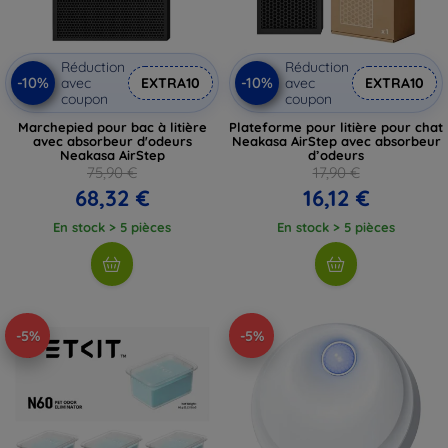
Réduction
Réduction
-10%
-10%
avec
EXTRA10
avec
EXTRA10
coupon
coupon
Marchepied pour bac à litière
Plateforme pour litière pour chat
avec absorbeur d'odeurs
Neakasa AirStep avec absorbeur
Neakasa AirStep
d’odeurs
75,90 €
17,90 €
68,32 €
16,12 €
En stock > 5 pièces
En stock > 5 pièces
-5%
-5%