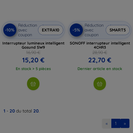
Réduction
Réduction
-10%
-5%
avec
EXTRA10
avec
SMART5
coupon
coupon
Interrupteur lumineux intelligent
SONOFF interrupteur intelligent
Gosund SW9
4CHR3
16,90 €
28,90 €
15,20 €
22,70 €
En stock > 5 pièces
Dernier article en stock
1
-
20
du total
20
.
«
1
»