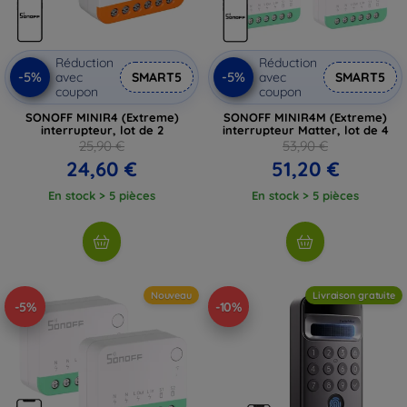
Réduction
Réduction
-5%
-5%
avec
SMART5
avec
SMART5
coupon
coupon
SONOFF MINIR4 (Extreme)
SONOFF MINIR4M (Extreme)
interrupteur, lot de 2
interrupteur Matter, lot de 4
25,90 €
53,90 €
24,60 €
51,20 €
En stock > 5 pièces
En stock > 5 pièces
Nouveau
Livraison gratuite
-5%
-10%