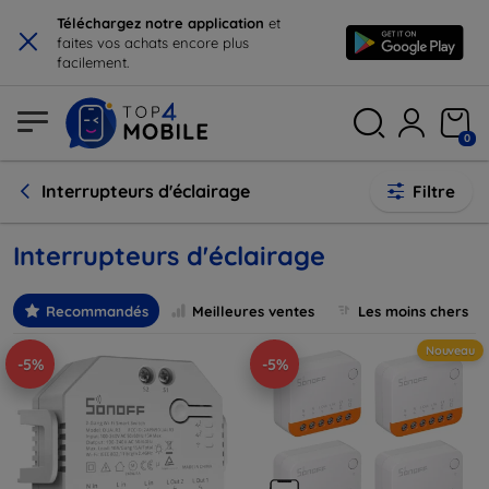
×
Téléchargez notre application
et
faites vos achats encore plus
facilement.
0
Interrupteurs d'éclairage
Filtre
Interrupteurs d'éclairage
Recommandés
Meilleures ventes
Les moins chers
Nouveau
-5%
-5%