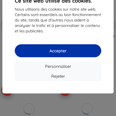
Ce site web utilise des cookies.
Nous utilisons des cookies sur notre site web.
Certains sont essentiels au bon fonctionnement
du site, tandis que d'autres nous aident à
Réduction
Réduction
-5%
-5%
avec
SMART5
avec
SMART5
analyser le trafic et à personnaliser le contenu
coupon
coupon
et les publicités.
Sonoff interrupteur sans fil
Sonoff interrupteur mural Smart
Zigbee intelligent SNZB-01P
Scene NSPanel (blanc)
(rond)
63,90 €
15,90 €
60,71 €
Accepter
15,11 €
En stock > 5 pièces
En stock > 5 pièces
Personnaliser
Rejeter
-5%
-5%