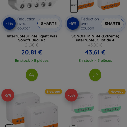
Réduction
Réduction
-5%
-5%
avec
SMART5
avec
SMART5
coupon
coupon
Interrupteur intelligent WiFi
SONOFF MINIR4 (Extreme)
Sonoff Dual R3
interrupteur, lot de 4
21,90 €
45,90 €
20,81 €
43,61 €
En stock > 5 pièces
En stock > 5 pièces
Nouveau
Nouveau
-5%
-5%