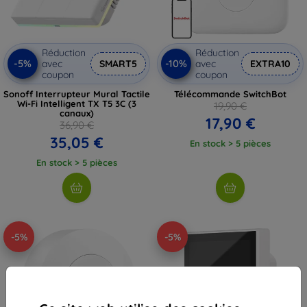
Réduction
Réduction
-5%
-10%
avec
SMART5
avec
EXTRA10
coupon
coupon
Sonoff Interrupteur Mural Tactile
Télécommande SwitchBot
Wi-Fi Intelligent TX T5 3C (3
19,90 €
canaux)
17,90 €
36,90 €
35,05 €
En stock > 5 pièces
En stock > 5 pièces
-5%
-5%