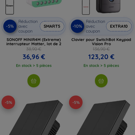
Réduction
Réduction
-5%
-10%
avec
SMART5
avec
EXTRA10
coupon
coupon
SONOFF MINIR4M (Extreme)
Clavier pour SwitchBot Keypad
interrupteur Matter, lot de 2
Vision Pro
38,90 €
136,90 €
36,96 €
123,20 €
En stock > 5 pièces
En stock > 5 pièces
-5%
-5%