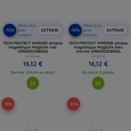
Réduction
Réduction
-10%
-10%
avec
EXTRA10
avec
EXTRA10
coupon
coupon
TECH-PROTECT MMR500 anneau
TECH-PROTECT MMR500 anneau
magnétique MagSafe noir
magnétique MagSafe bleu
(5906302368655)
marine (5906302318506)
17,90 €
17,90 €
16,12 €
16,12 €
Dernier article en stock
En stock 2 pièces
-10%
-25%