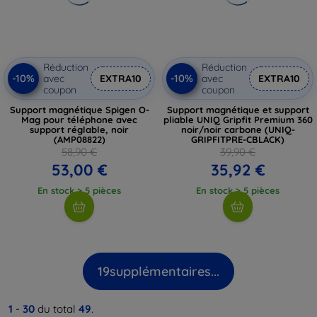
Réduction
Réduction
-10%
-10%
avec
EXTRA10
avec
EXTRA10
coupon
coupon
Support magnétique Spigen O-
Support magnétique et support
Mag pour téléphone avec
pliable UNIQ Gripfit Premium 360
support réglable, noir
noir/noir carbone (UNIQ-
(AMP08822)
GRIPFITPRE-CBLACK)
58,90 €
39,90 €
53,00 €
35,92 €
En stock > 5 pièces
En stock > 5 pièces
19
supplémentaires...
1
-
30
du total
49
.