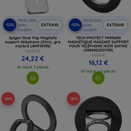
Réduction
Réduction
-10%
-10%
avec
EXTRA10
avec
EXTRA10
coupon
coupon
Spigen Dual Pop MagSafe
TECH-PROTECT MMR600
support téléphone (Slim), gris
MAGNÉTIQUE MAGSAFE SUPPORT
marbré (AMP10195)
POUR TÉLÉPHONE NOIR SATINÉ
(5906302331789)
26,90 €
17,90 €
24,22 €
16,12 €
En stock 3 pièces
En stock > 5 pièces
-10%
-10%