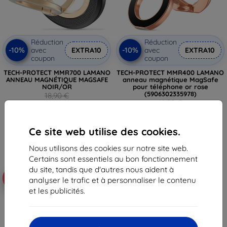
Réduction
Réduction
-10%
-10%
avec
EXTRA10
avec
EXTRA10
coupon
coupon
TECH-PROTECT MMR700 LAMANO
TECH-PROTECT MMR400 LAMANO
ANNEAU MAGNÉTIQUE MAGSAFE
anneau magnétique MagSafe
NOIR/OR
pour téléphone or rose
(5906302335978)
18,90 €
18,90 €
17,02 €
14,32 €
En stock > 5 pièces
Ce site web utilise des cookies.
Dernier article en stock
Nous utilisons des cookies sur notre site web.
Certains sont essentiels au bon fonctionnement
du site, tandis que d'autres nous aident à
-10%
-25%
analyser le trafic et à personnaliser le contenu
et les publicités.