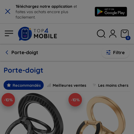
×
Téléchargez notre application
et
faites vos achats encore plus
facilement.
0
Porte-doigt
Filtre
Porte-doigt
Recommandés
Meilleures ventes
Les moins chers
-10%
-10%