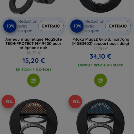
Réduction
Réduction
-10%
-10%
avec
EXTRA10
avec
EXTRA10
coupon
coupon
Anneau magnétique MagSafe
Pitaka MagEZ Grip 3, noir/gris
TECH-PROTECT MMR400 pour
(MGB2402) support pour doigt
téléphone noir
37,90 €
16,90 €
34,10 €
15,20 €
Dernier article en stock
En stock > 5 pièces
-10%
-10%