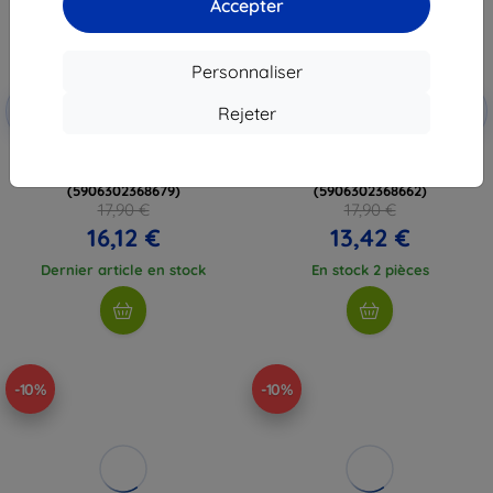
Accepter
Personnaliser
Réduction
Réduction
-10%
-10%
avec
EXTRA10
avec
EXTRA10
Rejeter
coupon
coupon
TECH-PROTECT MMR500 anneau
TECH-PROTECT MMR500 anneau
magnétique MagSafe blanc
magnétique MagSafe mauve
(5906302368679)
(5906302368662)
17,90 €
17,90 €
16,12 €
13,42 €
Dernier article en stock
En stock 2 pièces
-10%
-10%