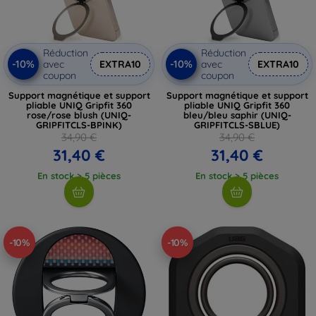
Réduction
Réduction
-10%
-10%
avec
EXTRA10
avec
EXTRA10
coupon
coupon
Support magnétique et support
Support magnétique et support
pliable UNIQ Gripfit 360
pliable UNIQ Gripfit 360
rose/rose blush (UNIQ-
bleu/bleu saphir (UNIQ-
GRIPFITCLS-BPINK)
GRIPFITCLS-SBLUE)
34,90 €
34,90 €
31,40 €
31,40 €
En stock > 5 pièces
En stock > 5 pièces
-10%
-10%