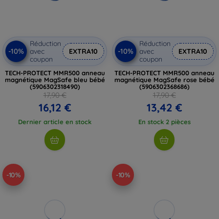
Réduction
Réduction
-10%
-10%
avec
EXTRA10
avec
EXTRA10
coupon
coupon
TECH-PROTECT MMR500 anneau
TECH-PROTECT MMR500 anneau
magnétique MagSafe bleu bébé
magnétique MagSafe rose bébé
(5906302318490)
(5906302368686)
17,90 €
17,90 €
16,12 €
13,42 €
Dernier article en stock
En stock 2 pièces
-10%
-10%