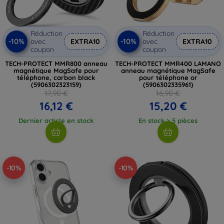
Réduction
Réduction
-10%
-10%
avec
EXTRA10
avec
EXTRA10
coupon
coupon
TECH-PROTECT MMR800 anneau
TECH-PROTECT MMR400 LAMANO
magnétique MagSafe pour
anneau magnétique MagSafe
téléphone, carbon black
pour téléphone or
(5906302323159)
(5906302335961)
17,90 €
16,90 €
16,12 €
15,20 €
Dernier article en stock
En stock > 5 pièces
-10%
-10%