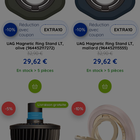
Réduction
Réduction
-10%
-10%
avec
EXTRA10
avec
EXTRA10
coupon
coupon
UAG Magnetic Ring Stand LT,
UAG Magnetic Ring Stand LT,
olive (964452117272)
mallard (964452115555)
32,90 €
32,90 €
29,62 €
29,62 €
En stock > 5 pièces
En stock > 5 pièces
Livraison gratuite
-5%
-10%