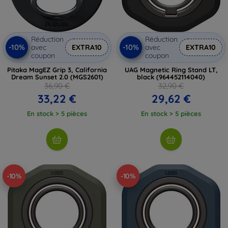
Réduction
Réduction
-10%
-10%
avec
EXTRA10
avec
EXTRA10
coupon
coupon
Pitaka MagEZ Grip 3, California
UAG Magnetic Ring Stand LT,
Dream Sunset 2.0 (MGS2601)
black (964452114040)
36,90 €
32,90 €
33,22 €
29,62 €
En stock > 5 pièces
En stock > 5 pièces
-10%
-10%