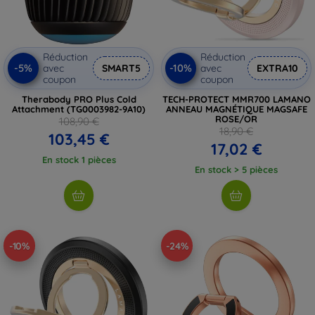
Réduction
Réduction
-5%
-10%
avec
SMART5
avec
EXTRA10
coupon
coupon
Therabody PRO Plus Cold
TECH-PROTECT MMR700 LAMANO
Attachment (TG0003982-9A10)
ANNEAU MAGNÉTIQUE MAGSAFE
ROSE/OR
108,90 €
18,90 €
103,45 €
17,02 €
En stock 1 pièces
En stock > 5 pièces
-10%
-24%