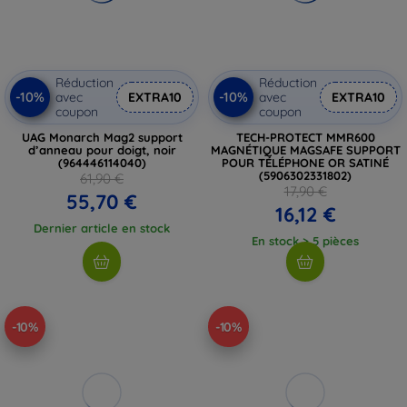
Réduction
Réduction
-10%
-10%
avec
EXTRA10
avec
EXTRA10
coupon
coupon
UAG Monarch Mag2 support
TECH-PROTECT MMR600
d’anneau pour doigt, noir
MAGNÉTIQUE MAGSAFE SUPPORT
(964446114040)
POUR TÉLÉPHONE OR SATINÉ
(5906302331802)
61,90 €
17,90 €
55,70 €
16,12 €
Dernier article en stock
En stock > 5 pièces
-10%
-10%