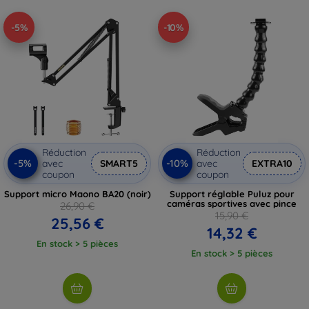
-5%
-10%
Réduction
Réduction
-5%
-10%
avec
SMART5
avec
EXTRA10
coupon
coupon
Support micro Maono BA20 (noir)
Support réglable Puluz pour
caméras sportives avec pince
26,90 €
15,90 €
25,56 €
14,32 €
En stock > 5 pièces
En stock > 5 pièces