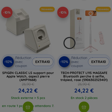
Nouveau
Nouveau
-10%
-10%
Réduction
Réduction
-10%
-10%
avec
EXTRA10
avec
EXTRA10
coupon
coupon
SPIGEN CLASSIC LS support pour
TECH-PROTECT L11S MAGSAFE
Apple Watch, aspect pierre
Bluetooth perche à selfie,
(AMP11668)
trépied, rose (5906302323401)
26,90 €
26,90 €
24,22 €
24,22 €
Stock externe > 5 pcs
En stock 2 pièces
en route 1 pcs, nous attendons 7.
8. 2026