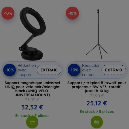
-10%
-10%
Réduction
Réduction
-10%
-10%
avec
EXTRA10
avec
EXTRA10
coupon
coupon
Support magnétique universel
Support / trépied Blitzwolf pour
UNIQ pour vélo noir/midnight
projecteur BW-VF3, rotatif,
black (UNIQ-VELO-
jusqu’à 10 kg
UNIVERSALMOUNT)
27,90 €
35,90 €
25,12 €
32,32 €
En stock > 5 pièces
En stock > 5 pièces