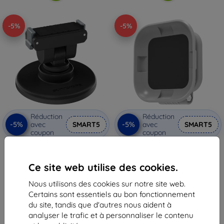
-5%
-5%
Réduction
Réduction
-5%
-5%
avec
SMART5
avec
SMART5
coupon
coupon
Support magnétique Sunnylife
Support magnétique
pour Osmo Nano / Action 6
vertical/horizontal Sunnylife
pour Insta360 GO Ultra
24,90 €
Ce site web utilise des cookies.
20,90 €
23,65 €
19,86 €
Nous utilisons des cookies sur notre site web.
En stock > 5 pièces
Certains sont essentiels au bon fonctionnement
En stock > 5 pièces
du site, tandis que d'autres nous aident à
analyser le trafic et à personnaliser le contenu