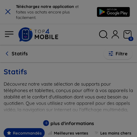
×
Téléchargez notre application
et
faites vos achats encore plus
facilement.
0
Statifs
Filtre
Statifs
Découvrez notre vaste sélection de supports pour
téléphones et tablettes, conçus pour offrir à vos appareils la
stabilité et le confort d'utilisation dont vous avez besoin au
quotidien. Que vous utilisiez votre appareil pour des appels
vidéo, la navigation sur Internet ou l'affichage multimédia,
notre gamme de supports répond à toutes vos exigences.
Chaque article est fabriqué avec des matériaux de haute
plus d'informations
qualité pour garantir durabilité et élégance, tout en
Recommandés
Meilleures ventes
Les moins chers
préservant la sécurité de vos dispositifs électroniques. Que