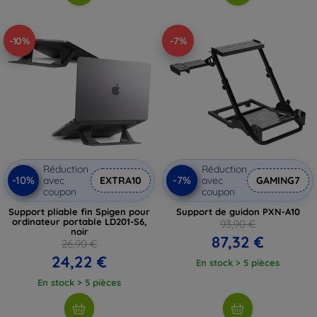
-10%
-7%
Réduction
Réduction
-10%
-7%
avec
EXTRA10
avec
GAMING7
coupon
coupon
Support pliable fin Spigen pour
Support de guidon PXN-A10
ordinateur portable LD201-S6,
93,90 €
noir
87,32 €
26,90 €
24,22 €
En stock > 5 pièces
En stock > 5 pièces