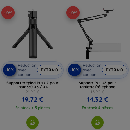
-10%
-10%
Réduction
Réduction
-10%
-10%
avec
EXTRA10
avec
EXTRA10
coupon
coupon
Support trépied PULUZ pour
Support PULUZ pour
Insta360 X3 / X4
tablette/téléphone
21,90 €
15,90 €
19,72 €
14,32 €
En stock > 5 pièces
En stock 4 pièces