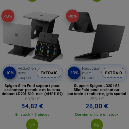
-10%
-10%
Réduction
Réduction
-10%
-10%
avec
EXTRA10
avec
EXTRA10
coupon
coupon
Spigen Slim Fold support pour
Support Spigen LD201-S8
ordinateur portable et bureau
SlimFold pour ordinateur
debout LD201-S10, noir (AMP11119)
portable et tablette, gris spatial
60,90 €
28,90 €
54,82 €
26,00 €
En stock > 5 pièces
Dernier article en stock