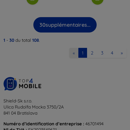
30
supplémentaires...
1
-
30
du total
108
.
2
3
4
»
«
1
Shield-Sk s.r.o.
Ulica Rudolfa Mocka 3750/2A
841 04 Bratislava
Numéro d’identification d’entreprise :
46701494
N° de TVA :
SK2023549671