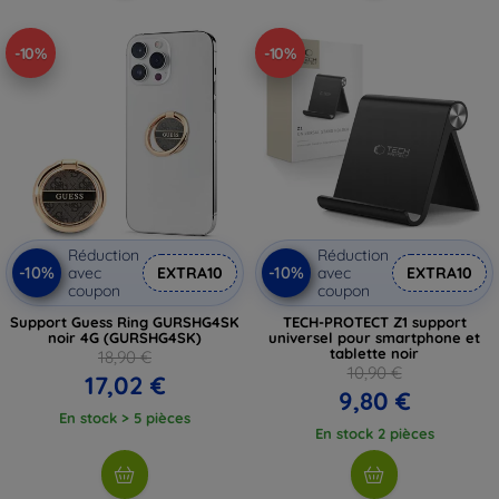
-10%
-10%
Réduction
Réduction
-10%
-10%
avec
EXTRA10
avec
EXTRA10
coupon
coupon
Support Guess Ring GURSHG4SK
TECH-PROTECT Z1 support
noir 4G (GURSHG4SK)
universel pour smartphone et
tablette noir
18,90 €
10,90 €
17,02 €
9,80 €
En stock > 5 pièces
En stock 2 pièces