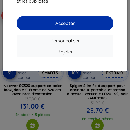
et les publicités.
Livraison gratuite
-5%
-10%
Accepter
Personnaliser
Rejeter
Réduction
Réduction
-5%
-10%
avec
SMART5
avec
EXTRA10
coupon
coupon
Neewer SC320 support en acier
Spigen Slim Fold support pour
inoxydable C-Frame de 320 cm
ordinateur portable et station
avec bras d'extension
d’accueil verticale LD201-S9, noir
(AMP11118)
137,90 €
31,90 €
131,00 €
28,70 €
En stock > 5 pièces
En stock 3 pièces