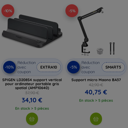
-10%
-5%
Réduction
Réduction
-10%
-5%
avec
EXTRA10
avec
SMART5
coupon
coupon
SPIGEN LD208S4 support vertical
Support micro Maono BA37
pour ordinateur portable gris
42,90 €
spatial (AMP10640)
40,75 €
37,90 €
34,10 €
En stock > 5 pièces
En stock > 5 pièces