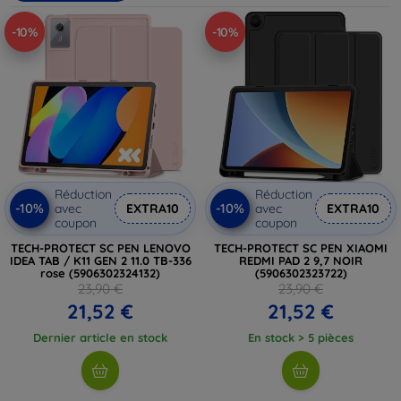
vous soyez à la recherche d'un support de bureau, de
-10%
-10%
voiture ou d'un modèle ajustable pour vos loisirs, explorez
nos options pour trouver le support parfait qui s'adapte à
votre mode de vie.
Réduction
Réduction
-10%
-10%
avec
EXTRA10
avec
EXTRA10
coupon
coupon
TECH-PROTECT SC PEN LENOVO
TECH-PROTECT SC PEN XIAOMI
IDEA TAB / K11 GEN 2 11.0 TB-336
REDMI PAD 2 9,7 NOIR
rose (5906302324132)
(5906302323722)
23,90 €
23,90 €
21,52 €
21,52 €
Dernier article en stock
En stock > 5 pièces