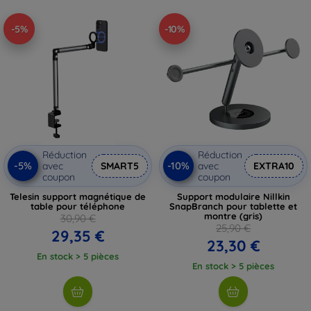
-5%
-10%
Réduction
Réduction
-5%
-10%
avec
SMART5
avec
EXTRA10
coupon
coupon
Telesin support magnétique de
Support modulaire Nillkin
table pour téléphone
SnapBranch pour tablette et
montre (gris)
30,90 €
25,90 €
29,35 €
23,30 €
En stock > 5 pièces
En stock > 5 pièces