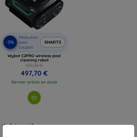
Réduction
-5%
avec
SMART5
coupon
Wybot C2PRO wireless pool
cleaning robot
551,90 €
497,70 €
Dernier article en stock
1
-
3
du total
3
.