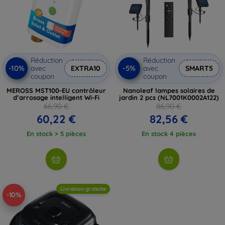
Réduction
Réduction
-10%
-5%
avec
EXTRA10
avec
SMART5
coupon
coupon
MEROSS MST100-EU contrôleur
Nanoleaf lampes solaires de
d’arrosage intelligent Wi-Fi
jardin 2 pcs (NL7001K0002A122)
66,90 €
86,90 €
60,22 €
82,56 €
En stock > 5 pièces
En stock 4 pièces
Livraison gratuite
-10%