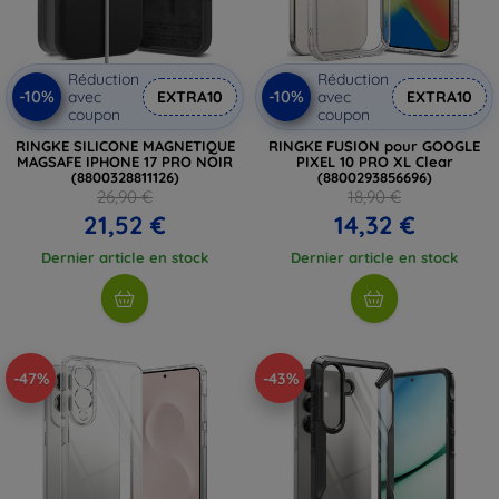
Réduction
Réduction
-10%
-10%
avec
EXTRA10
avec
EXTRA10
coupon
coupon
RINGKE SILICONE MAGNETIQUE
RINGKE FUSION pour GOOGLE
MAGSAFE IPHONE 17 PRO NOIR
PIXEL 10 PRO XL Clear
(8800328811126)
(8800293856696)
26,90 €
18,90 €
21,52 €
14,32 €
Dernier article en stock
Dernier article en stock
-47%
-43%