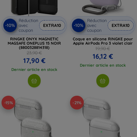
Réduction
Réduction
-10%
-10%
avec
EXTRA10
avec
EXTRA10
coupon
coupon
RINGKE ONYX MAGNETIC
Coque en silicone RINGKE pour
MAGSAFE ONEPLUS 15 NOIR
Apple AirPods Pro 3 violet clair
(8800328814318)
19,90 €
23,90 €
16,12 €
17,90 €
Dernier article en stock
Dernier article en stock
-15%
-21%