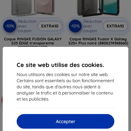
Réduction
Réduction
-10%
-10%
avec
EXTRA10
avec
EXTRA10
coupon
coupon
Coque RINGKE FUSION GALAXY
Coque RINGKE Fusion X Galaxy
S25 EDGE transparente
S25+ Plus noire (8800274968660)
(8800293854272)
18,90 €
16,90 €
10,72 €
8,92 €
Ce site web utilise des cookies.
Dernier article en stock
Dernier article en stock
Nous utilisons des cookies sur notre site web.
Certains sont essentiels au bon fonctionnement
du site, tandis que d'autres nous aident à
analyser le trafic et à personnaliser le contenu
et les publicités.
-39%
-42%
Accepter