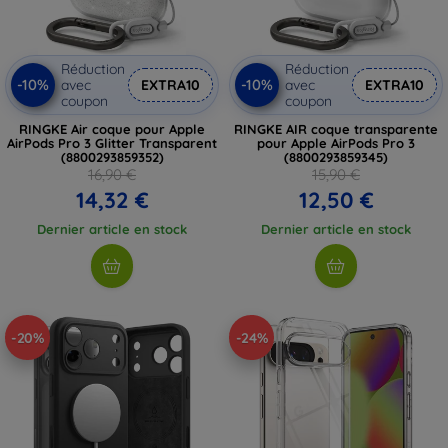
Réduction
Réduction
-10%
-10%
avec
EXTRA10
avec
EXTRA10
coupon
coupon
RINGKE Air coque pour Apple
RINGKE AIR coque transparente
AirPods Pro 3 Glitter Transparent
pour Apple AirPods Pro 3
(8800293859352)
(8800293859345)
16,90 €
15,90 €
14,32 €
12,50 €
Dernier article en stock
Dernier article en stock
-20%
-24%