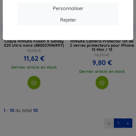
Personnaliser
Rejeter
Réduction
Réduction
-10%
-10%
avec
EXTRA10
avec
EXTRA10
coupon
coupon
Coque RINGKE Fusion X Galaxy
RINGKE Camera Protector lot de
S25 Ultra noire (8800274969117)
2 verres protecteurs pour iPhone
13 Mini / 13
18,90 €
16,90 €
11,62 €
9,80 €
Dernier article en stock
Dernier article en stock
1
-
10
du total
10
.
«
1
»