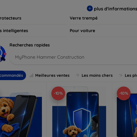
s et assurez-vous que votre écran reste comme neuf, longtemps
plus d'information
rotecteurs
Verre trempé
 intelligentes
Pour voiture
Recherches rapides
MyPhone Hammer Construction
commandés
Meilleures ventes
Les moins chers
Les pl
-10%
-10%