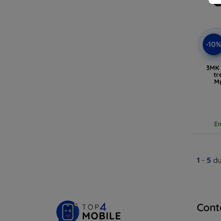
-10
3MK 
tr
M
En
1
-
5
du
Cont