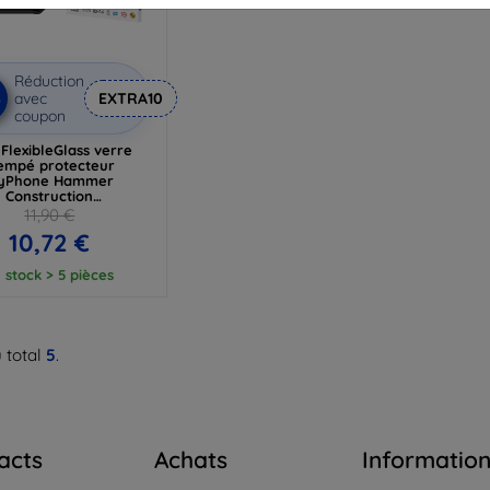
Réduction
%
avec
EXTRA10
coupon
FlexibleGlass verre
empé protecteur
yPhone Hammer
Construction
(5903108496681)
11,90 €
10,72 €
 stock > 5 pièces
 total
5
.
acts
Achats
Informatio