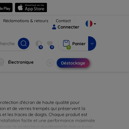
Réclamations & retours
Contact
Connecter
Panier
0
0
0
Électronique
Déstockage
protection d'écran de haute qualité pour
ion et de verres trempés qui préservent la
 et les traces de doigts. Chaque produit est
installation facile et une performance maximale
rouver le protecteur qui répond le mieux à vos