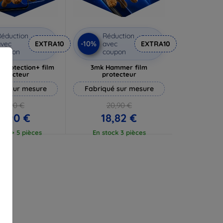
éduction
Réduction
-10%
vec
EXTRA10
avec
EXTRA10
coupon
coupon
rprotection+ film
3mk Hammer film
rotecteur
protecteur
ué sur mesure
Fabriqué sur mesure
19,90 €
20,90 €
7,90 €
18,82 €
ock > 5 pièces
En stock 3 pièces