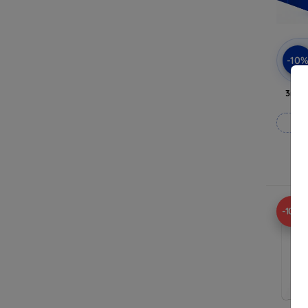
-10
3mk 
Fab
En
-10%