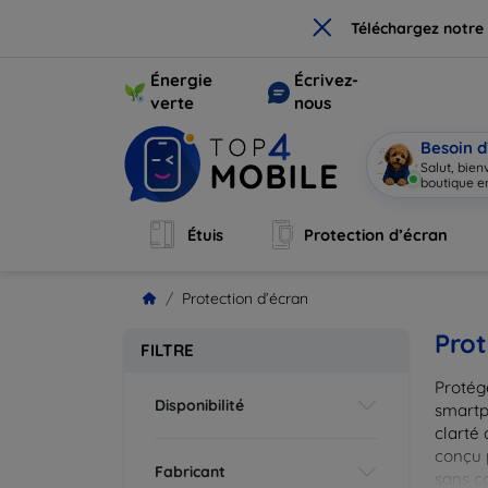
×
Téléchargez notre
Énergie
Écrivez-
verte
nous
Besoin d
Salut, bie
boutique en
Étuis
Protection d’écran
Protection d’écran
Prot
FILTRE
Protég
Disponibilité
smartp
clarté 
conçu 
Fabricant
sans c