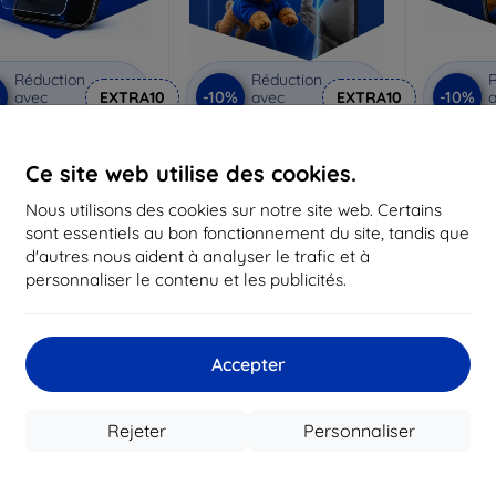
Réduction
Réduction
R
%
-10%
-10%
avec
EXTRA10
avec
EXTRA10
a
coupon
coupon
Anti-Shock verre de
3mk Pure Matt Verre de
3mk Silve
protection
protection
p
Ce site web utilise des cookies.
riqué sur mesure
Fabriqué sur mesure
Fabriq
Nous utilisons des cookies sur notre site web. Certains
sont essentiels au bon fonctionnement du site, tandis que
17,90 €
13,90 €
d'autres nous aident à analyser le trafic et à
16,12 €
12,50 €
1
personnaliser le contenu et les publicités.
 stock > 5 pièces
En stock > 5 pièces
En st
Accepter
Rejeter
Personnaliser