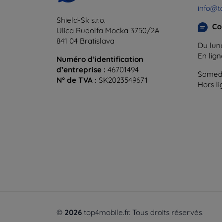
info@t
Shield-Sk s.r.o.
Co
Ulica Rudolfa Mocka 3750/2A
841 04 Bratislava
Du lund
En lig
Numéro d’identification
d’entreprise :
46701494
Samedi
N° de TVA :
SK2023549671
Hors l
©
2026
top4mobile.fr. Tous droits réservés.