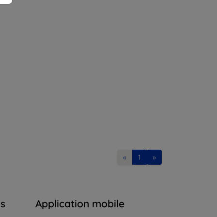
«
1
»
ns
Application mobile