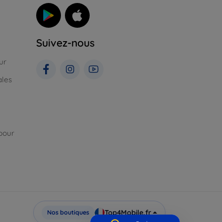
Suivez-nous
ur
ales
pour
Top4Mobile.fr
Nos boutiques