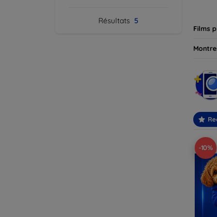
besoin
Résultats
5
Films p
Montres
Re
-10%