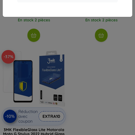
29,90 €
12,90 €
12,50 €
7,10 €
En stock 2 pièces
En stock 2 pièces
-37%
Réduction
-10%
avec
EXTRA10
coupon
3MK FlexibleGlass Lite Motorola
Moto G Stylus 2022 Hybrid Glass