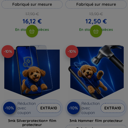
Fabriqué sur mesure
Fabriqué sur mesure
17,90 €
13,90 €
16,12 €
12,50 €
En stock > 5 pièces
En stock > 5 pièces
-10%
-10%
Réduction
Réduction
-10%
-10%
avec
EXTRA10
avec
EXTRA10
coupon
coupon
3mk Silverprotection+ film
3mk Hammer film protecteur
protecteur