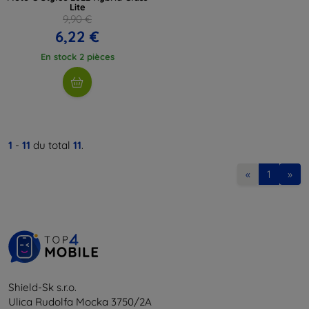
Lite
9,90 €
6,22 €
En stock 2 pièces
1
-
11
du total
11
.
«
1
»
Shield-Sk s.r.o.
Ulica Rudolfa Mocka 3750/2A