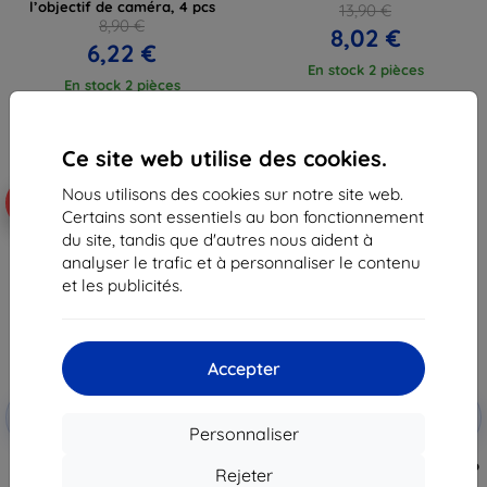
l’objectif de caméra, 4 pcs
13,90 €
8,90 €
8,02 €
6,22 €
En stock 2 pièces
En stock 2 pièces
Ce site web utilise des cookies.
Nous utilisons des cookies sur notre site web.
-58%
-45%
Certains sont essentiels au bon fonctionnement
du site, tandis que d'autres nous aident à
analyser le trafic et à personnaliser le contenu
et les publicités.
Accepter
Réduction
Réduction
-10%
-10%
avec
EXTRA10
avec
EXTRA10
Personnaliser
coupon
coupon
3MK Folia 1UP Motorola Moto G
3MK FlexibleGlass Motorola Moto
Rejeter
Stylus 2022 film gaming 3 pcs
G Stylus 2022 verre hybride