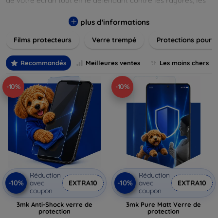
de votre écran tout en le défendant contre les rayures, les
chocs et les traces de doigts. Chaque produit est conçu pour
s'adapter parfaitement à votre appareil, garantissant une
plus d'informations
installation facile et une performance maximale sans
Films protecteurs
Verre trempé
Protections pour 
compromis sur la sensibilité tactile. Explorez notre gamme
pour trouver le protecteur qui répond le mieux à vos
besoins et assurez-vous que votre écran reste comme neuf,
Recommandés
Meilleures ventes
Les moins chers
longtemps.
-10%
-10%
Réduction
Réduction
-10%
-10%
avec
EXTRA10
avec
EXTRA10
coupon
coupon
3mk Anti-Shock verre de
3mk Pure Matt Verre de
protection
protection