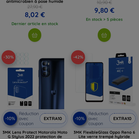
antimicrobien à pose humide
10,90 €
27,90 €
9,80 €
8,02 €
En stock > 5 pièces
Dernier article en stock
-30%
-42%
Réduction
Réduction
-10%
-10%
avec
EXTRA10
avec
EXTRA10
coupon
coupon
3MK Lens Protect Motorola Moto
3MK FlexibleGlass Oppo Reno 6
G Stylus 2022 protection de
Lite verre trempé hybride