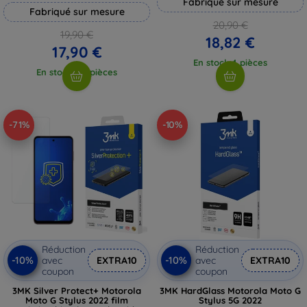
Fabriqué sur mesure
Fabriqué sur mesure
20,90 €
19,90 €
18,82 €
17,90 €
En stock 4 pièces
En stock > 5 pièces
-71%
-10%
Réduction
Réduction
-10%
-10%
avec
EXTRA10
avec
EXTRA10
coupon
coupon
3MK Silver Protect+ Motorola
3MK HardGlass Motorola Moto G
Moto G Stylus 2022 film
Stylus 5G 2022