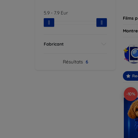
besoin
5.9
-
7.9
Eur
Films p
Montres
Fabricant
Résultats
6
Re
-10%