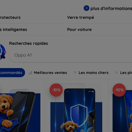
s et assurez-vous que votre écran reste comme neuf, longtemps
plus d'information
rotecteurs
Verre trempé
 intelligentes
Pour voiture
Recherches rapides
Oppo A1
commandés
Meilleures ventes
Les moins chers
Les pl
-10%
-10%