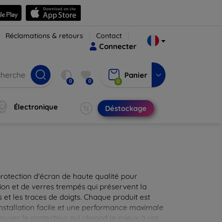
Réclamations & retours
Contact
Connecter
Panier
0
0
0
Électronique
Déstockage
protection d'écran de haute qualité pour
ion et de verres trempés qui préservent la
 et les traces de doigts. Chaque produit est
installation facile et une performance maximale
rouver le protecteur qui répond le mieux à vos