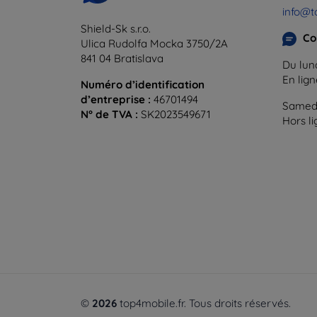
info@t
Shield-Sk s.r.o.
Co
Ulica Rudolfa Mocka 3750/2A
841 04 Bratislava
Du lund
En lig
Numéro d’identification
d’entreprise :
46701494
Samedi
N° de TVA :
SK2023549671
Hors l
©
2026
top4mobile.fr. Tous droits réservés.