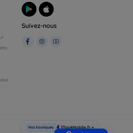
Suivez-nous
ur
ales
pour
Top4Mobile.fr
Nos boutiques