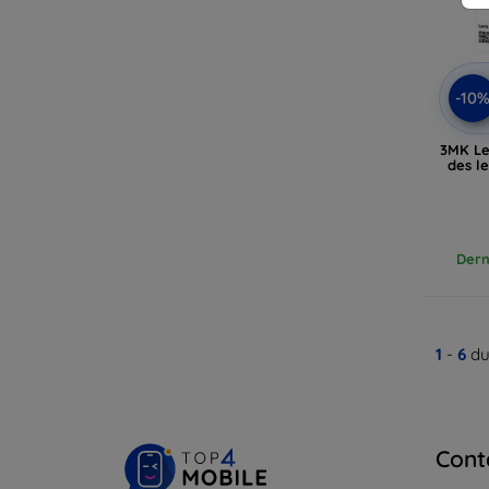
-10
3MK Le
des l
Dern
1
-
6
du
Cont