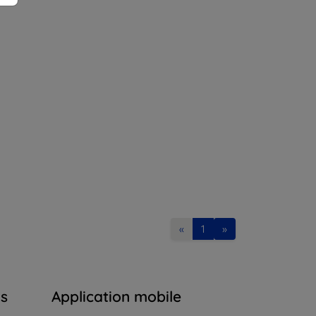
«
1
»
ns
Application mobile