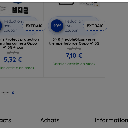
Réduction
Réduction
%
-10%
avec
EXTRA10
avec
EXTRA10
coupon
coupon
ns Protect protection
3MK FlexibleGlass verre
entilles caméra Oppo
trempé hybride Oppo A1 5G
A1 5G 4 pcs
12,90 €
8,90 €
7,10 €
5,32 €
Dernier article en stock
ier article en stock
 total
6
.
acts
Achats
Informatio