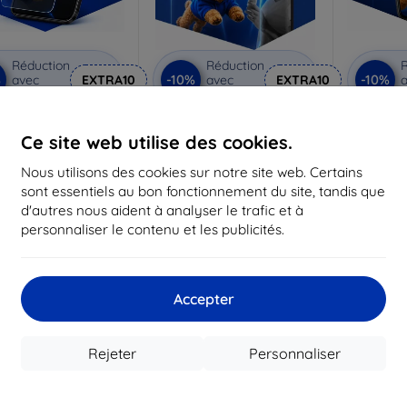
Réduction
Réduction
R
%
-10%
-10%
avec
EXTRA10
avec
EXTRA10
a
coupon
coupon
Anti-Shock verre de
3mk Pure Matt Verre de
3mk Silve
protection
protection
p
Ce site web utilise des cookies.
riqué sur mesure
Fabriqué sur mesure
Fabriq
Nous utilisons des cookies sur notre site web. Certains
sont essentiels au bon fonctionnement du site, tandis que
17,90 €
13,90 €
d'autres nous aident à analyser le trafic et à
16,12 €
12,50 €
1
personnaliser le contenu et les publicités.
 stock > 5 pièces
En stock > 5 pièces
En st
-45%
Accepter
Rejeter
Personnaliser