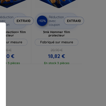
éduction
Réduction
-10%
vec
EXTRA10
avec
EXTRA10
coupon
coupon
rprotection+ film
3mk Hammer film
rotecteur
protecteur
ué sur mesure
Fabriqué sur mesure
19,90 €
20,90 €
7,90 €
18,82 €
ock > 5 pièces
En stock 3 pièces