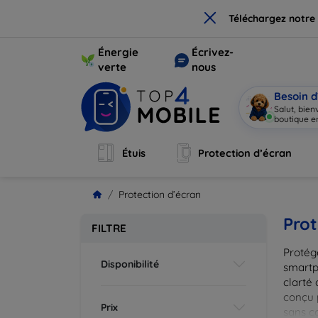
×
Téléchargez notre
Énergie
Écrivez-
verte
nous
Besoin d
Salut, bie
boutique en
Étuis
Protection d’écran
Protection d’écran
Prot
FILTRE
Protég
Disponibilité
smartp
clarté 
conçu 
Prix
sans c