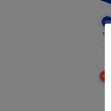
-10
3mk 
Fab
En
-40%