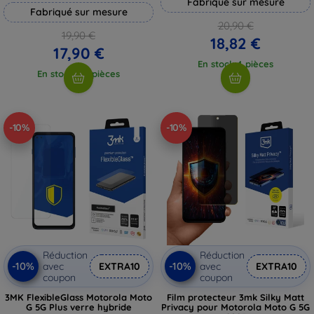
Fabriqué sur mesure
Fabriqué sur mesure
20,90 €
19,90 €
18,82 €
17,90 €
En stock 4 pièces
En stock > 5 pièces
-10%
-10%
Réduction
Réduction
-10%
-10%
avec
EXTRA10
avec
EXTRA10
coupon
coupon
3MK FlexibleGlass Motorola Moto
Film protecteur 3mk Silky Matt
G 5G Plus verre hybride
Privacy pour Motorola Moto G 5G