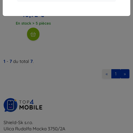
2025
11,90 €
10,72 €
En stock > 5 pièces
1
-
7
du total
7
.
«
1
»
Shield-Sk s.r.o.
Ulica Rudolfa Mocka 3750/2A