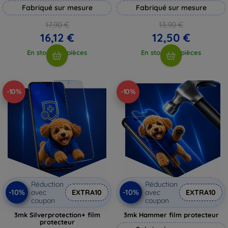
Fabriqué sur mesure
Fabriqué sur mesure
17,90 €
13,90 €
16,12 €
12,50 €
En stock > 5 pièces
En stock > 5 pièces
-10%
-10%
Réduction
Réduction
-10%
-10%
avec
EXTRA10
avec
EXTRA10
coupon
coupon
3mk Silverprotection+ film
3mk Hammer film protecteur
protecteur