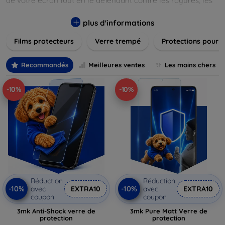
de votre écran tout en le défendant contre les rayures, les
chocs et les traces de doigts. Chaque produit est conçu pour
s'adapter parfaitement à votre appareil, garantissant une
plus d'informations
installation facile et une performance maximale sans
Films protecteurs
Verre trempé
Protections pour 
compromis sur la sensibilité tactile. Explorez notre gamme
pour trouver le protecteur qui répond le mieux à vos
besoins et assurez-vous que votre écran reste comme neuf,
Recommandés
Meilleures ventes
Les moins chers
longtemps.
-10%
-10%
Réduction
Réduction
-10%
-10%
avec
EXTRA10
avec
EXTRA10
coupon
coupon
3mk Anti-Shock verre de
3mk Pure Matt Verre de
protection
protection