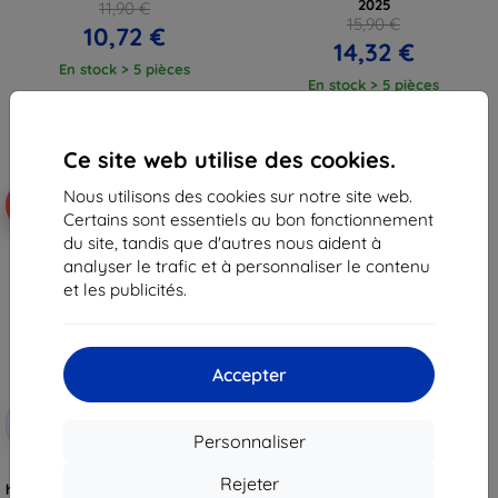
2025
11,90 €
15,90 €
10,72 €
14,32 €
En stock > 5 pièces
En stock > 5 pièces
Ce site web utilise des cookies.
Nous utilisons des cookies sur notre site web.
-10%
Certains sont essentiels au bon fonctionnement
du site, tandis que d'autres nous aident à
analyser le trafic et à personnaliser le contenu
et les publicités.
Accepter
Réduction
-10%
avec
EXTRA10
Personnaliser
coupon
3mk FlexibleGlass Verre trempé
Rejeter
hybride pour Motorola Moto G 5G