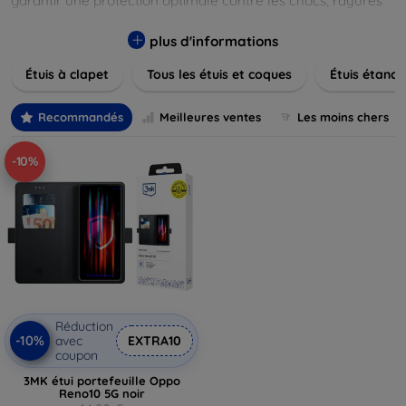
garantir une protection optimale contre les chocs, rayures
et poussières. Naviguez à travers nos différentes gammes,
allant des modèles élégants et minimalistes aux designs
plus d'informations
plus audacieux et colorés. Faites votre choix parmi des
Étuis à clapet
Tous les étuis et coques
Étuis étanch
matériaux de haute qualité, y compris le cuir, le silicone, et
les matériaux anti-choc. Trouvez la coque ou le clapet
parfait pour exprimer votre style tout en assurant la
Recommandés
Meilleures ventes
Les moins chers
durabilité de votre appareil.
-10%
Réduction
-10%
avec
EXTRA10
coupon
3MK étui portefeuille Oppo
Reno10 5G noir