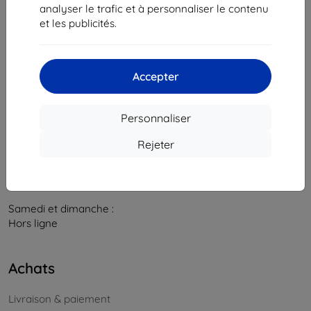
841 04 Bratislava
analyser le trafic et à personnaliser le contenu
et les publicités.
Numéro d’identification d’entreprise :
46701494
N° de TVA :
SK2023549671
Accepter
Contacts
info@top4mobile.eu
Personnaliser
Contactez-nous
Rejeter
Du lundi au vendredi :
En ligne
8h00 – 16h00
Samedi et dimanche :
Hors ligne
Achats
Livraison & paiement