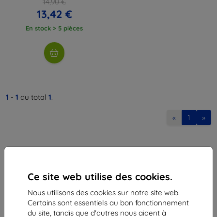
14,90 €
13,42 €
En stock > 5 pièces
1
-
1
du total
1
.
«
1
»
Ce site web utilise des cookies.
Nous utilisons des cookies sur notre site web.
Shield-Sk s.r.o.
Certains sont essentiels au bon fonctionnement
Ulica Rudolfa Mocka 3750/2A
du site, tandis que d'autres nous aident à