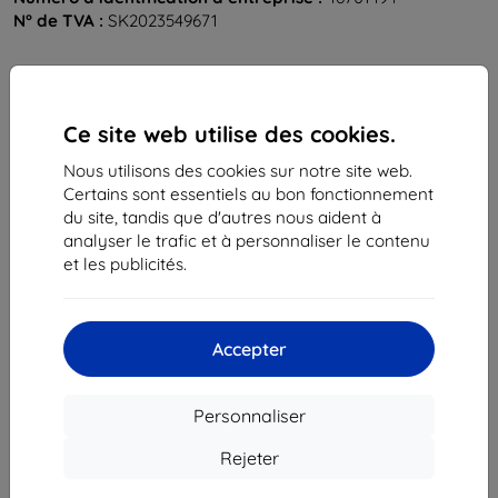
N° de TVA :
SK2023549671
Contacts
Ce site web utilise des cookies.
info@top4mobile.eu
Nous utilisons des cookies sur notre site web.
Contactez-nous
Certains sont essentiels au bon fonctionnement
du site, tandis que d'autres nous aident à
Du lundi au vendredi :
analyser le trafic et à personnaliser le contenu
En ligne
8h00 – 16h00
et les publicités.
Samedi et dimanche :
Hors ligne
Accepter
Achats
Personnaliser
Livraison & paiement
Rejeter
Blog