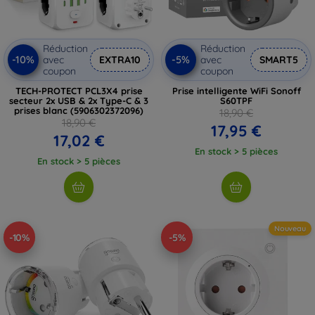
Réduction
Réduction
-10%
-5%
avec
EXTRA10
avec
SMART5
coupon
coupon
TECH-PROTECT PCL3X4 prise
Prise intelligente WiFi Sonoff
secteur 2x USB & 2x Type-C & 3
S60TPF
prises blanc (5906302372096)
18,90 €
18,90 €
17,95 €
17,02 €
En stock > 5 pièces
En stock > 5 pièces
Nouveau
-10%
-5%