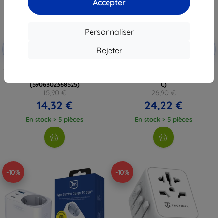
Accepter
Personnaliser
Réduction
Réduction
-10%
-10%
avec
EXTRA10
avec
EXTRA10
Rejeter
coupon
coupon
TECH-PROTECT TA100 adaptateur
BlitzWolf BW-EC2 Power Cube 8
de voyage UK vers EU blanc
en 1 (4x AC / 2x USB-A / 2x USB-
(5906302368525)
C)
15,90 €
26,90 €
14,32 €
24,22 €
En stock > 5 pièces
En stock > 5 pièces
-10%
-10%