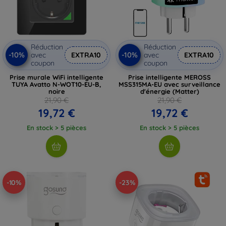
Réduction
Réduction
-10%
-10%
avec
EXTRA10
avec
EXTRA10
coupon
coupon
Prise murale WiFi intelligente
Prise intelligente MEROSS
TUYA Avatto N-WOT10-EU-B,
MSS315MA-EU avec surveillance
noire
d'énergie (Matter)
21,90 €
21,90 €
19,72 €
19,72 €
En stock > 5 pièces
En stock > 5 pièces
-10%
-23%