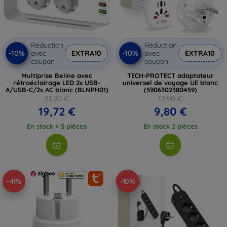
Réduction
Réduction
-10%
-10%
avec
EXTRA10
avec
EXTRA10
coupon
coupon
Multiprise Beline avec
TECH-PROTECT adaptateur
rétroéclairage LED 2x USB-
universel de voyage UE blanc
A/USB-C/2x AC blanc (BLNPH01)
(5906302380459)
21,90 €
12,90 €
19,72 €
9,80 €
En stock > 5 pièces
En stock 2 pièces
-41%
-10%