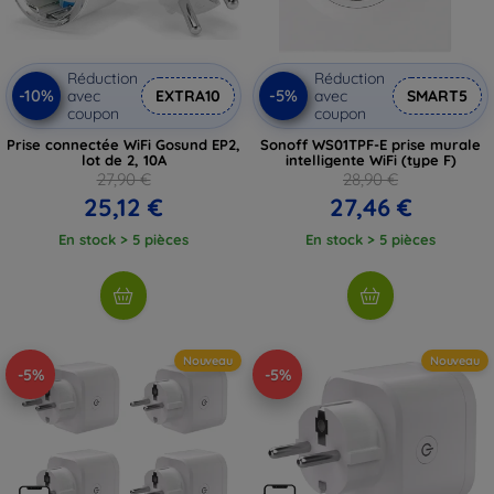
Réduction
Réduction
-10%
-5%
avec
EXTRA10
avec
SMART5
coupon
coupon
Prise connectée WiFi Gosund EP2,
Sonoff WS01TPF-E prise murale
lot de 2, 10A
intelligente WiFi (type F)
27,90 €
28,90 €
25,12 €
27,46 €
En stock > 5 pièces
En stock > 5 pièces
Nouveau
Nouveau
-5%
-5%