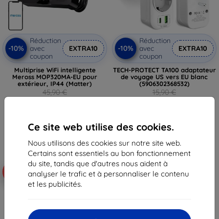
Réduction
Réduction
-10%
-10%
avec
EXTRA10
avec
EXTRA10
coupon
coupon
Multiprise WiFi intelligente
TECH-PROTECT TA100 adaptateur
Meross MOP320MA-EU pour
de voyage US vers EU blanc
extérieur, IP44 (Matter)
(5906302368532)
45,90 €
15,90 €
41,32 €
14,32 €
En stock > 5 pièces
En stock > 5 pièces
Ce site web utilise des cookies.
Nous utilisons des cookies sur notre site web.
Certains sont essentiels au bon fonctionnement
du site, tandis que d'autres nous aident à
-10%
-10%
analyser le trafic et à personnaliser le contenu
et les publicités.