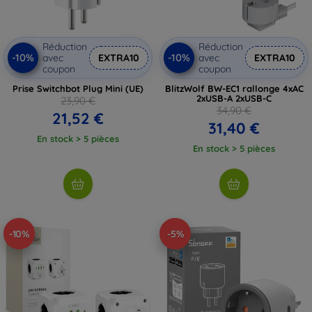
Réduction
Réduction
-10%
-10%
avec
EXTRA10
avec
EXTRA10
coupon
coupon
Prise Switchbot Plug Mini (UE)
BlitzWolf BW-EC1 rallonge 4xAC
2xUSB-A 2xUSB-C
23,90 €
34,90 €
21,52 €
31,40 €
En stock > 5 pièces
En stock > 5 pièces
-10%
-5%