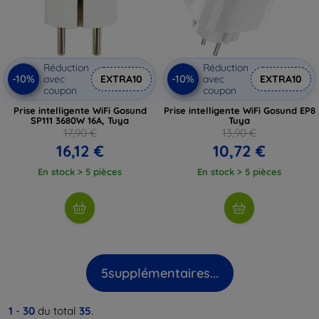
Réduction
Réduction
-10%
-10%
avec
EXTRA10
avec
EXTRA10
coupon
coupon
Prise intelligente WiFi Gosund
Prise intelligente WiFi Gosund EP8
SP111 3680W 16A, Tuya
Tuya
17,90 €
13,90 €
16,12 €
10,72 €
En stock > 5 pièces
En stock > 5 pièces
5
supplémentaires...
1
-
30
du total
35
.