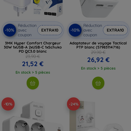
Réduction
Réduction
-10%
-10%
avec
EXTRA10
avec
EXTRA10
coupon
coupon
3MK Hyper Comfort Chargeur
Adaptateur de voyage Tactical
30W 1xUSB-A 2xUSB-C 1xSchuko
PTP blanc (57983114716)
PD QC3.0 blanc
29,90 €
23,90 €
26,92 €
21,52 €
En stock > 5 pièces
En stock > 5 pièces
-10%
-24%