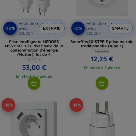
Réduction
Réduction
-10%
-5%
avec
EXTRA10
avec
SMART5
coupon
coupon
Prise intelligente MEROSS
Sonoff WS01STPF-E prise murale
MSS315CFH-EU avec suivi de la
traditionnelle (type F)
consommation d'énergie
12,90 €
(Matter), lot de 4
12,25 €
58,90 €
53,00 €
En stock > 5 pièces
En stock > 5 pièces
-10%
-10%