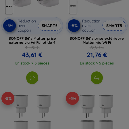
Réduction
Réduction
-5%
-5%
avec
SMART5
avec
SMART5
coupon
coupon
SONOFF S61s Matter prise
SONOFF S61s prise extérieure
externe via Wi‑Fi, lot de 4
Matter via Wi‑Fi
45,90 €
22,90 €
43,61 €
21,76 €
En stock > 5 pièces
En stock > 5 pièces
-5%
-5%