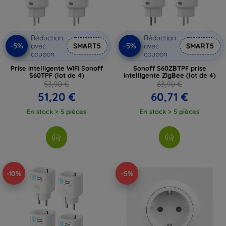
Réduction
Réduction
-5%
-5%
avec
SMART5
avec
SMART5
coupon
coupon
Prise intelligente WiFi Sonoff
Sonoff S60ZBTPF prise
S60TPF (lot de 4)
intelligente ZigBee (lot de 4)
53,90 €
63,90 €
51,20 €
60,71 €
En stock > 5 pièces
En stock > 5 pièces
-10%
-5%