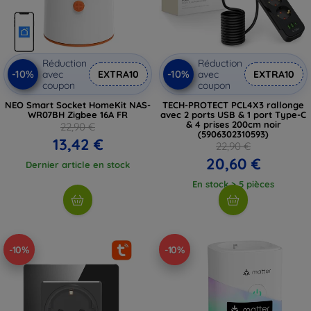
Réduction
Réduction
-10%
-10%
avec
EXTRA10
avec
EXTRA10
coupon
coupon
NEO Smart Socket HomeKit NAS-
TECH-PROTECT PCL4X3 rallonge
WR07BH Zigbee 16A FR
avec 2 ports USB & 1 port Type-C
& 4 prises 200cm noir
22,90 €
(5906302310593)
13,42 €
22,90 €
20,60 €
Dernier article en stock
En stock > 5 pièces
-10%
-10%