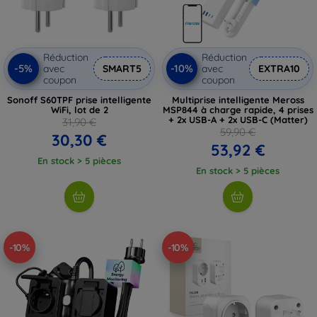
Réduction
Réduction
-5%
-10%
avec
SMART5
avec
EXTRA10
coupon
coupon
Sonoff S60TPF prise intelligente
Multiprise intelligente Meross
WiFi, lot de 2
MSP844 à charge rapide, 4 prises
+ 2x USB-A + 2x USB-C (Matter)
31,90 €
59,90 €
30,30 €
53,92 €
En stock > 5 pièces
En stock > 5 pièces
-10%
-10%