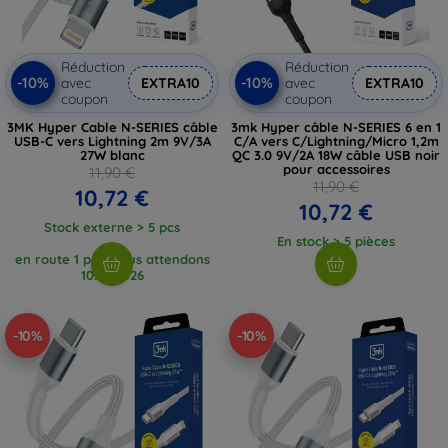
Réduction
Réduction
-10%
-10%
avec
EXTRA10
avec
EXTRA10
coupon
coupon
3MK Hyper Cable N-SERIES câble
3mk Hyper câble N-SERIES 6 en 1
USB-C vers Lightning 2m 9V/3A
C/A vers C/Lightning/Micro 1,2m
27W blanc
QC 3.0 9V/2A 18W câble USB noir
pour accessoires
11,90 €
11,90 €
10,72 €
10,72 €
Stock externe > 5 pcs
En stock > 5 pièces
en route 1 pcs, nous attendons
10. 8. 2026
-10%
-10%