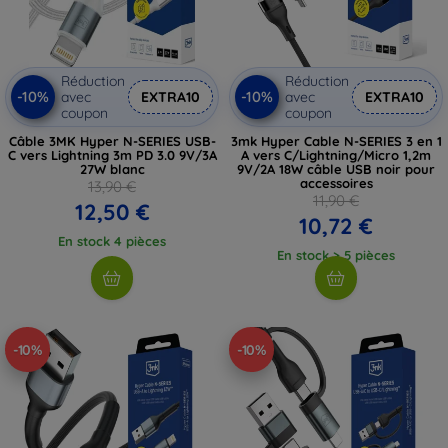
Réduction
Réduction
-10%
-10%
avec
EXTRA10
avec
EXTRA10
coupon
coupon
Câble 3MK Hyper N-SERIES USB-
3mk Hyper Cable N-SERIES 3 en 1
C vers Lightning 3m PD 3.0 9V/3A
A vers C/Lightning/Micro 1,2m
27W blanc
9V/2A 18W câble USB noir pour
accessoires
13,90 €
11,90 €
12,50 €
10,72 €
En stock 4 pièces
En stock > 5 pièces
-10%
-10%