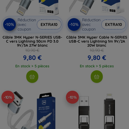
Réduction
Réduction
-10%
-10%
avec
EXTRA10
avec
EXTRA10
coupon
coupon
Câble 3MK Hyper N-SERIES USB-
Câble 3MK Hyper Cable N-SERIES
C vers Lightning 50cm PD 3.0
USB-C vers Lightning 1m 9V/2A
9V/3A 27W blanc
20W blanc
10,90 €
10,90 €
9,80 €
9,80 €
En stock > 5 pièces
En stock > 5 pièces
-10%
-10%