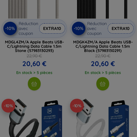
Réduction
Réduction
-10%
-10%
avec
EXTRA10
avec
EXTRA10
coupon
coupon
MDGL4ZM/A Apple Beats USB-
MDGK4ZM/A Apple Beats USB-
C/Lightning Data Cable 1.5m
C/Lightning Data Cable 1.5m
Stone (57983130293)
Black (57983130291)
22,90 €
22,90 €
20,60 €
20,60 €
En stock > 5 pièces
En stock > 5 pièces
-10%
-10%