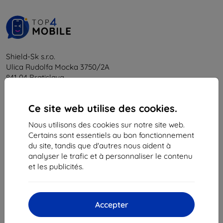
Shield-Sk s.r.o.
Ulica Rudolfa Mocka 3750/2A
841 04 Bratislava
Numéro d’identification d’entreprise :
46701494
N° de TVA :
SK2023549671
Ce site web utilise des cookies.
Nous utilisons des cookies sur notre site web.
Certains sont essentiels au bon fonctionnement
Contacts
du site, tandis que d'autres nous aident à
analyser le trafic et à personnaliser le contenu
info@top4mobile.eu
et les publicités.
Contactez-nous
Du lundi au vendredi :
Accepter
En ligne
8h00 – 16h00