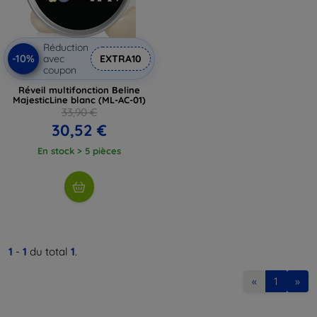
Réduction
-10%
avec
EXTRA10
coupon
Réveil multifonction Beline
MajesticLine blanc (ML-AC-01)
33,90 €
30,52 €
En stock > 5 pièces
1
-
1
du total
1
.
«
1
»