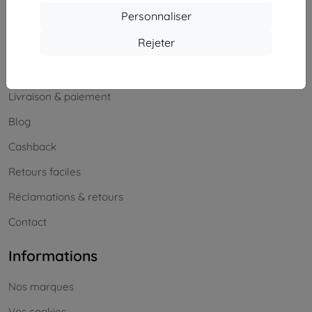
Samedi et dimanche :
Personnaliser
Hors ligne
Rejeter
Achats
Livraison & paiement
Blog
Cashback
Retours faciles
Réclamations & retours
Contact
Informations
Nos marques
Vos cookies