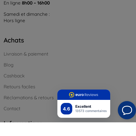
En ligne
8h00 – 16h00
Samedi et dimanche :
Hors ligne
Achats
Livraison & paiement
Blog
Cashback
Retours faciles
Réclamations & retours
Excellent
Contact
4.6
13573 commentaires
Informations