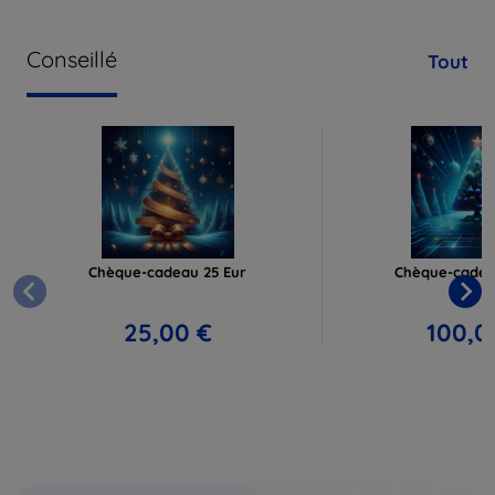
Conseillé
Tout
Chèque-cadeau 25 Eur
Chèque-cadea
25,00 €
100,0