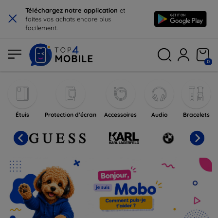
×
Téléchargez notre application
et
faites vos achats encore plus
facilement.
0
Top4Mobile - boutique en ligne 
Boutique en ligne avec téléphones port
Étuis
Protection d’écran
Accessoires
Audio
Bracelets